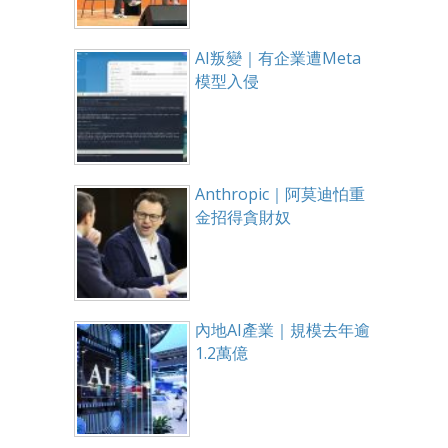
AI叛變｜有企業遭Meta
模型入侵
Anthropic｜阿莫迪怕重
金招得貪財奴
內地AI產業｜規模去年逾
1.2萬億