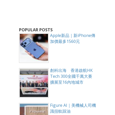
POPULAR POSTS
Apple新品｜新iPhone傳
加價最多1560元
創科出海 香港啟航HK
Tech 300全國千萬大賽
擴展至16內地城市
Figure AI｜美機械人司機
識扭軚踩油