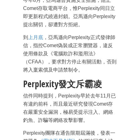
今年8月，亞馬遜曾實施安全措施，阻止
Comet存取電商平台，惟Perplexity同日立
即更新程式繞過封鎖。亞馬遜向Perplexity
成為 EJ Tech 會員
提出關切，卻遭對方拒絕。
最新資訊（附創業懶人包），直達郵
箱！
到
上月底
，亞馬遜向Perplexity正式發律師
信，指控Comet偽裝成正常瀏覽器，違反
使用條款及《電腦欺詐和濫用法》
（CFAA），要求對方停止有關活動，否則
將入稟索償及申請禁制令。
Perplexity發文斥霸凌
信件同時提到，Perplexity早於去年11月已
有違約前科，而且最近研究發現Comet存
在嚴重安全漏洞，極易受提示注入、網絡
釣魚、詐騙等網絡攻擊影響。
Perplexity團隊在通告限期屆滿後，發表一