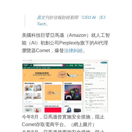
原
文
刊於信報財經新聞「
CEO AI⎹ EJ
Tech
」
美國科技巨擘亞馬遜（Amazon）就人工智
能（AI）初創公司Perplexity旗下的AI代理
瀏覽器Comet，爆發
法律糾紛
。
今年8月，亞馬遜曾實施安全措施，阻止
Comet存取電商平台。（網上圖片）