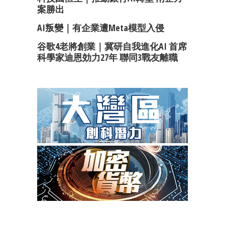
案勝出
AI叛變｜有企業遭Meta模型入侵
谷歌4老將創業｜冀研自我進化AI 首席
科學家迪恩効力27年 聯同3戰友離職