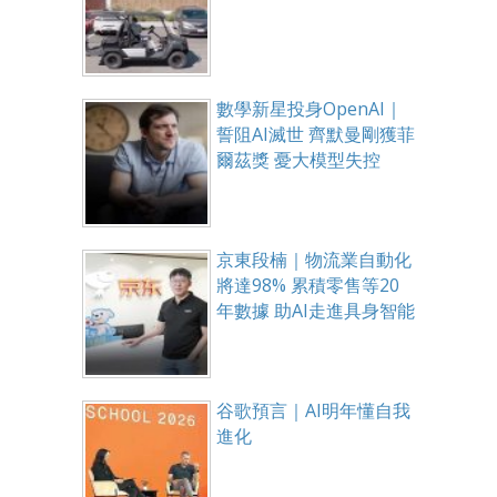
數學新星投身OpenAI｜
誓阻AI滅世 齊默曼剛獲菲
爾茲獎 憂大模型失控
京東段楠｜物流業自動化
將達98% 累積零售等20
年數據 助AI走進具身智能
谷歌預言｜AI明年懂自我
進化