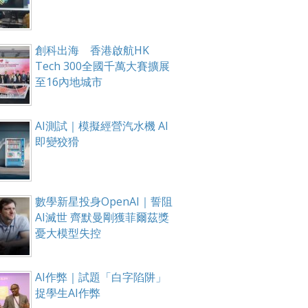
創科出海 香港啟航HK
Tech 300全國千萬大賽擴展
箱！
至16內地城市
AI測試｜模擬經營汽水機 AI
即變狡猾
數學新星投身OpenAI｜誓阻
AI滅世 齊默曼剛獲菲爾茲獎
憂大模型失控
AI作弊｜試題「白字陷阱」
捉學生AI作弊