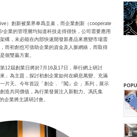
ive）創新被業界奉爲圭臬，而企業創新（cooperate
勢。不少企業的管理層均知道科技走得很快，公司需要應用
架構，未必能在內部快速開發新產品來應變市場需
，而初創也可借助企業的資金及人脈網絡，而取得
是個雙贏方案。
12屆創業日將於7月16及17日，舉行網上研討
來」為主題，探討初創企業如何在瞬息萬變、充滿
一片天。今年首設「創企．『闖』企 」系列，展示
POPU
創造共同價值，為行業發展注入新動力。馮氏集
業的企業將主講研討會。