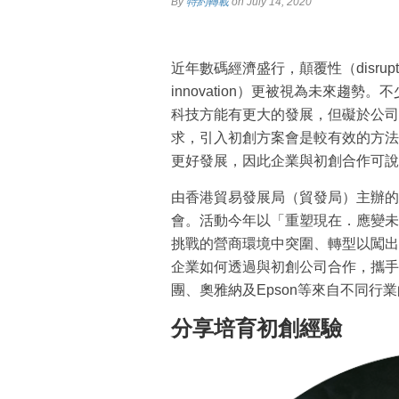
By
特約轉載
on July 14, 2020
近年數碼經濟盛行，顛覆性（disrupt
innovation）更被視為未來趨
科技方能有更大的發展，但礙於公司
求，引入初創方案會是較有效的方法
更好發展，因此企業與初創合作可說
由香港貿易發展局（貿發局）主辦的第
會。活動今年以「重塑現在．應變未
挑戰的營商環境中突圍、轉型以闖出
企業如何透過與初創公司合作，攜手
團、奧雅納及Epson等來自不同行
分享培育初創經驗