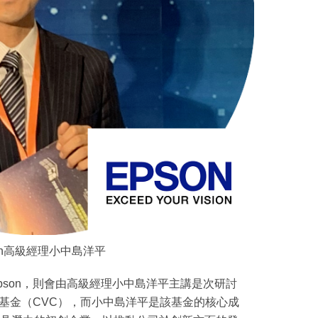
on高級經理小中島洋平
pson，則會由高級經理小中島洋平主講是次研討
投基金（CVC），而小中島洋平是該基金的核心成