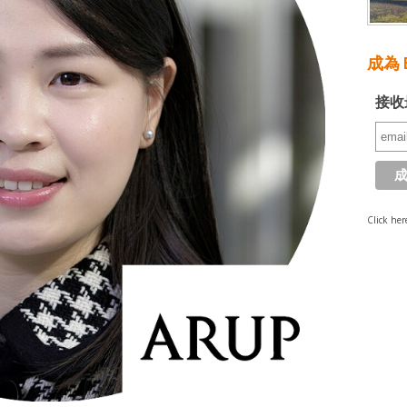
成為 E
接收
Click her