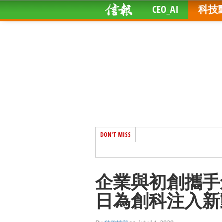
CEO_AI
科技
DON'T MISS
企業與初創攜手
日為創科注入新