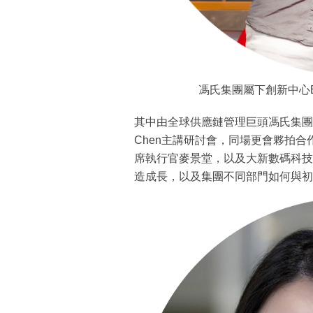
馮氏集團屬下創新中心Explo
其中由全球供應鏈管理巨頭馮氏集團屬下的創
Chen主講研討會，同場更會夥拍合作計
席執行官麥景堂，以及大新數碼科技
造成長，以及集團不同部門如何與初