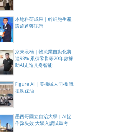
本地科研成果｜幹細胞生產
設施首獲認證
京東段楠｜物流業自動化將
達98% 累積零售等20年數據
助AI走進具身智能
Figure AI｜美機械人司機 識
扭軚踩油
墨西哥國立自治大學｜AI捉
作弊失效 大學入讀試重考