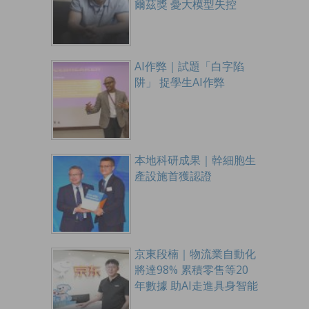
爾茲獎 憂大模型失控
AI作弊｜試題「白字陷
阱」 捉學生AI作弊
本地科研成果｜幹細胞生
產設施首獲認證
京東段楠｜物流業自動化
將達98% 累積零售等20
年數據 助AI走進具身智能