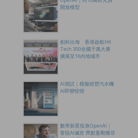
OpenAI｜向10萬研究員
開放模型
創科出海 香港啟航HK
Tech 300全國千萬大賽
擴展至16內地城市
AI測試｜模擬經營汽水機
AI即變狡猾
數學新星投身OpenAI｜
誓阻AI滅世 齊默曼剛獲菲