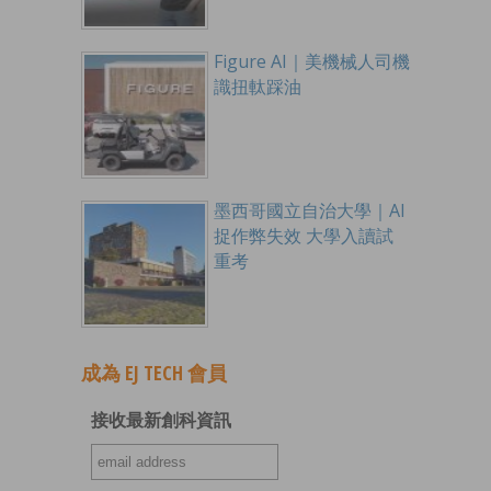
Figure AI｜美機械人司機
識扭軚踩油
墨西哥國立自治大學｜AI
捉作弊失效 大學入讀試
重考
成為 EJ TECH 會員
接收最新創科資訊