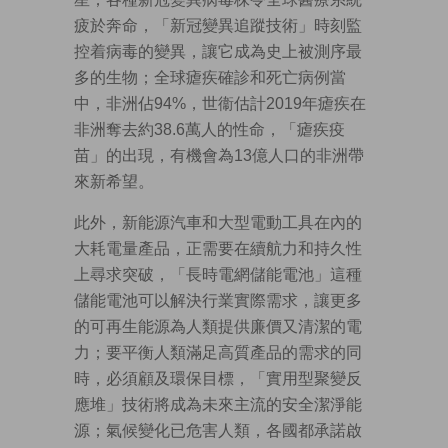
疲於奔命，「新冠變異追蹤技術」時刻監
控着病毒的變異，讓它成為史上被測序最
多的生物；全球瘧疾確診和死亡病例當
中，非洲佔94%，世衞估計2019年瘧疾在
非洲奪去約38.6萬人的性命，「瘧疾疫
苗」的出現，有機會為13億人口的非洲帶
來新希望。
此外，新能源汽車和大型電動工具在內的
大耗電量產品，正需要在續航力和持久性
上尋求突破，「長時電網儲能電池」這種
儲能電池可以解決行業實際需求，讓更多
的可再生能源為人類提供廉價又清潔的電
力；要平衡人類滿足高質產品的需求的同
時，必須顧及環保目標，「實用型聚變反
應堆」技術將成為未來主流的安全潔淨能
源；氣候變化已危害人類，各國都承諾啟