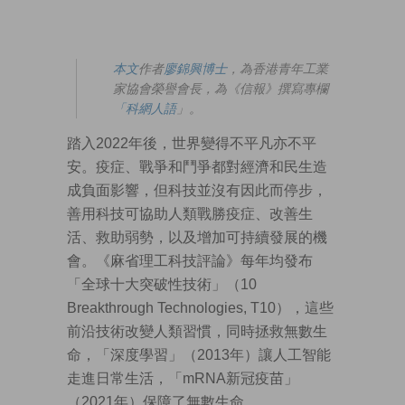
本文
作者
廖錦興博士
，為香港青年工業
家協會榮譽會長，為《信報》撰寫專欄
「科網人語
」。
踏入2022年後，世界變得不平凡亦不平
安。疫症、戰爭和鬥爭都對經濟和民生造
成負面影響，但科技並沒有因此而停步，
善用科技可協助人類戰勝疫症、改善生
活、救助弱勢，以及增加可持續發展的機
會。《麻省理工科技評論》每年均發布
「全球十大突破性技術」（10
Breakthrough Technologies, T10），這些
前沿技術改變人類習慣，同時拯救無數生
命，「深度學習」（2013年）讓人工智能
走進日常生活，「mRNA新冠疫苗」
（2021年）保障了無數生命。