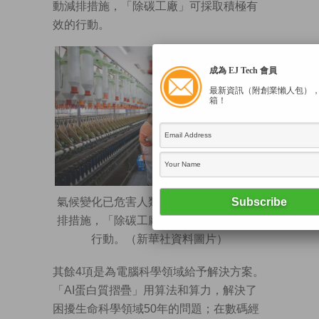
動減排措施，「除碳工廠」可採取積極有
效的行動。
成為 EJ Tech 會員
最新資訊（附創業懶人包）
箱！
氣候變化已危害人類，各國都承諾啟動減
排措施，「除碳工廠」可採取積極有效的
行動。（新華社資料圖片）
其餘4項是為電腦科學領域給予解決方案。
「AI蛋白質摺疊」用算法和算力，解決了
困擾生命科學領域50年的問題；在數碼經