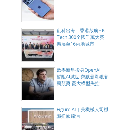
創科出海 香港啟航HK
Tech 300全國千萬大賽
擴展至16內地城市
數學新星投身OpenAI｜
誓阻AI滅世 齊默曼剛獲菲
爾茲獎 憂大模型失控
Figure AI｜美機械人司機
識扭軚踩油