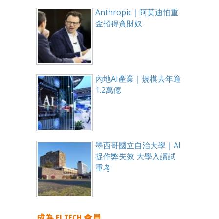
Anthropic｜阿莫迪怕重
金招得貪財奴
內地AI產業｜規模去年逾
1.2萬億
墨西哥國立自治大學｜AI
捉作弊失效 大學入讀試
重考
成為 EJ TECH 會員