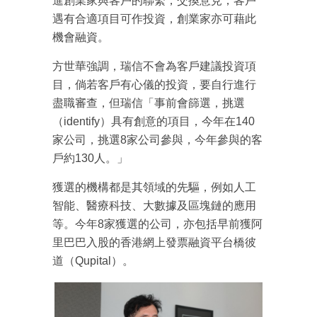
進創業家與客戶的聯繫，交換意見，客戶
遇有合適項目可作投資，創業家亦可藉此
機會融資。
方世華強調，瑞信不會為客戶建議投資項
目，倘若客戶有心儀的投資，要自行進行
盡職審查，但瑞信「事前會篩選，挑選
（identify）具有創意的項目，今年在140
家公司，挑選8家公司參與，今年參與的客
戶約130人。」
獲選的機構都是其領域的先驅，例如人工
智能、醫療科技、大數據及區塊鏈的應用
成為 EJ Tech 會員
等。今年8家獲選的公司，亦包括早前獲阿
最新資訊（附創業懶人包）
箱！
里巴巴入股的香港網上發票融資平台橋彼
道（Qupital）。