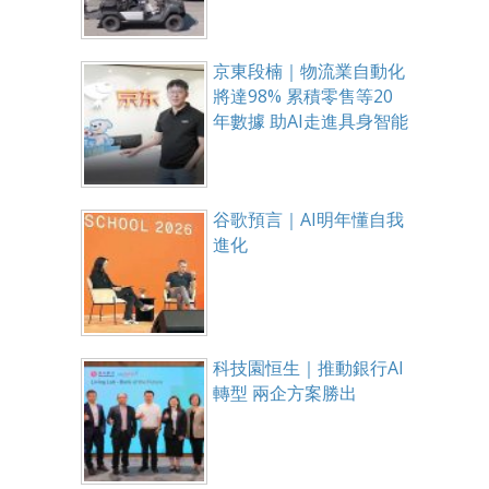
京東段楠｜物流業自動化
將達98% 累積零售等20
年數據 助AI走進具身智能
谷歌預言｜AI明年懂自我
進化
科技園恒生｜推動銀行AI
轉型 兩企方案勝出