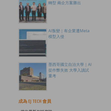
轉型 兩企方案勝出
AI叛變｜有企業遭Meta
模型入侵
墨西哥國立自治大學｜AI
捉作弊失效 大學入讀試
重考
成為 EJ TECH 會員