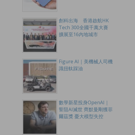
創科出海 香港啟航HK
Tech 300全國千萬大賽
擴展至16內地城市
Figure AI｜美機械人司機
識扭軚踩油
數學新星投身OpenAI｜
誓阻AI滅世 齊默曼剛獲菲
爾茲獎 憂大模型失控