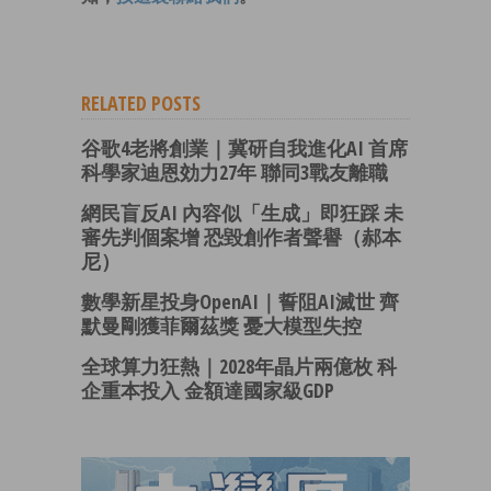
RELATED POSTS
谷歌4老將創業｜冀研自我進化AI 首席
科學家迪恩効力27年 聯同3戰友離職
網民盲反AI 內容似「生成」即狂踩 未
審先判個案增 恐毀創作者聲譽（郝本
尼）
數學新星投身OpenAI｜誓阻AI滅世 齊
默曼剛獲菲爾茲獎 憂大模型失控
全球算力狂熱｜2028年晶片兩億枚 科
企重本投入 金額達國家級GDP