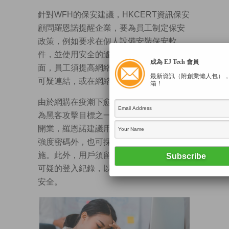
針對WFH的保安建議，HKCERT資訊保安
顧問羅恩諾提醒企業，要為員工制定保安
政策，例如要求在個人設備安裝保安軟
件，並使用安全的遙距存取方式。另一方
成為 EJ Tech 會員
面，員工須提高網絡保安意識，避免點擊
最新資訊（附創業懶人包）
可疑連結，或在網絡會議交換敏感資料。
箱！
由於網購在疫潮下愈趨流行，流動支付成
為黑客攻擊目標之一。隨着虛擬銀行陸續
開業，羅恩諾建議用戶開戶時除了設定高
強度密碼外，也可採用多重認證等保安措
施。此外，用戶須留意相關應用程式有否
可疑的登入紀錄，以保障戶口及個人資料
安全。