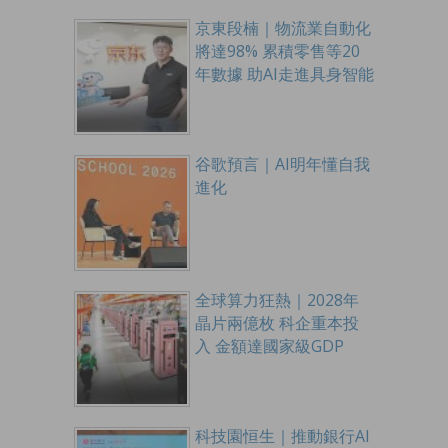
京東段楠｜物流業自動化
將達98% 累積零售等20
年數據 助AI走進具身智能
谷歌預言｜AI明年懂自我
進化
全球算力狂熱｜2028年
晶片兩億枚 科企重本投
入 金額達國家級GDP
科技園恒生｜推動銀行AI