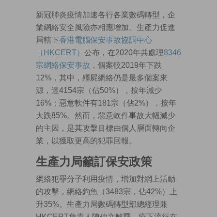
新冠肺炎疫情加速各行各業數碼轉型，企
業網絡安全風險亦相應增加。生產力促進
局轄下
香港電腦保安事故協調中心
（HKCERT）
公布，在2020年共處理
8346
宗網絡保安事故
，個案較2019年下跌
12%，其中，殭屍網絡仍是最多個案來
源，達4154宗（佔50%），按年減少
16%；惡意軟件有181宗（佔2%），按年
大跌85%。然而，惡意軟件事故大幅減少
的主因，是其攻擊目標由個人層面轉向企
業，以獲取更高的犯罪回報。
生產力局籲訂保安政策
網絡犯罪分子利用疫情，增加對網上活動
的攻擊，網絡釣魚（3483宗，佔42%）上
升35%。生產力局數碼轉型部總經理兼
HKCERT負責人陳仲文解釋，疫下流行在