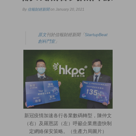
By
信報財經新聞
on January 20, 2021
原文
刊於信報財經新聞「
StartupBeat
創科鬥室
」
新冠疫情加速各行各業數碼轉型，陳仲文
（右）及羅恩諾（左）呼籲企業應盡快制
定網絡保安策略。（生產力局圖片）