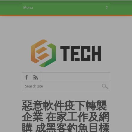
惡意軟件疫下轉襲
企業 在家工作及網
購 成黑客釣魚目標