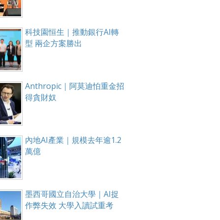
科技園恒生｜推動銀行AI轉
型 兩企方案勝出
Anthropic｜阿莫迪怕重金招
得貪財奴
內地AI產業｜規模去年逾1.2
萬億
墨西哥國立自治大學｜AI捉
作弊失效 大學入讀試重考