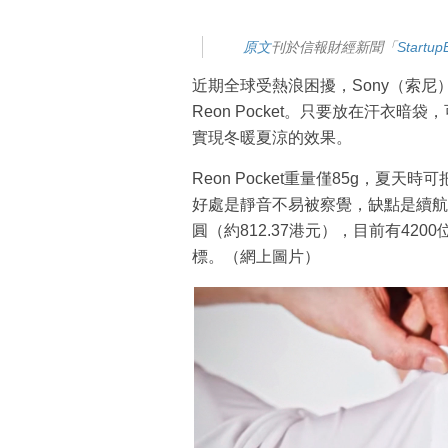
原文
刊於信報財經新聞「
Start
近期全球受熱浪困擾，Sony（索尼
Reon Pocket。只要放在汗衣
實現冬暖夏涼的效果。
Reon Pocket重量僅85g，夏
好處是靜音不易被察覺，缺點是續航力
圓（約812.37港元），目前有42
標。（網上圖片）