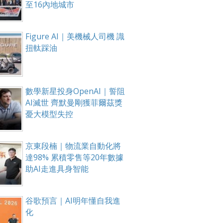
至16內地城市
Figure AI｜美機械人司機 識
扭軚踩油
數學新星投身OpenAI｜誓阻
AI滅世 齊默曼剛獲菲爾茲獎
憂大模型失控
京東段楠｜物流業自動化將
達98% 累積零售等20年數據
助AI走進具身智能
谷歌預言｜AI明年懂自我進
化