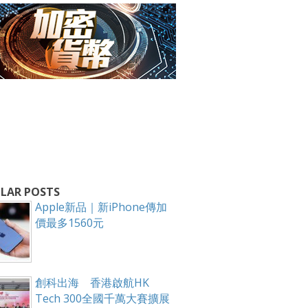
箱！
LAR POSTS
Apple新品｜新iPhone傳加
價最多1560元
創科出海 香港啟航HK
Tech 300全國千萬大賽擴展