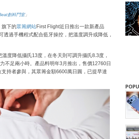
upBeat創科鬥室
」
）旗下的
眾籌網站
First Flight近日推出一款新產品
成為 EJ Tech 會員
暗袋，可透過手機程式配合藍牙操控，把溫度調升或降低，
最新資訊（附創業懶人包），直達郵
天時可把溫度降低攝氏13度，在冬天則可調升攝氏8.3度，
不足兩小時。產品料明年3月推出，售價12760日
00位支持者參與，其眾籌金額6600萬日圓，已提早達
POPU