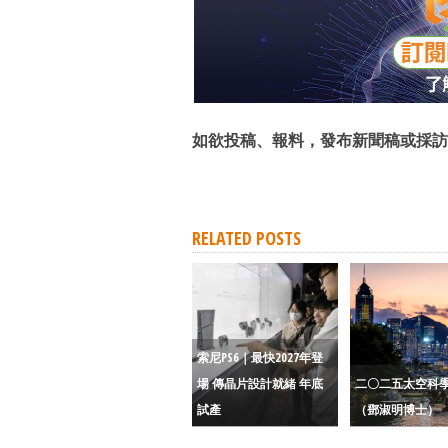
如欲投稿、報料，發布新聞稿或採訪
RELATED POSTS
索尼PS6｜最快2027年登
場 傳晶片設計就緒 年底
二〇二五太空科
試產
（鄧淑明博士）