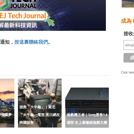
成為 E
接收
通知，
按這裏聯絡我們
。
Click her
拯救「大牛龜」｜索尼
學強國夢
「大牛龜」電視 美日網友
遊戲機王者｜Sony累售1.6
跨國拯救
億部 史上最暢銷遊戲主機