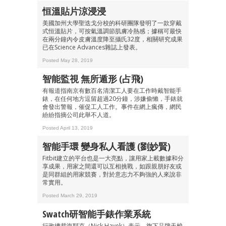
恒溫貼片涼浸浸
美國加州大學聖迭戈分校的科研團隊發明了一款穿戴
式恒溫貼片，可按氣溫調節肌膚冷熱感；據稱可最快
在兩分鐘內令皮膚溫度降至攝氏32度，相關研究成果
已在Science Advances雜誌上發表。
Posted May 28, 2019
智能監視 無所遁形 (占飛)
有報道指南京有數百名清潔工人要在工作時戴智能手
錶，在任何地方逗留超過20分鐘，涉嫌偷懶，手錶就
會發出警報，催促工人工作。事件在網上瘋傳，網民
紛紛指摘公司此舉不人道。
Posted April 13, 2019
智能手環 變身私人看護 (劉妙賢)
Fitbit建立的平台也是一大亮點，讓用家上載數據和分
享成果，用家之間還可以互相挑戰，如跟親朋好友或
是同群組的用家競賽，對於意志力不夠強的人來說非
常實用。
Posted March 29, 2019
Swatch研智能手錶作業系統
行政總裁海耶克（Nick Hayek）表示，旗下品牌天梭