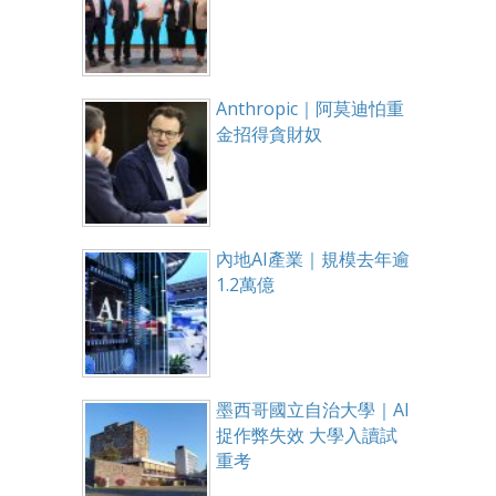
Anthropic｜阿莫迪怕重
金招得貪財奴
內地AI產業｜規模去年逾
1.2萬億
墨西哥國立自治大學｜AI
捉作弊失效 大學入讀試
重考