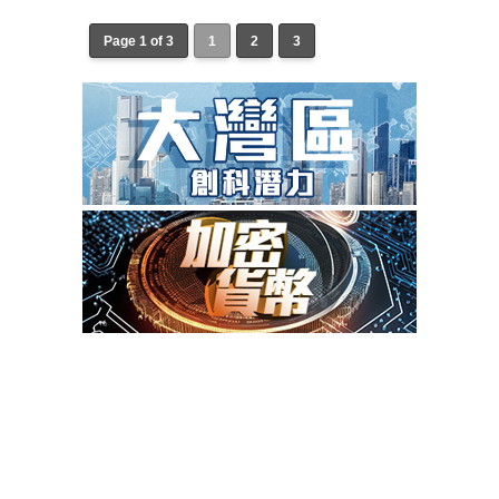
Page 1 of 3
1
2
3