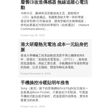
廢舊CD改造傳感器 無線追蹤心電活
動
今時今日，數碼串流音樂成為主流，鐳射唱片
（CD）淪為收藏品。美國賓漢頓大學一班科學家，
最近研究將CD升級改造，變身穿戴式生物傳感器；
研究結果最近刊登於科學期刊《自然通訊》（Nature
Communications）。
Posted July 28, 2022
港大研廢熱充電池 成本一元貼身把
脈
香港大學機械工程系副教授馮憲平博士團隊耗時8
年，研發出「直接熱充電電池」（DTCC），能有效
把低溫廢熱，例如工業生產、冷氣機操作等過程釋放
的熱能，以至太陽能、體溫等轉化為電能。
Posted November 6, 2019
手機操控冷暖貼明年推售
Sony（索尼）旗下的眾籌網站First Flight近日推出一
款新產品Reon Pocket。只要放在汗衣暗袋，可透過
手機程式配合藍牙操控，把溫度調升或降低，實現冬
暖夏涼的效果。
Posted July 31, 2019