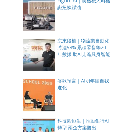
Figure AI｜美機械人司機
識扭軚踩油
京東段楠｜物流業自動化
將達98% 累積零售等20
年數據 助AI走進具身智能
谷歌預言｜AI明年懂自我
進化
科技園恒生｜推動銀行AI
轉型 兩企方案勝出