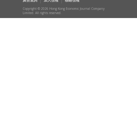
廣告查詢
加入信報
聯絡信報
Copyright © 2026 Hong Kong Economic Journal Company
Limited. All rights reserved.