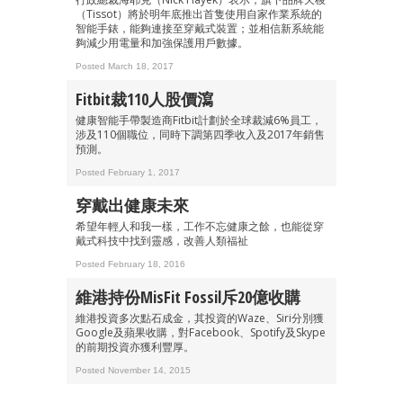
（Tissot）將於明年底推出首隻使用自家作業系統的
成為 EJ Tech 會員
智能手錶，能夠連接至穿戴式裝置；並相信新系統能
夠減少用電量和加強保護用戶數據。
最新資訊（附創業懶人包）
箱！
Posted March 18, 2017
Fitbit裁110人股價瀉
健康智能手帶製造商Fitbit計劃於全球裁減6%員工，
涉及110個職位，同時下調第四季收入及2017年銷售
預測。
Posted February 1, 2017
穿戴出健康未來
希望年輕人和我一樣，工作不忘健康之餘，也能從穿
戴式科技中找到靈感，改善人類福祉
Posted February 18, 2016
維港持份MisFit Fossil斥20億收購
維港投資多次點石成金，其投資的Waze、Siri分別獲
Google及蘋果收購，對Facebook、Spotify及Skype
的前期投資亦獲利豐厚。
Posted November 14, 2015