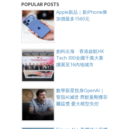
POPULAR POSTS
Apple新品｜新iPhone傳
加價最多1560元
創科出海 香港啟航HK
Tech 300全國千萬大賽
擴展至16內地城市
數學新星投身OpenAI｜
誓阻AI滅世 齊默曼剛獲菲
爾茲獎 憂大模型失控