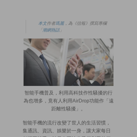
本文
作者
瑪麗
，為《信報》撰寫專欄
「
潮網熱話
」
智能手機普及，利用高科技作性騷擾的行
為也增多，竟有人利用AirDrop功能作「遠
距離性騷擾」。
智能手機的流行改變了世人的生活習慣，
集通訊、資訊、娛樂於一身，讓大家每日