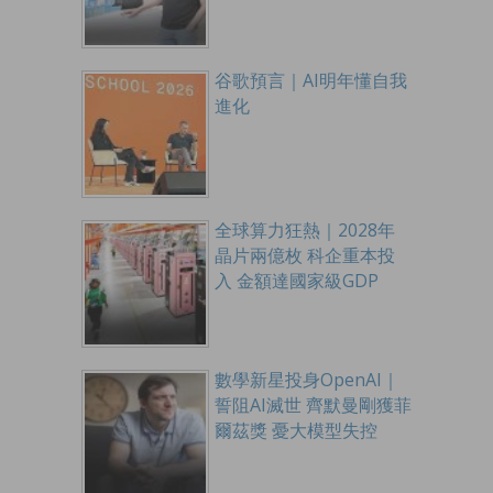
谷歌預言｜AI明年懂自我
進化
全球算力狂熱｜2028年
晶片兩億枚 科企重本投
入 金額達國家級GDP
數學新星投身OpenAI｜
誓阻AI滅世 齊默曼剛獲菲
爾茲獎 憂大模型失控