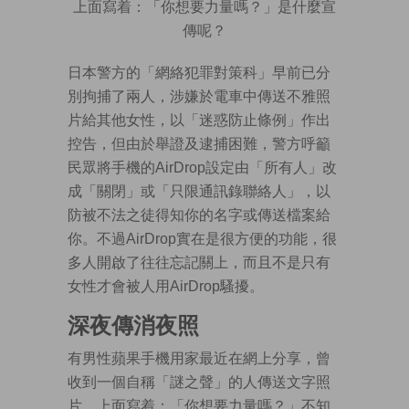
上面寫着：「你想要力量嗎？」是什麼宣
傳呢？
日本警方的「網絡犯罪對策科」早前已分
別拘捕了兩人，涉嫌於電車中傳送不雅照
片給其他女性，以「迷惑防止條例」作出
控告，但由於舉證及逮捕困難，警方呼籲
民眾將手機的AirDrop設定由「所有人」改
成「關閉」或「只限通訊錄聯絡人」，以
防被不法之徒得知你的名字或傳送檔案給
你。不過AirDrop實在是很方便的功能，很
多人開啟了往往忘記關上，而且不是只有
女性才會被人用AirDrop騷擾。
深夜傳消夜照
有男性蘋果手機用家最近在網上分享，曾
收到一個自稱「謎之聲」的人傳送文字照
片，上面寫着：「你想要力量嗎？」不知