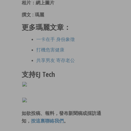
相片：網上圖片
撰文 : 瑪麗
更多瑪麗文章：
一卡在手 身份象徵
打機危害健康
共享男友 寄存老公
支持EJ Tech
如欲投稿、報料，發布新聞稿或採訪通
知，
按這裏聯絡我們
。