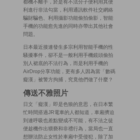
都機不離手，於是有不法分子便利用其便
利進行非法勾當，利用通訊軟件社交網絡
騙財騙色、利用攝影功能偷拍偷影，智能
手機的功能愈先進的同時亦帶出其他社會
問題。
日本最近接連發生多宗利用智能手機的性
騷擾事件，卻不是一般利用手機鏡頭偷拍
別人裙底的不法行為，而是利用手機的
AirDrop分享功能，更有多人因為當「數碼
癡漢」被警方拘捕，究竟他們做了什麼？
傳送不雅照片
日文「癡漢」即是色狼的意思，在日本繁
忙時間搭過JR電車的人都知道，車廂擠迫
到連呼吸也差點變成不可能，有不法之徒
便趁機作出猥褻和非禮行為，當局也一直
想辦法防止女性於車廂中受侵犯，除了加