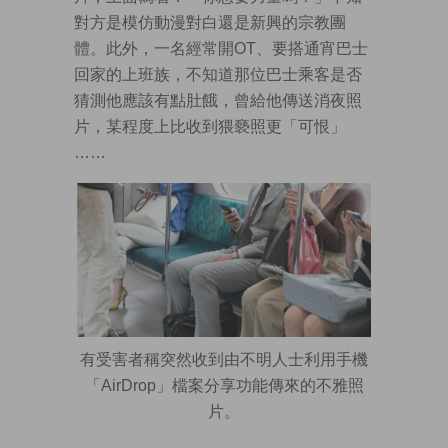
對方是模仿動漫對白還是新興的宗教團
體。此外，一名經常開OT、要搭通宵巴士
回家的上班族，不知道那位巴士乘客是否
猜測他應該有點肚餓，曾給他傳送消夜照
片，某程度上比收到猥褻照更「可恨」
……
有受害者稱突然收到由不明人士利用手機
「AirDrop」檔案分享功能傳來的不雅照
片。