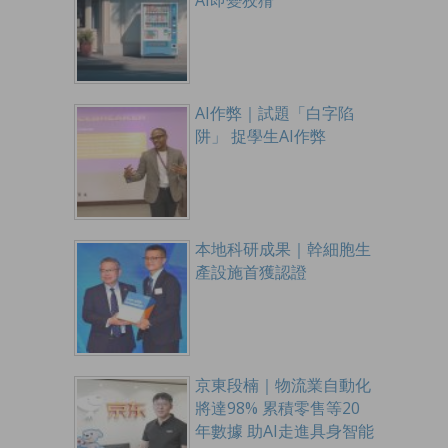
AI即變狡猾
AI作弊｜試題「白字陷
阱」 捉學生AI作弊
本地科研成果｜幹細胞生
產設施首獲認證
京東段楠｜物流業自動化
將達98% 累積零售等20
年數據 助AI走進具身智能