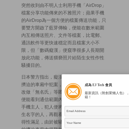
突然收到由不明人士利用手機「AirDrop」
檔案分享功能傳來的不雅照片；蘋果手機
的AirDrop為一個方便的檔案傳送功能，只
要雙方開啟了藍芽傳輸，便能在數米範圍
內互相傳送照片、文件等檔案，比電郵、
通訊軟件等更快速穩定而且檔案大小不
限，但「數碼癡漢」便窺準很多人長期開
放此功能，傳送猥褻照片給陌生女性作性
騷擾目的。
日本警方指出，癡漢多數趁繁忙時間人多
擠迫的車廂中犯案，先將手機的個人名稱
成為 EJ Tech 會員
改做「無名氏」等匿名稱呼，開啟AirDrop
最新資訊（附創業懶人包）
箱！
便能看到通信範圍內所有能夠接收檔案的
手機主人，犯人便將猥褻照片傳給疑是女
生名字的人，再觀看她們的反應，從而獲
得性滿足，由於被騷擾者在個個都玩手機