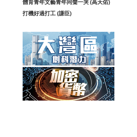
體育青年文藝青年同聲一哭 (高天佑)
打機好過打工 (謙臣)