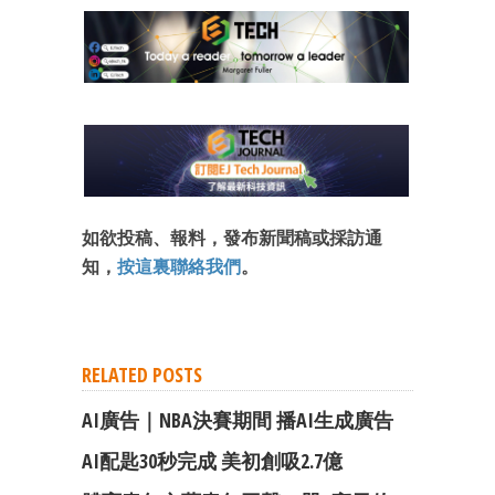
成為 EJ Tech 會員
最新資訊（附創業懶人包）
箱！
如欲投稿、報料，發布新聞稿或採訪通
知，
按這裏聯絡我們
。
RELATED POSTS
AI廣告｜NBA決賽期間 播AI生成廣告
AI配匙30秒完成 美初創吸2.7億