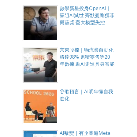
數學新星投身OpenAI｜
誓阻AI滅世 齊默曼剛獲菲
爾茲獎 憂大模型失控
京東段楠｜物流業自動化
將達98% 累積零售等20
年數據 助AI走進具身智能
谷歌預言｜AI明年懂自我
進化
AI叛變｜有企業遭Meta