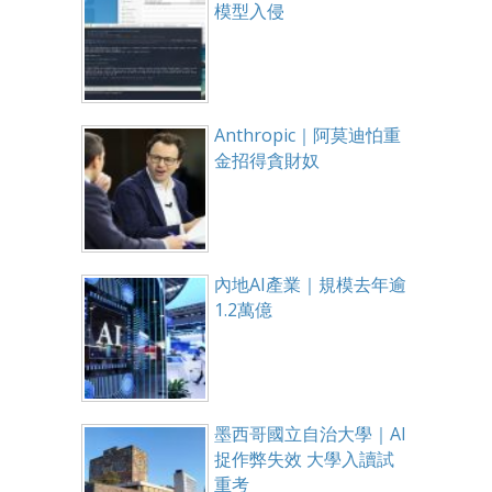
模型入侵
Anthropic｜阿莫迪怕重
金招得貪財奴
內地AI產業｜規模去年逾
1.2萬億
墨西哥國立自治大學｜AI
捉作弊失效 大學入讀試
重考