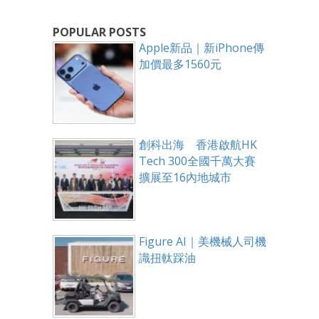
POPULAR POSTS
Apple新品｜新iPhone傳
加價最多1560元
創科出海 香港啟航HK
Tech 300全國千萬大賽
擴展至16內地城市
Figure AI｜美機械人司機
識扭軚踩油