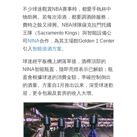
不少球迷觀賞NBA賽事時，都愛手執杯中
物助興。若每次添酒，都要調酒師服務，
費時之餘又掃興。NBA球隊薩克拉門托國
王隊（Sacramento Kings）與智能設備公
司
NINA
合作，為其主場館Golden 1 Center
引入
智能添酒方案
。
球迷經平板機上網落單後，酒樽頂部的
NINA智能瓶蓋，隨即亮燈表示已解鎖；瓶
蓋會根據球迷的消費金額，準確控制倒出
的酒量。方案自1月推出以來，深受球迷歡
迎，更令包廂及套房的收入大增。