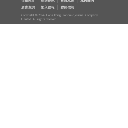
信報簡介
服務條款
私隱政策
免責聲明
廣告查詢
加入信報
聯絡信報
Copyright © 2026 Hong Kong Economic Journal Company
Limited. All rights reserved.