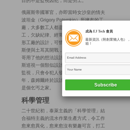
目的不是監視囚犯，而是勞工。
俄羅斯帝國軍官，亦即當時女沙皇的情夫
波坦金（Grigory Potemkin）所擁有的工
廠，大多數工人都是來自不同地區的農民
成為 EJ Tech 會員
工，欠缺紀律、經常吵鬧。森姆爾想出環
最新資訊（附創業懶人包）
形工廠的設計，可惜，工廠未建成，俄羅
箱！
斯便與土耳其開戰，森姆爾返英國。他哥
哥用了他的想法設計監獄。1842年，狄更
斯巡視一個類似設計的監獄後感嘆：如此
監視，只會令犯人發瘋（insane）。1797
年，森姆爾終於設計了一個環形建築，卻
是個乞丐之家。
科學管理
二十世紀初，泰萊主義的「科學管理」結
合福特主義的流水作業生產方式，令工作
愈來愈異化，愈來愈沒有樂趣可言，打工