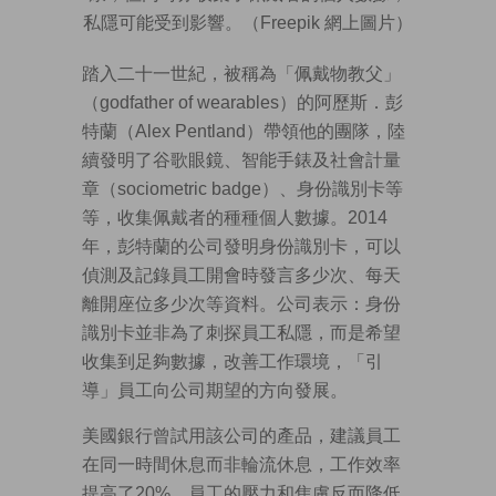
私隱可能受到影響。（Freepik 網上圖片）
踏入二十一世紀，被稱為「佩戴物教父」
（godfather of wearables）的阿歷斯．彭
特蘭（Alex Pentland）帶領他的團隊，陸
續發明了谷歌眼鏡、智能手錶及社會計量
章（sociometric badge）、身份識別卡等
等，收集佩戴者的種種個人數據。2014
年，彭特蘭的公司發明身份識別卡，可以
偵測及記錄員工開會時發言多少次、每天
離開座位多少次等資料。公司表示：身份
識別卡並非為了刺探員工私隱，而是希望
收集到足夠數據，改善工作環境，「引
導」員工向公司期望的方向發展。
美國銀行曾試用該公司的產品，建議員工
在同一時間休息而非輪流休息，工作效率
提高了20%，員工的壓力和焦慮反而降低