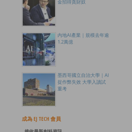
金招得貪財奴
內地AI產業｜規模去年逾
1.2萬億
墨西哥國立自治大學｜AI
捉作弊失效 大學入讀試
重考
成為 EJ TECH 會員
接收最新創科資訊