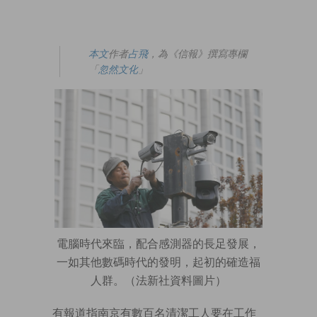
本文
作者
占飛
，為《信報》撰寫專欄
「
忽然文化
」
電腦時代來臨，配合感測器的長足發展，
一如其他數碼時代的發明，起初的確造福
人群。（法新社資料圖片）
有報道指南京有數百名清潔工人要在工作