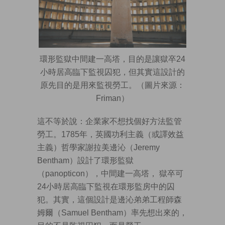
環形監獄中間建一高塔，目的是讓獄卒24
小時居高臨下監視囚犯，但其實這設計的
原先目的是用來監視勞工。（圖片來源：
Friman）
這不等於說：企業家不想找個好方法監管
勞工。1785年，英國功利主義（或譯效益
主義）哲學家謝拉美邊沁（Jeremy
Bentham）設計了環形監獄
（panopticon），中間建一高塔， 獄卒可
24小時居高臨下監視在環形監房中的囚
犯。其實，這個設計是邊沁弟弟工程師森
姆爾（Samuel Bentham）率先想出來的，