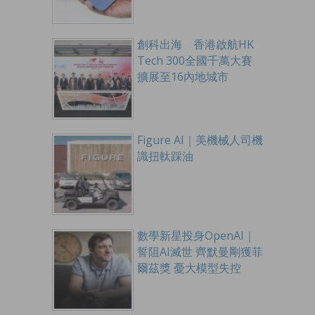
創科出海 香港啟航HK
Tech 300全國千萬大賽
擴展至16內地城市
Figure AI｜美機械人司機
識扭軚踩油
數學新星投身OpenAI｜
誓阻AI滅世 齊默曼剛獲菲
爾茲獎 憂大模型失控