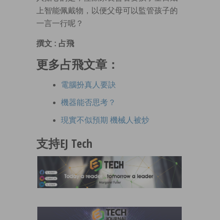
上智能佩戴物，以便父母可以監管孩子的
一言一行呢？
撰文 : 占飛
更多占飛文章：
電腦扮真人要訣
機器能否思考？
現實不似預期 機械人被炒
支持EJ Tech