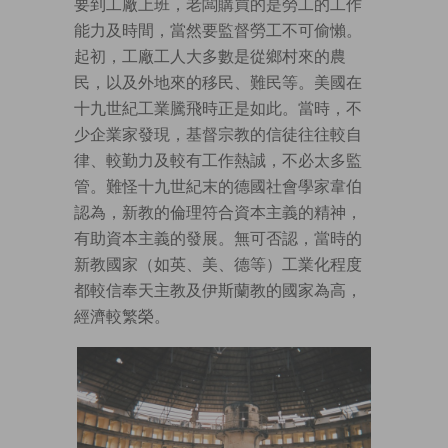
要到工廠上班，老闆購買的是勞工的工作
能力及時間，當然要監督勞工不可偷懶。
起初，工廠工人大多數是從鄉村來的農
民，以及外地來的移民、難民等。美國在
十九世紀工業騰飛時正是如此。當時，不
少企業家發現，基督宗教的信徒往往較自
律、較勤力及較有工作熱誠，不必太多監
管。難怪十九世紀末的德國社會學家韋伯
認為，新教的倫理符合資本主義的精神，
有助資本主義的發展。無可否認，當時的
新教國家（如英、美、德等）工業化程度
都較信奉天主教及伊斯蘭教的國家為高，
經濟較繁榮。