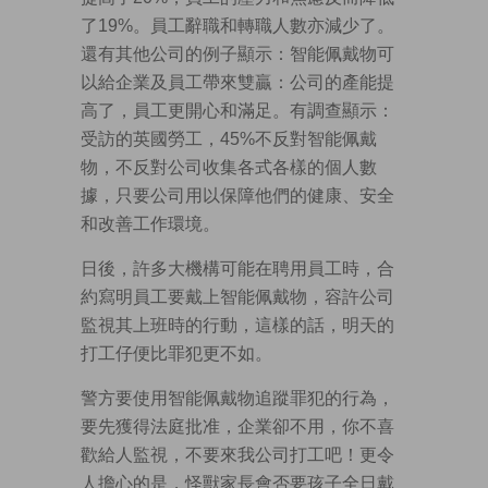
了19%。員工辭職和轉職人數亦減少了。
還有其他公司的例子顯示：智能佩戴物可
以給企業及員工帶來雙贏：公司的產能提
高了，員工更開心和滿足。有調查顯示：
受訪的英國勞工，45%不反對智能佩戴
物，不反對公司收集各式各樣的個人數
據，只要公司用以保障他們的健康、安全
和改善工作環境。
日後，許多大機構可能在聘用員工時，合
約寫明員工要戴上智能佩戴物，容許公司
監視其上班時的行動，這樣的話，明天的
打工仔便比罪犯更不如。
警方要使用智能佩戴物追蹤罪犯的行為，
要先獲得法庭批准，企業卻不用，你不喜
歡給人監視，不要來我公司打工吧！更令
人擔心的是，怪獸家長會否要孩子全日戴