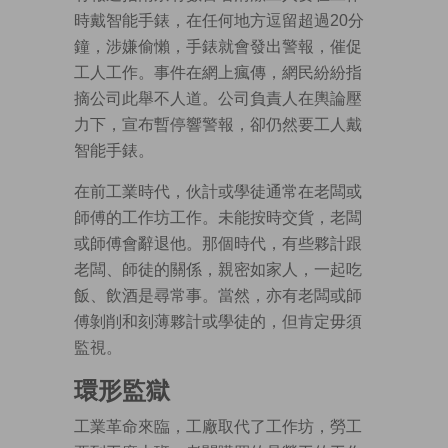
時戴智能手錶，在任何地方逗留超過20分
鐘，涉嫌偷懶，手錶就會發出警報，催促
工人工作。事件在網上瘋傳，網民紛紛指
摘公司此舉不人道。公司負責人在輿論壓
力下，宣布暫停響警報，卻仍然要工人戴
智能手錶。
在前工業時代，伙計或學徒通常在老闆或
師傅的工作坊工作。未能按時交貨，老闆
或師傅會辭退他。那個時代，有些夥計跟
老闆、師徒的關係，親密如家人，一起吃
飯、飲酒是尋常事。當然，亦有老闆或師
傅剝削和刻薄夥計或學徒的，但肯定毋須
監視。
環形監獄
工業革命來臨，工廠取代了工作坊，勞工