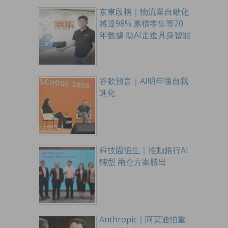
京東段楠｜物流業自動化
將達98% 累積零售等20
年數據 助AI走進具身智能
谷歌預言｜AI明年懂自我
進化
科技園恒生｜推動銀行AI
轉型 兩企方案勝出
Anthropic｜阿莫迪怕重