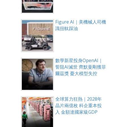
Figure AI｜美機械人司機
識扭軚踩油
數學新星投身OpenAI｜
誓阻AI滅世 齊默曼剛獲菲
爾茲獎 憂大模型失控
全球算力狂熱｜2028年
晶片兩億枚 科企重本投
入 金額達國家級GDP