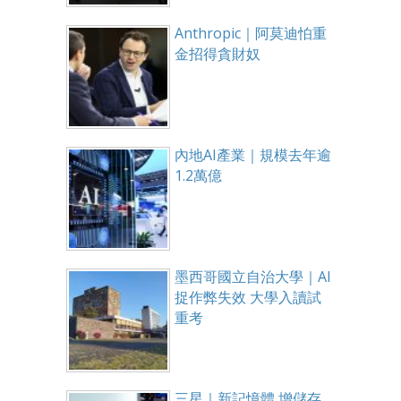
Anthropic｜阿莫迪怕重
金招得貪財奴
內地AI產業｜規模去年逾
1.2萬億
墨西哥國立自治大學｜AI
捉作弊失效 大學入讀試
重考
三星｜新記憶體 增儲存