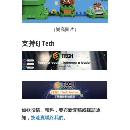
成為 EJ Tech 會員
（樂高圖片）
最新資訊（附創業懶人包）
箱！
支持EJ Tech
如欲投稿、報料，發布新聞稿或採訪通
知，
按這裏聯絡我們
。