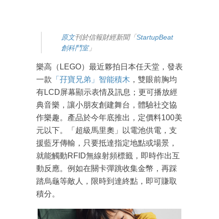
原文
刊於信報財經新聞「
StartupBeat
創科鬥室
」
樂高（LEGO）最近夥拍日本任天堂，發表
一款
「孖寶兄弟」智能積木
，雙眼前胸均
有LCD屏幕顯示表情及訊息；更可播放經
典音樂，讓小朋友創建舞台，體驗社交協
作樂趣。產品於今年底推出，定價料100美
元以下。「超級馬里奧」以電池供電，支
援藍牙傳輸，只要抵達指定地點或場景，
就能觸動RFID無線射頻標籤，即時作出互
動反應。例如在關卡彈跳收集金幣，再踩
踏烏龜等敵人，限時到達終點，即可賺取
積分。