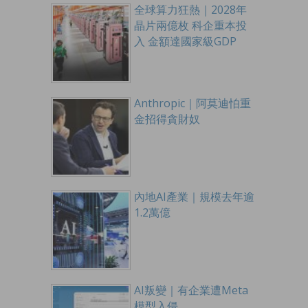
全球算力狂熱｜2028年
晶片兩億枚 科企重本投
入 金額達國家級GDP
Anthropic｜阿莫迪怕重
金招得貪財奴
內地AI產業｜規模去年逾
1.2萬億
AI叛變｜有企業遭Meta
模型入侵