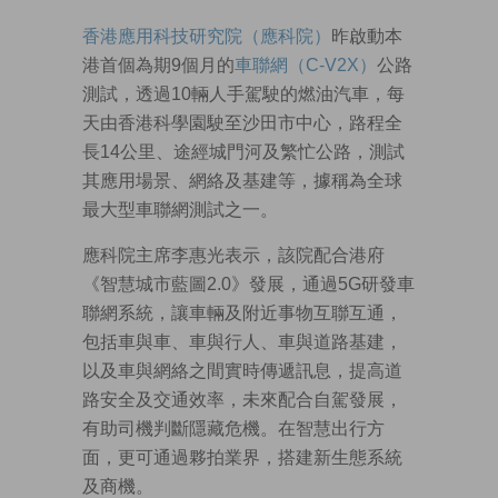
香港應用科技研究院（應科院）
昨啟動本
港首個為期9個月的
車聯網（C-V2X）
公路
測試，透過10輛人手駕駛的燃油汽車，每
天由香港科學園駛至沙田市中心，路程全
長14公里、途經城門河及繁忙公路，測試
其應用場景、網絡及基建等，據稱為全球
最大型車聯網測試之一。
應科院主席李惠光表示，該院配合港府
《智慧城市藍圖2.0》發展，通過5G研發車
聯網系統，讓車輛及附近事物互聯互通，
包括車與車、車與行人、車與道路基建，
以及車與網絡之間實時傳遞訊息，提高道
路安全及交通效率，未來配合自駕發展，
有助司機判斷隱藏危機。在智慧出行方
面，更可通過夥拍業界，搭建新生態系統
及商機。