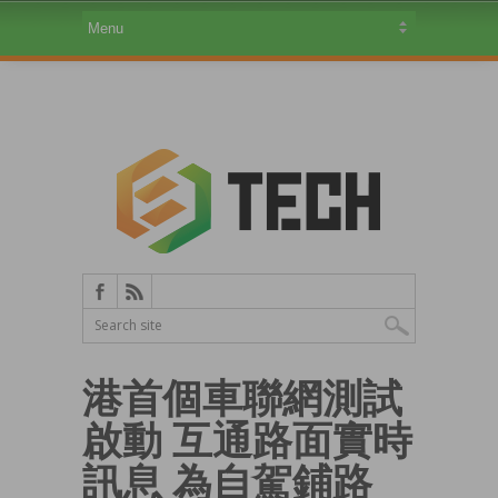
港首個車聯網測試
啟動 互通路面實時
訊息 為自駕鋪路