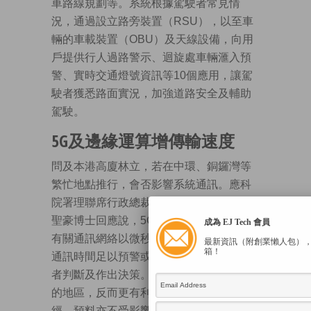
車路線規劃等。系統根據駕駛者常見情
況，通過設立路旁裝置（RSU），以至車
輛的車載裝置（OBU）及天線設備，向用
戶提供行人過路警示、迴旋處車輛滙入預
警、實時交通燈號資訊等10個應用，讓駕
駛者獲悉路面實況，加強道路安全及輔助
駕駛。
5G及邊緣運算增傳輸速度
問及本港高廈林立，若在中環、銅鑼灣等
繁忙地點推行，會否影響系統通訊。應科
院署理聯席行政總裁兼首席營運總監司徒
聖豪博士回應說，5G技術特色是低延遲，
成為 EJ Tech 會員
有關通訊網絡以微秒計算。他相信，系統
最新資訊（附創業懶人包）
箱！
通訊時間足以預警或發出通知，再讓駕駛
者判斷及作出決策。5G基站設於樓宇密集
的地區，反而更有利傳輸，即使有車輛駛
經，預料亦不受影響。