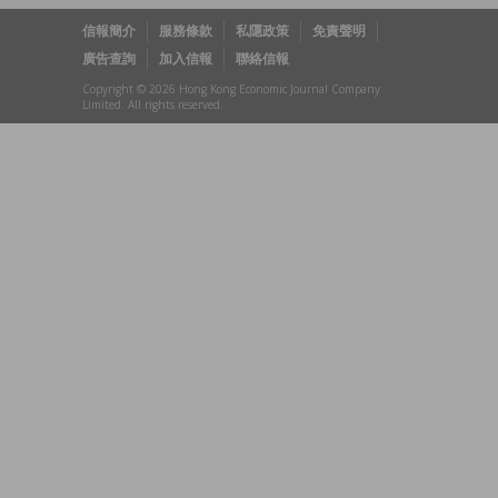
信報簡介
服務條款
私隱政策
免責聲明
廣告查詢
加入信報
聯絡信報
Copyright © 2026 Hong Kong Economic Journal Company
Limited. All rights reserved.