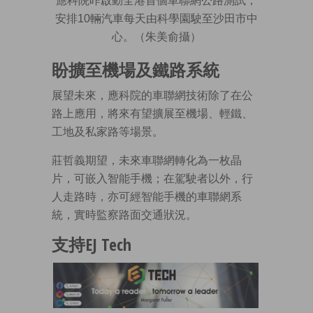
應科院昨啟動全港首個車聯網公路測試，
安排10輛汽車每天由科學園駛至沙田市中
心。（朱美俞攝）
盼擴至機場及鐵路系統
展望未來，應科院的車聯網技術除了在公
路上應用，將來有望擴展至機場、輕鐵、
工地及私家路等場景。
莊哲義期望，未來車聯網轉化為一枚晶
片，可嵌入智能手機；在駕駛者以外，行
人走路時，亦可經智能手機的車聯網系
統，實時監察路面交通狀況。
支持EJ Tech