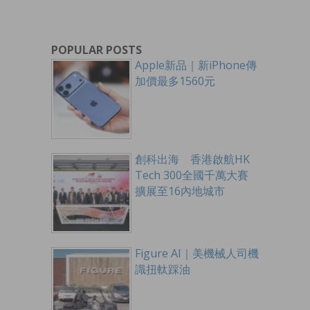
POPULAR POSTS
Apple新品｜新iPhone傳
加價最多1560元
創科出海 香港啟航HK
Tech 300全國千萬大賽
擴展至16內地城市
Figure AI｜美機械人司機
識扭軚踩油