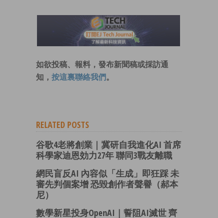
如欲投稿、報料，發布新聞稿或採訪通
知，
按這裏聯絡我們
。
RELATED POSTS
谷歌4老將創業｜冀研自我進化AI 首席
科學家迪恩効力27年 聯同3戰友離職
網民盲反AI 內容似「生成」即狂踩 未
審先判個案增 恐毀創作者聲譽（郝本
尼）
數學新星投身OpenAI｜誓阻AI滅世 齊