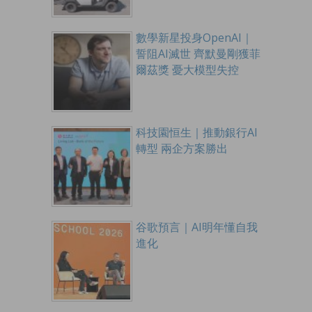
數學新星投身OpenAI｜
誓阻AI滅世 齊默曼剛獲菲
爾茲獎 憂大模型失控
科技園恒生｜推動銀行AI
轉型 兩企方案勝出
谷歌預言｜AI明年懂自我
進化