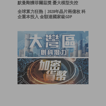
默曼剛獲菲爾茲獎 憂大模型失控
全球算力狂熱｜2028年晶片兩億枚 科
企重本投入 金額達國家級GDP