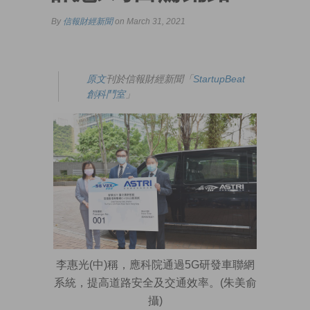
By
信報財經新聞
on March 31, 2021
原文
刊於信報財經新聞「
StartupBeat
創科鬥室
」
李惠光(中)稱，應科院通過5G研發車聯網
系統，提高道路安全及交通效率。(朱美俞
攝)