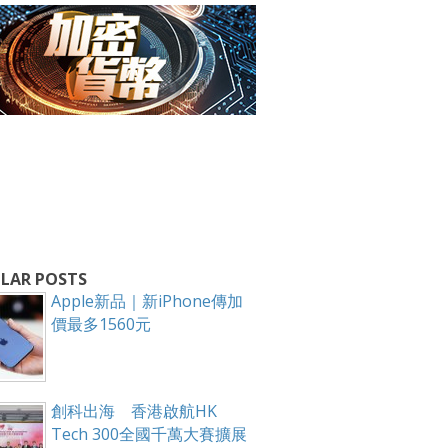
箱！
LAR POSTS
Apple新品｜新iPhone傳加
價最多1560元
創科出海 香港啟航HK
Tech 300全國千萬大賽擴展