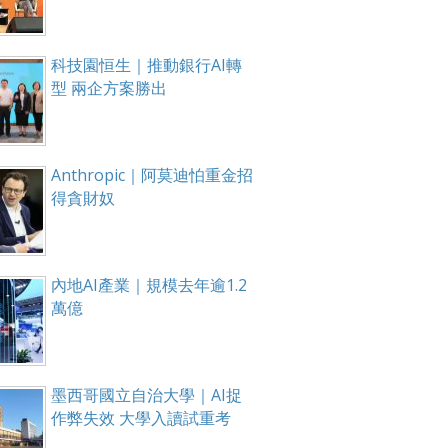
科技園恒生｜推動銀行AI轉
型 兩企方案勝出
Anthropic｜阿莫迪怕重金招
得貪財奴
內地AI產業｜規模去年逾1.2
萬億
墨西哥國立自治大學｜AI捉
作弊失效 大學入讀試重考