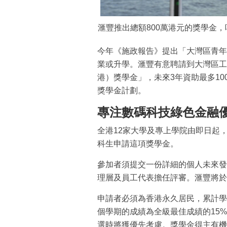
滙豐推出總額800萬港元的獎學金
今年《施政報告》提出「大灣區青年
業或升學。滙豐有意聘請到大灣區工
港）獎學金」，未來3年資助最多10
獎學金計劃。
專注數碼科技綠色金融
全港12家大學及專上學院由即日起
科生申請這項獎學金。
參加者須提交一份詳細的個人未來發
理層及員工代表擔任評審。滙豐將於
申請者必須為香港永久居民，累計學業
個學期的成績為全級最佳成績的15
選時將獲優先考慮。獎學金得主有機