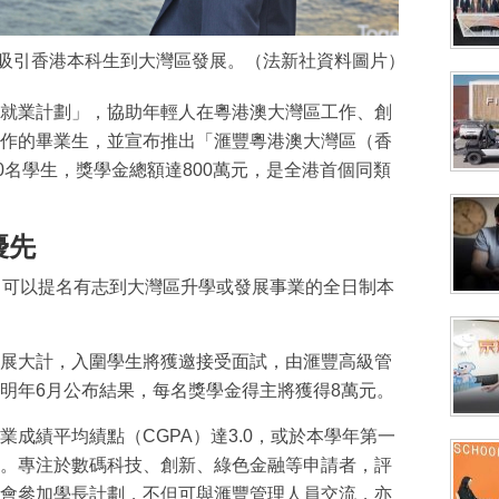
，吸引香港本科生到大灣區發展。（法新社資料圖片）
就業計劃」，協助年輕人在粵港澳大灣區工作、創
作的畢業生，並宣布推出「滙豐粵港澳大灣區（香
0名學生，獎學金總額達800萬元，是全港首個同類
優先
，可以提名有志到大灣區升學或發展事業的全日制本
展大計，入圍學生將獲邀接受面試，由滙豐高級管
明年6月公布結果，每名獎學金得主將獲得8萬元。
成績平均績點（CGPA）達3.0，或於本學年第一
%。專注於數碼科技、創新、綠色金融等申請者，評
會參加學長計劃，不但可與滙豐管理人員交流，亦