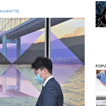
upBeat創科鬥室
」
成為 EJ Tech 會員
最新資訊（附創業懶人包），直達郵
POPU