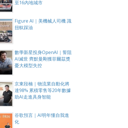
至16內地城市
Figure AI｜美機械人司機 識
扭軚踩油
數學新星投身OpenAI｜誓阻
AI滅世 齊默曼剛獲菲爾茲獎
憂大模型失控
京東段楠｜物流業自動化將
達98% 累積零售等20年數據
助AI走進具身智能
谷歌預言｜AI明年懂自我進
化