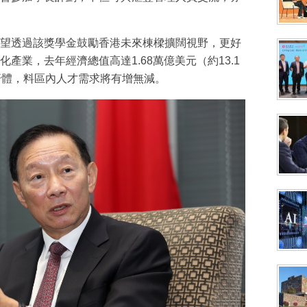
望透過該獎學金鼓勵香港未來棟樑擴闊視野，更好
產業，去年經濟總值高達1.68萬億美元（約13.1
濟體，料區內人才需求將有增無減。