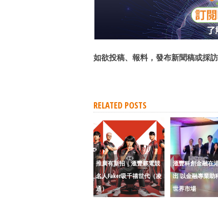
如欲投稿、報料，發布新聞稿或採訪
RELATED POSTS
推廣有新招｜滙豐夥電競
滙豐科創金融在
名人Faker吸千禧世代（凌
出 以金融專業助
通）
世界市場