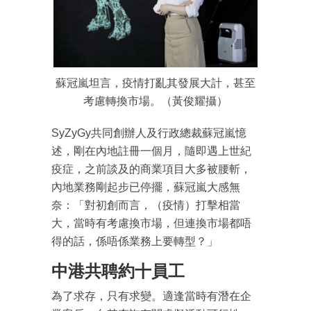
蘇冠嵐坦言，疫情打亂其發展大計，甚至
考慮轉換市場。（黃俊耀攝）
SyZyGy共同創辦人及行政總裁蘇冠嵐憶
述，剛在內地註冊一個月，隨即遇上世紀
疫症，之前談及的商業項目大多被腰斬，
內地業務剛起步已停擺，蘇冠嵐大感無
奈：「對初創而言，（疫情）打擊相當
大，當時有考慮換市場，但連換市場都唔
得的話，係唔係業務上要轉型？」
中港共聘約十員工
為了求存，只有求變。適逢當時有潛在企