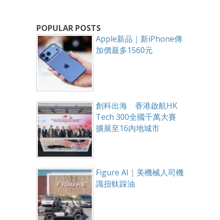
POPULAR POSTS
Apple新品｜新iPhone傳
加價最多1560元
創科出海 香港啟航HK
Tech 300全國千萬大賽
擴展至16內地城市
Figure AI｜美機械人司機
識扭軚踩油