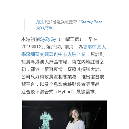
原文
刊於信報財經新聞「
StartupBeat
創科鬥室
」
本港初創
SyZyGy
（十曜工房），早在
2019年12月落戶深圳前海，為
香港中文大
學深圳研究院眾創中心入駐企業
，原計劃
拓展粵港澳大灣區市場。甫在內地註冊之
初，卻遇上新冠疫情，窒礙其擴張大計。
公司只好轉攻展覽相關業務，推出虛擬展
覽平台，以及全息影像移動裝置等產品，
迎合疫下混合式（Hybrid）展覽需求。