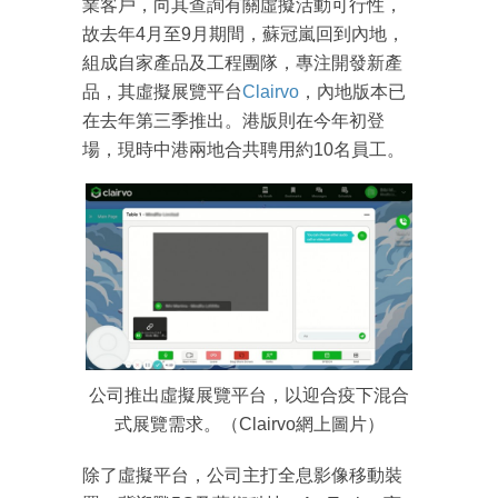
業客戶，向其查詢有關虛擬活動可行性，
故去年4月至9月期間，蘇冠嵐回到內地，
組成自家產品及工程團隊，專注開發新產
品，其虛擬展覽平台
Clairvo
，內地版本已
在去年第三季推出。港版則在今年初登
場，現時中港兩地合共聘用約10名員工。
成為 EJ Tech 會員
公司推出虛擬展覽平台，以迎合疫下混合
最新資訊（附創業懶人包）
箱！
式展覽需求。（Clairvo網上圖片）
除了虛擬平台，公司主打全息影像移動裝