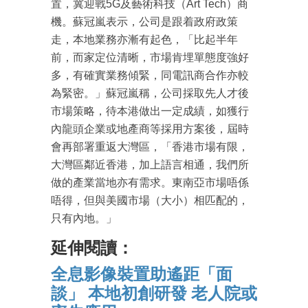
置，冀迎戰5G及藝術科技（Art Tech）商
機。蘇冠嵐表示，公司是跟着政府政策
走，本地業務亦漸有起色，「比起半年
前，而家定位清晰，市場肯埋單態度強好
多，有確實業務傾緊，同電訊商合作亦較
為緊密。」蘇冠嵐稱，公司採取先人才後
市場策略，待本港做出一定成績，如獲行
內龍頭企業或地產商等採用方案後，屆時
會再部署重返大灣區，「香港市場有限，
大灣區鄰近香港，加上語言相通，我們所
做的產業當地亦有需求。東南亞市場唔係
唔得，但與美國市場（大小）相匹配的，
只有內地。」
延伸閱讀：
全息影像裝置助遙距「面
談」 本地初創研發 老人院或