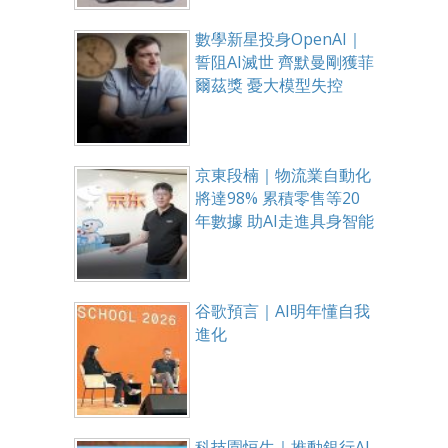
數學新星投身OpenAI｜
誓阻AI滅世 齊默曼剛獲菲
爾茲獎 憂大模型失控
京東段楠｜物流業自動化
將達98% 累積零售等20
年數據 助AI走進具身智能
谷歌預言｜AI明年懂自我
進化
科技園恒生｜推動銀行AI