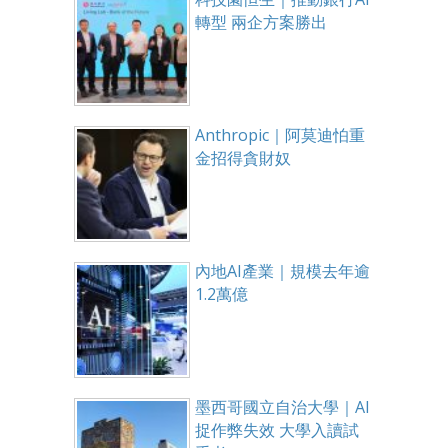
轉型 兩企方案勝出
Anthropic｜阿莫迪怕重
金招得貪財奴
內地AI產業｜規模去年逾
1.2萬億
墨西哥國立自治大學｜AI
捉作弊失效 大學入讀試