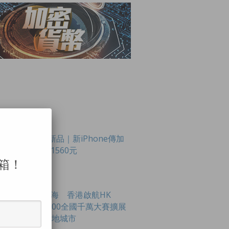
LAR POSTS
Apple新品｜新iPhone傳加
價最多1560元
箱！
創科出海 香港啟航HK
Tech 300全國千萬大賽擴展
至16內地城市