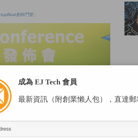
artupBeat創科鬥室
」
POPU
成為 EJ Tech 會員
最新資訊（附創業懶人包），直達郵