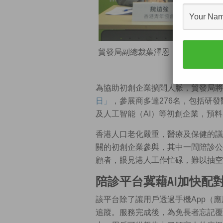
貿發局副總裁葉澤恩（右）指出，「
趨
為協助初創企業擴闊人脈，貿發局將
日」
，參展商多達276名，包括研
及人工智能（AI）等初創企業，預料
香港人口老化嚴重，醫療及保健的議
關的初創企業參與，其中一間陪診公
顧者，眼見港人工作忙碌，難以抽空
陪診平台冀藉AI加快配
該平台除了讓用戶透過手機App（
追蹤。服務完成後，為免長者忘記覆