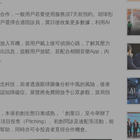
。
合作，一般用戶若要使用服務須7天前預約。胡瑋彤
戶選擇合適陪診員，冀日後收集更多數據，利用AI
放入耳機，當用戶戴上後可偵測心跳，了解其壓力
出訊息，提醒用戶放鬆。若配合相關音樂App，內
。
念科技，前者透過眼球圖像分析中風的風險，後者
認知障礙症。展覽將免費開放予公眾參觀，當局預
，本港初創生態日漸成熟，「創業日」至今舉辦了
目投售（Pitching）、初創問診及速配等活動，相
幫助，同時亦可令投資者覓得合作機會。