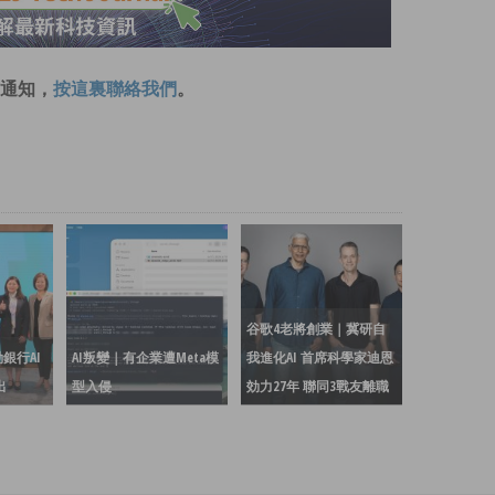
通知，
按這裏聯絡我們
。
谷歌4老將創業｜冀研自
銀行AI
AI叛變｜有企業遭Meta模
我進化AI 首席科學家迪恩
出
型入侵
効力27年 聯同3戰友離職