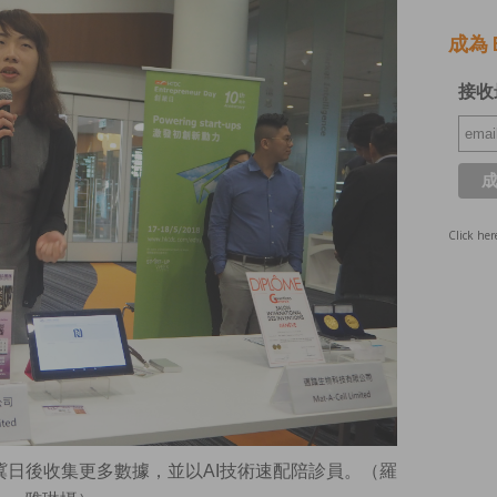
成為 E
接收
Click her
日後收集更多數據，並以AI技術速配陪診員。（羅