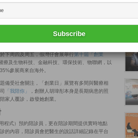
創業日」至今已舉辦了10屆，見證本地初創生態漸
成熟。（羅雅琳攝）
於下周四及周五，假灣仔會展舉行
第十屆「創業
發醫療及生物科技、金融科技、環保技術、物聯網，以
35%參展商來自海外。
題備受社會關注，「創業日」展覽有多間與醫療相
司
「我陪你」
，創辦人胡瑋彤本身是長期病患的照
陪家人覆診，啟發她創業。
對
應用程式）預約陪診員，更在陪診期間提供實時地點
診的內容，陪診員會把醫生的說話詳細記錄在平台