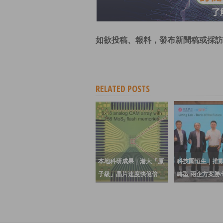
如欲投稿、報料，發布新聞稿或採訪
RELATED POSTS
本地科研成果｜港大「原
科技園恒生｜推動
子級」晶片速度快億倍
轉型 兩企方案勝