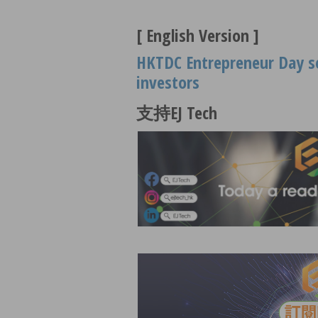
[ English Version ]
HKTDC Entrepreneur Day se
investors
支持EJ Tech