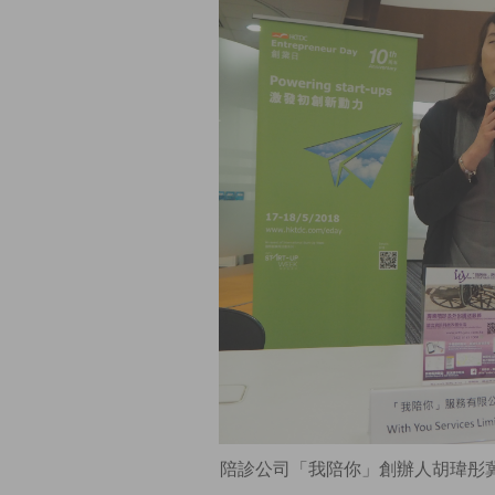
陪診公司「我陪你」創辦人胡瑋彤冀