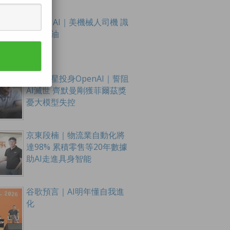
Figure AI｜美機械人司機 識
扭軚踩油
數學新星投身OpenAI｜誓阻
AI滅世 齊默曼剛獲菲爾茲獎
憂大模型失控
京東段楠｜物流業自動化將
達98% 累積零售等20年數據
助AI走進具身智能
谷歌預言｜AI明年懂自我進
化