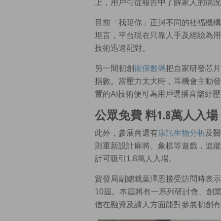
上，用戶可從報告中了解家人的病況
目前「我陪你」正與不同的社福機構
坦言，平台現在只靠人手及經驗為用
技術迅速配對。
另一間初創
衛保數碼
把自家研發芯片
指數。當壓力太大時，耳機會主動發
置的AI技術便可為用戶選播音樂紓壓
公眾免費 料1.8萬人入場
此外，參展商還有
康訊生物分析
及醫
則重新設計麻將、象棋等遊戲，追蹤
計可吸引1.8萬人入場。
貿發局副總裁葉澤恩接受訪問時表示
10屆。本屆將有一系列研討會、創業項
信在融資及請人方面能對參展初創有