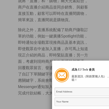
就將「直播」和「購物」兩大元素結合，
商戶在直播介紹商品並同步銷售、與顧客
直接互動，顧客可以即時在直播間購物，
簡單來說，直播間就是購物頁。
除此之外，直播系統配備了助商戶賺取訂
單的功能，例如一鍵廣播Spotlight功能，
即時通知全場觀眾現推商品及基本資訊，
即使觀眾在中途加入直播，亦可馬上知道
現正介紹的商品，即時緊貼直播；另一方
面，考慮到現時商戶每次直播時都要逐一
回覆觀眾留言、發送商品連結，系統加入
成為 EJ Tech 會員
了自訂下單關鍵字功能，顧客只需輸入相
最新資訊（附創業懶人包）
箱！
應關鍵字，系統會即時透過Facebook
Messenger通知加入購物車，讓顧客直接
完成付款結帳，大大省卻商戶處理時間。