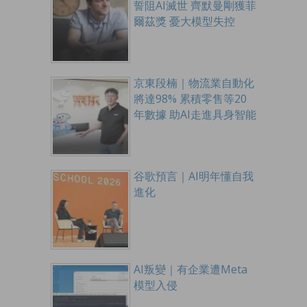
誓阻AI滅世 齊默曼剛獲菲
爾茲獎 憂大模型失控
京東段楠｜物流業自動化
將達98% 累積零售等20
年數據 助AI走進具身智能
谷歌預言｜AI明年懂自我
進化
AI叛變｜有企業遭Meta
模型入侵