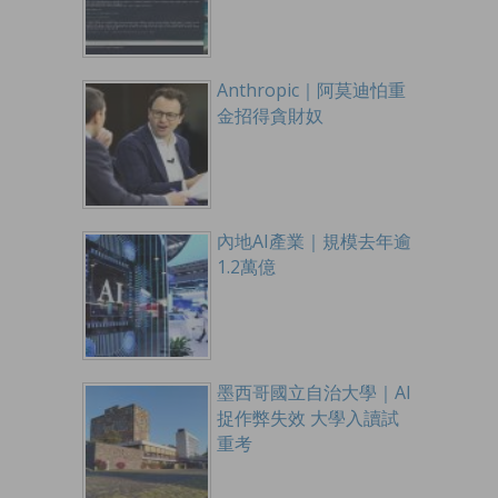
Anthropic｜阿莫迪怕重
金招得貪財奴
內地AI產業｜規模去年逾
1.2萬億
墨西哥國立自治大學｜AI
捉作弊失效 大學入讀試
重考