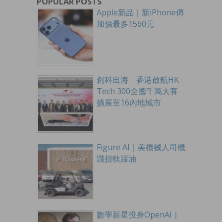
POPULAR POSTS
Apple新品｜新iPhone傳
加價最多1560元
創科出海 香港啟航HK
Tech 300全國千萬大賽
擴展至16內地城市
Figure AI｜美機械人司機
識扭軚踩油
數學新星投身OpenAI｜