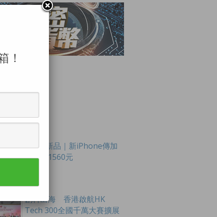
箱！
LAR POSTS
Apple新品｜新iPhone傳加
價最多1560元
創科出海 香港啟航HK
Tech 300全國千萬大賽擴展