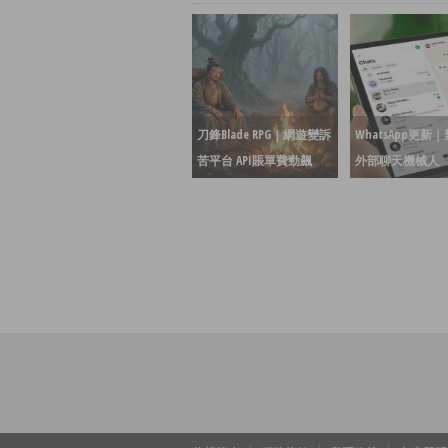
刀鋒Blade RPG｜網遊變訴
WhatsApp更新
苦平台 API賬單費勁飆
外部聊天機械人