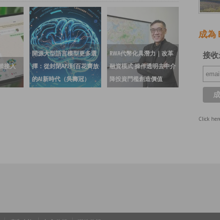
成為 E
開源大型語言模型更多選
RWA代幣化具潛力｜改革
接收
｜禁接入
擇：從封閉API到百花齊放
融資模式 操作透明去中介
的AI新時代（吳壽冠）
降投資門檻創造價值
Click her