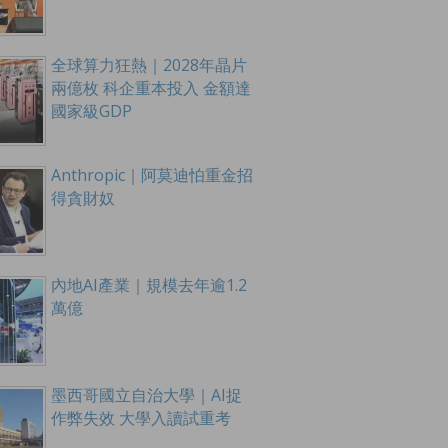
全球算力狂熱｜2028年晶片
兩億枚 科企重本投入 金額達
國家級GDP
Anthropic｜阿莫迪怕重金招
得貪財奴
內地AI產業｜規模去年逾1.2
萬億
墨西哥國立自治大學｜AI捉
作弊失效 大學入讀試重考