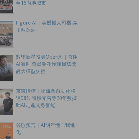
至16內地城市
Figure AI｜美機械人司機 識
扭軚踩油
數學新星投身OpenAI｜誓阻
AI滅世 齊默曼剛獲菲爾茲獎
憂大模型失控
京東段楠｜物流業自動化將
達98% 累積零售等20年數據
助AI走進具身智能
谷歌預言｜AI明年懂自我進
化