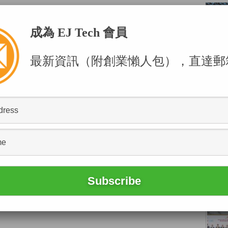
成為 EJ Tech 會員
最新資訊（附創業懶人包），直達郵
POPU