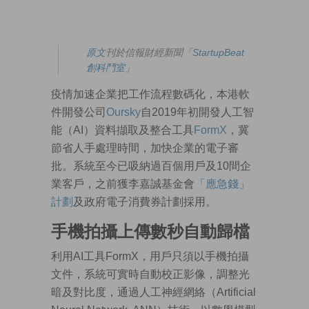
原文
刊於信報財經新聞「
StartupBeat
創科鬥室
」
疫情加速企業把工作流程數碼化，本港軟
件開發公司
Oursky
自2019年初開發人工智
能（AI）資料擷取及整合工具
FormX
，冀
節省人手處理時間，加快企業的電子審
批。系統至今已吸納過百個用戶及10間企
業客戶，之前獲李嘉誠基金會
「應急錢」
計劃
及政府電子消費券計劃採用。
手機拍攝上傳數秒自動歸檔
利用AI工具FormX，用戶只須以手機拍攝
文件，系統可實時自動校正影像，調整光
暗及對比度，通過人工神經網絡（Artificial