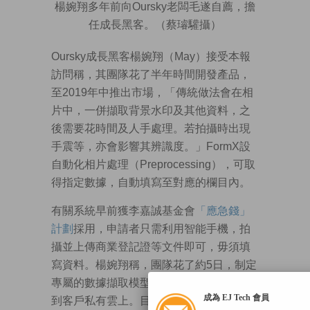
楊婉翔多年前向Oursky老闆毛遂自薦，擔
任成長黑客。（蔡璿驩攝）
Oursky成長黑客楊婉翔（May）接受本報
訪問稱，其團隊花了半年時間開發產品，
至2019年中推出市場，「傳統做法會在相
片中，一併擷取背景水印及其他資料，之
後需要花時間及人手處理。若拍攝時出現
手震等，亦會影響其辨識度。」FormX設
自動化相片處理（Preprocessing），可取
得指定數據，自動填寫至對應的欄目內。
有關系統早前獲李嘉誠基金會
「應急錢」
計劃
採用，申請者只需利用智能手機，拍
攝並上傳商業登記證等文件即可，毋須填
寫資料。楊婉翔稱，團隊花了約5日，制定
專屬的數據擷取模型，再部署（Deploy）
成為 EJ Tech 會員
到客戶私有雲上。目前FormX已獲本港10