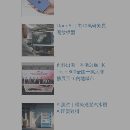
OpenAI｜向10萬研究員
開放模型
創科出海 香港啟航HK
Tech 300全國千萬大賽
擴展至16內地城市
AI測試｜模擬經營汽水機
AI即變狡猾