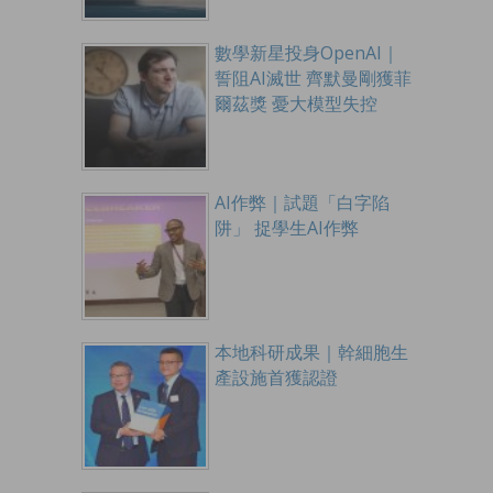
數學新星投身OpenAI｜
誓阻AI滅世 齊默曼剛獲菲
爾茲獎 憂大模型失控
AI作弊｜試題「白字陷
阱」 捉學生AI作弊
本地科研成果｜幹細胞生
產設施首獲認證