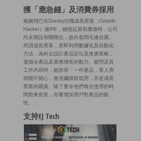
獲「應急錢」及消費券採用
楊婉翔已在Oursky任職成長黑客（Growth
Hacker）逾8年，她憶起當初應徵時，公司
尚未開設有關職位，故向老闆毛遂自薦。
所謂成長黑客，意即利用數據化及自動化
方法，為科企設計產品定位及推廣策略，
發掘令產品及業務增長的動力。被問及其
工作內容時，她形容「一件產品，客人用
得開不開心，會否繼續留低用，亦是成長
黑客的職責。除了要令他們每次使用的時
間愈來愈長，亦要增加用戶對產品的黏
性。」
支持EJ Tech