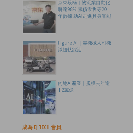
京東段楠｜物流業自動化
將達98% 累積零售等20
年數據 助AI走進具身智能
Figure AI｜美機械人司機
識扭軚踩油
內地AI產業｜規模去年逾
1.2萬億
成為 EJ TECH 會員