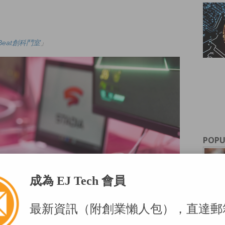
upBeat創科鬥室
」
POPU
成為 EJ Tech 會員
最新資訊（附創業懶人包），直達郵