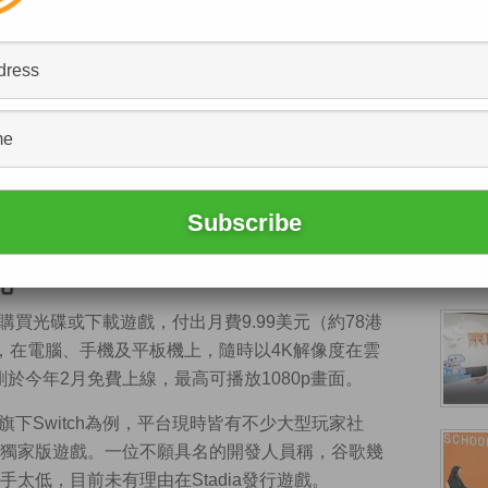
下載遊戲，即可連線上網打機。（法新社資料圖片）
tadia，自去年11月推出至今已近4個月，但平台僅
r
網站訪問
了多個遊戲開發商及發行商，他們直指谷
沒有太大意欲參與平台發展；同時擔心人流逐漸疏落，
以不敢投資。
完
須購買光碟或下載遊戲，付出月費9.99美元（約78港
器，在電腦、手機及平板機上，隨時以4K解像度在雲
e也剛於今年2月免費上線，最高可播放1080p畫面。
旗下Switch為例，平台現時皆有不少大型玩家社
獨家版遊戲。一位不願具名的開發人員稱，谷歌幾
太低，目前未有理由在Stadia發行遊戲。