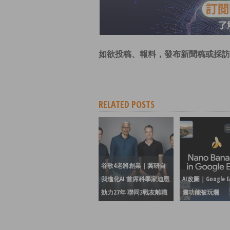
如欲投稿、報料，發布新聞稿或採訪
RELATED POSTS
谷歌4老將創業｜冀研自
我進化AI 首席科學家迪恩
AI改圖｜Google E
効力27年 聯同3戰友離職
圖功能被玩爛