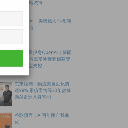
至16內地城市
Figure AI｜美機械人司機 識
扭軚踩油
數學新星投身OpenAI｜誓阻
AI滅世 齊默曼剛獲菲爾茲獎
憂大模型失控
京東段楠｜物流業自動化將
達98% 累積零售等20年數據
助AI走進具身智能
谷歌預言｜AI明年懂自我進
化