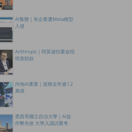
AI叛變｜有企業遭Meta模型
入侵
Anthropic｜阿莫迪怕重金招
得貪財奴
內地AI產業｜規模去年逾1.2
萬億
墨西哥國立自治大學｜AI捉
作弊失效 大學入讀試重考