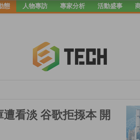
動態
人物專訪
專家分析
活動盛事
戲庫遭看淡 谷歌拒揼本 開