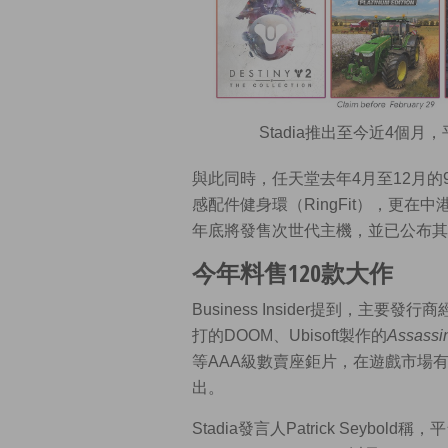
Stadia推出至今近4個月
與此同時，任天堂去年4月至12月的9
感配件健身環（RingFit），更在
年底將發售次世代主機，並已公布其
今年料售120款大作
Business Insider提到，主
打的DOOM、Ubisoft製作的
Assassi
等AAA級數賣座鉅片，在遊戲市場有
出。
Stadia發言人Patrick Seybo