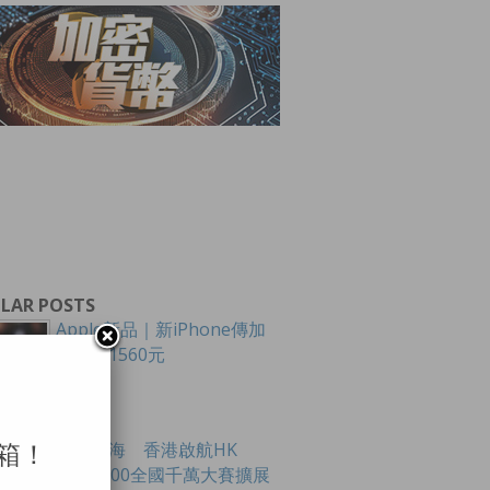
LAR POSTS
Apple新品｜新iPhone傳加
價最多1560元
創科出海 香港啟航HK
箱！
Tech 300全國千萬大賽擴展