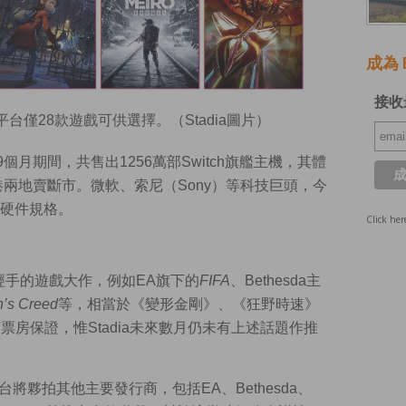
成為 E
接收
，平台僅28款遊戲可供選擇。（Stadia圖片）
個月期間，共售出1256萬部Switch旗艦主機，其體
中港兩地賣斷市。微軟、索尼（Sony）等科技巨頭，今
硬件規格。
Click her
要發行商經手的遊戲大作，例如EA旗下的
FIFA
、Bethesda主
n’s Creed
等，相當於《變形金剛》、《狂野時速》
票房保證，惟Stadia未來數月仍未有上述話題作推
ld稱，平台將夥拍其他主要發行商，包括EA、Bethesda、