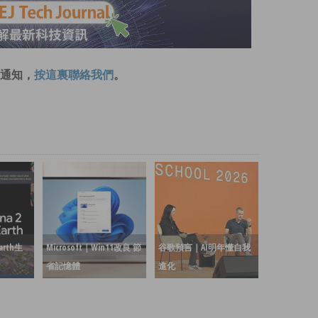
通知，
按這裏聯絡我們
。
arth生
Microsoft｜Win11改良 節
谷歌預言｜AI明年懂自我
省記憶體
進化