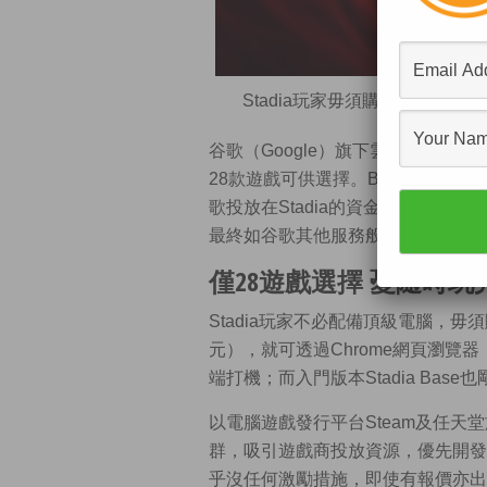
Stadia玩家毋須購買光碟或
谷歌（Google）旗下雲端遊戲服務S
28款遊戲可供選擇。Business Inside
歌投放在Stadia的資金不多，故
最終如谷歌其他服務般無疾而終，所
僅28遊戲選擇 憂隨時玩
Stadia玩家不必配備頂級電腦，毋
元），就可透過Chrome網頁瀏覽
端打機；而入門版本Stadia Bas
以電腦遊戲發行平台Steam及任天堂
群，吸引遊戲商投放資源，優先開發
乎沒任何激勵措施，即使有報價亦出手