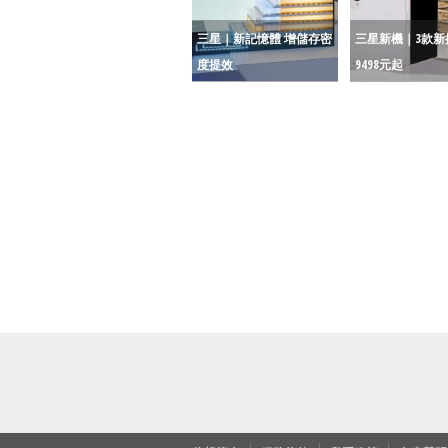
三星｜新記憶體 增儲存密
三星新機｜3款新
度提效
9498元起