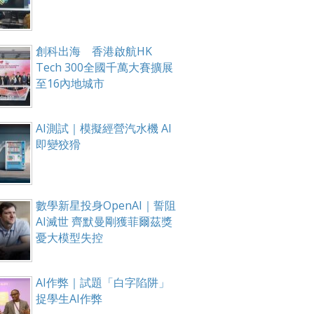
創科出海 香港啟航HK
Tech 300全國千萬大賽擴展
至16內地城市
AI測試｜模擬經營汽水機 AI
即變狡猾
數學新星投身OpenAI｜誓阻
AI滅世 齊默曼剛獲菲爾茲獎
憂大模型失控
AI作弊｜試題「白字陷阱」
捉學生AI作弊