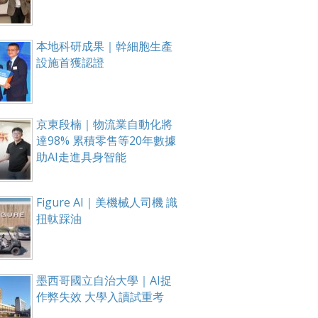
本地科研成果｜幹細胞生產
設施首獲認證
京東段楠｜物流業自動化將
達98% 累積零售等20年數據
助AI走進具身智能
Figure AI｜美機械人司機 識
扭軚踩油
墨西哥國立自治大學｜AI捉
作弊失效 大學入讀試重考