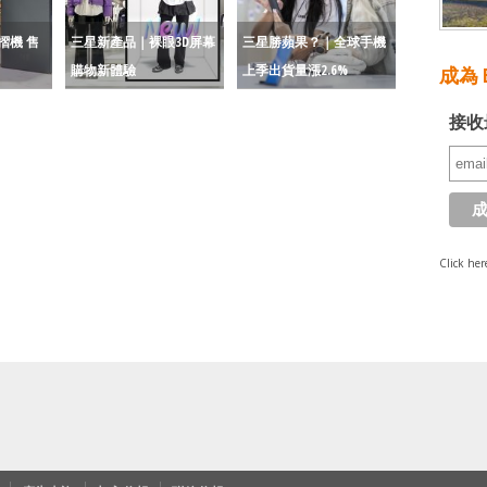
摺機 售
三星新產品｜裸眼3D屏幕
三星勝蘋果？｜全球手機
購物新體驗
上季出貨量漲2.6%
成為 E
接收
Click her