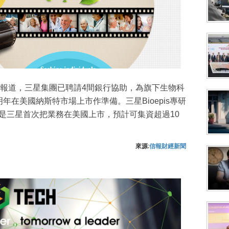
報道，三星集團已聘請4間銀行協助，為旗下生物科
劃明年在美國納斯特市場上市作準備。三星Bioepis專研
s），將是三星首次把業務在美國上市，預計可集資超過10
來源:
信報財經新聞