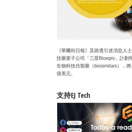
《華爾街日報》及路透引述消息人士
技藥業子公司「三星Bioepis」計
生物科技仿製藥（biosimilar
億美元。
支持EJ Tech