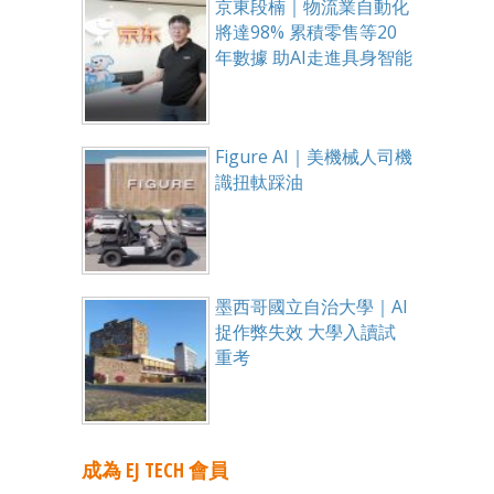
京東段楠｜物流業自動化
將達98% 累積零售等20
年數據 助AI走進具身智能
Figure AI｜美機械人司機
識扭軚踩油
墨西哥國立自治大學｜AI
捉作弊失效 大學入讀試
重考
成為 EJ TECH 會員