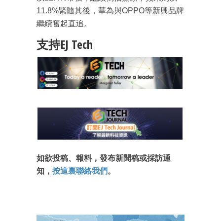
11.8%緊隨其後，華為與OPPO等新興品牌
最新資訊（附創業懶人包）
箱！
繼續奮起直追。
支持EJ Tech
如欲投稿、報料，發布新聞稿或採訪通
知，
按這裏聯絡我們
。