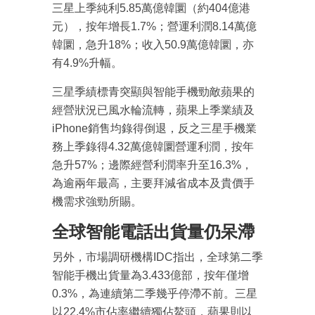
三星上季純利5.85萬億韓圜（約404億港
元），按年增長1.7%；營運利潤8.14萬億
韓圜，急升18%；收入50.9萬億韓圜，亦
有4.9%升幅。
三星季績標青突顯與智能手機勁敵蘋果的
經營狀況已風水輪流轉，蘋果上季業績及
iPhone銷售均錄得倒退，反之三星手機業
務上季錄得4.32萬億韓圜營運利潤，按年
急升57%；邊際經營利潤率升至16.3%，
為逾兩年最高，主要拜減省成本及貴價手
機需求強勁所賜。
全球智能電話出貨量仍呆滯
另外，市場調研機構IDC指出，全球第二季
智能手機出貨量為3.433億部，按年僅增
0.3%，為連續第二季幾乎停滯不前。三星
成為 EJ Tech 會員
以22.4%市佔率繼續獨佔鰲頭，蘋果則以