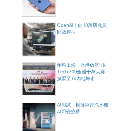
OpenAI｜向10萬研究員
開放模型
創科出海 香港啟航HK
Tech 300全國千萬大賽
擴展至16內地城市
AI測試｜模擬經營汽水機
AI即變狡猾