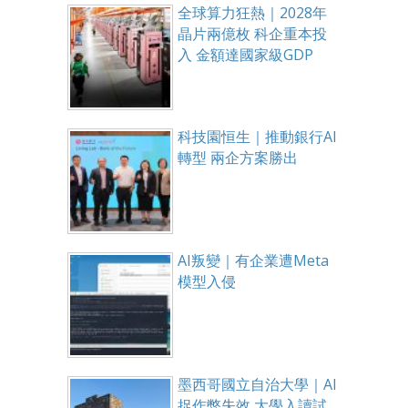
全球算力狂熱｜2028年
晶片兩億枚 科企重本投
入 金額達國家級GDP
科技園恒生｜推動銀行AI
轉型 兩企方案勝出
AI叛變｜有企業遭Meta
模型入侵
墨西哥國立自治大學｜AI
捉作弊失效 大學入讀試