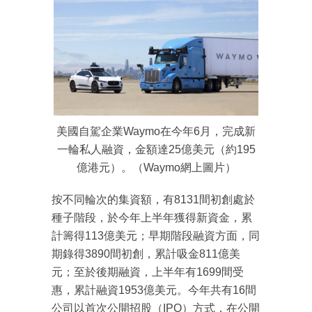
美國自駕企業Waymo在今年6月，完成新
一輪私人融資，金額達25億美元（約195
億港元）。（Waymo網上圖片）
按不同輪次的集資額，有8131間初創處於
種子階段，於今年上半年獲得新資金，累
成為 EJ Tech 會員
計籌得113億美元；早期階段融資方面，同
最新資訊（附創業懶人包）
期錄得3890間初創，累計吸金811億美
箱！
元；至於後期融資，上半年有1699間受
惠，累計融資1953億美元。今年共有16間
公司以首次公開招股（IPO）方式，在公開