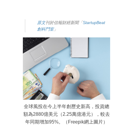
原文
刊於信報財經新聞「
StartupBeat
創科鬥室
」
全球風投在今上半年創歷史新高，投資總
額為2880億美元（2.25萬億港元），較去
年同期增加95%。（Freepik網上圖片）