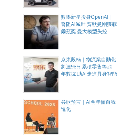
數學新星投身OpenAI｜
誓阻AI滅世 齊默曼剛獲菲
爾茲獎 憂大模型失控
京東段楠｜物流業自動化
將達98% 累積零售等20
年數據 助AI走進具身智能
谷歌預言｜AI明年懂自我
進化