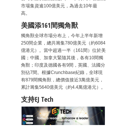
市場集資逾100億美元，為過去10年最
高。
美國添161間獨角獸
獨角獸全球市場分布上，今年上半年新增
250間企業，總共籌集780億美元（約6084
億港元）。當中超過一半（161間）位於美
國；中國、加拿大緊隨其後，各有10間獨
角獸；印度及德國各有9間，英國、法國分
別佔7間。根據Crunchbase紀錄，全球現
有879間獨角獸，總價值接近3萬億美元，
累計籌集5640億美元（約4.4萬億港元）。
支持EJ Tech