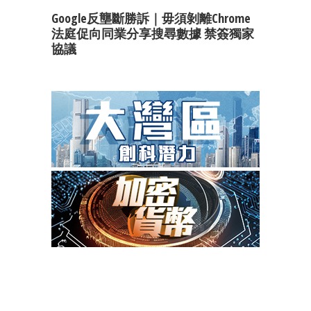
Google反壟斷勝訴｜毋須剝離Chrome
法庭促向同業分享搜尋數據 禁簽獨家
協議