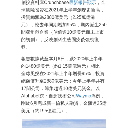
創投資料庫Crunchbase
最新報告顯示
，全
球風險投資在2021年上半年創歷史新高，
投資總額為2880億美元（2.25萬億港
元），較去年同期增加95%，期內誕生250
間獨角獸企業（估值逾10億美元而未上市
的初創），反映創科生態圈疫後強勁復
甦。
報告數據截至本月6日，跟2020年上半年
的1480億美元（約1.15萬億港元）相比，
全球風投在2021年上半年增長95%，投資
總額倍升至2880億美元；今年上半年共有
17間公司，籌集超過10億美元資金。以
Alphabet旗下自駕技術公司
Waymo
為例，
剛於6月完成新一輪私人融資，金額達25億
美元（約195億港元）。