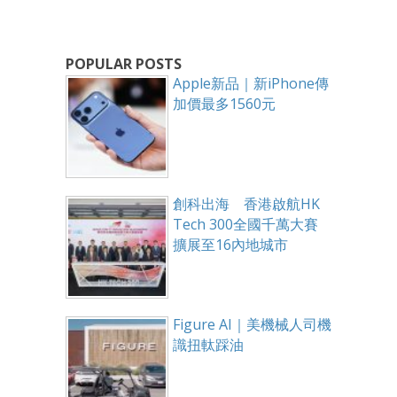
POPULAR POSTS
Apple新品｜新iPhone傳
加價最多1560元
創科出海 香港啟航HK
Tech 300全國千萬大賽
擴展至16內地城市
Figure AI｜美機械人司機
識扭軚踩油