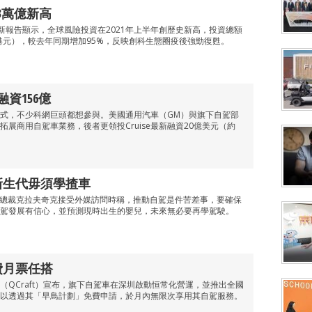
3萬億新高
se最新報告顯示，全球風險投資在2021年上半年創歷史新高，投資總額
萬億港元），較去年同期增加95%，反映創科生態圈疫後強勁復甦。
助融資156億
式，不少科網巨頭都想參與。美國通用汽車（GM）與旗下自駕部
軟拓展商用自駕車業務，後者更領投Cruise最新融資20億美元（約
 新生代毋須學揸車
mo行政總裁克拉夫奇克接受外媒訪問時稱，推動自駕是件苦差事，要確保
駕發展有信心，並預測現時出生的嬰兒，未來無必要再學駕駛。
費月票任搭
（QCraft）宣布，旗下自駕車在深圳啟動恒常化營運，並推出全國
以透過其「早鳥計劃」免費申請，於月內無限次享用其自駕服務。