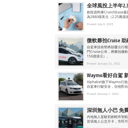
全球風投上半年2.
創投資料庫Crunchba
為2880億美元（2.25
Posted July 9, 2021
微軟夥拍Cruise 
自駕車技術勢將顛覆出行模
門Cruise公布，將夥拍微
156億港元）。
Posted January 21, 2021
Waymo看好自駕
Alphabet旗下Way
自駕車行駛安全，但他對自
Posted January 7, 2021
深圳無人小巴 免
內地無人駕駛初創輕舟智航
首張無人公交月卡，市民可