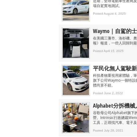
近期，全球電動車生產商及
場自駕實地測試。
Posted August 4, 2025
Waymo｜自駕的
在美國三藩市、洛杉磯、奧
報》報道，一些人回歸到最
Posted April 15, 2025
平民化無人駕駛新時
科技產物重視用家體驗，筆者
旗下公司Waymo一個特
體尚算不錯。
Posted June 2, 2022
Alphabet分拆機械人
谷歌母公司Alphabet旗下的X
營。Intrinsic行政總裁
工具，正尋找汽車、電子及
Posted July 28, 2021