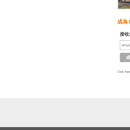
成為 E
接收
Click her