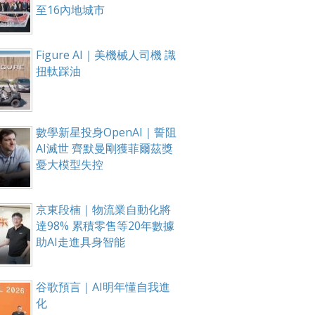
至16內地城市
Figure AI｜美機械人司機 識
扭軚踩油
數學新星投身OpenAI｜誓阻
AI滅世 齊默曼剛獲菲爾茲獎
憂大模型失控
京東段楠｜物流業自動化將
達98% 累積零售等20年數據
助AI走進具身智能
谷歌預言｜AI明年懂自我進
化