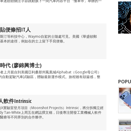
車迷紛紛關注字節跳動旗下一間汽車內容平台「懂車帝」舉辦的一
士貼便條招IT人
斯汀等科技中心，Waymo自駕的士隨處可見。美國《華盛頓郵
基本的途徑，例如在的士上留下手寫便條。
代 (廖錦興博士)
上月親自到美國亞利桑那州鳳凰城Alphabat（Google母公司）
設的自動駕駛汽車試驗區，體驗最新運作模式。旅程雖有顛簸感，整
POPU
軟件Intrinsic
實驗室登月項目（Moonshot Projects）Intrinsic，將分拆獨立經
Wendy Tan-White上周五在網誌撰文稱，日後專注開發工業機械人軟件
醫療等不同界別的合作夥伴。