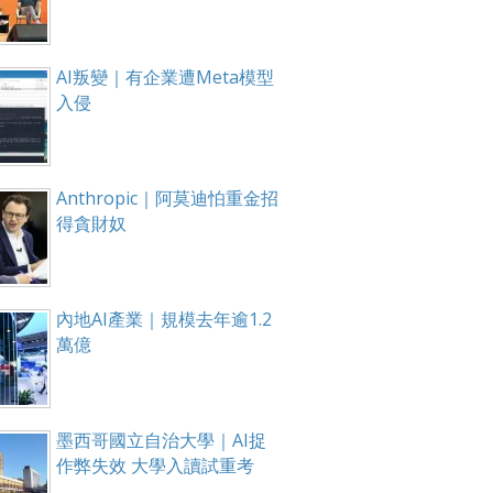
AI叛變｜有企業遭Meta模型
入侵
Anthropic｜阿莫迪怕重金招
得貪財奴
內地AI產業｜規模去年逾1.2
萬億
墨西哥國立自治大學｜AI捉
作弊失效 大學入讀試重考