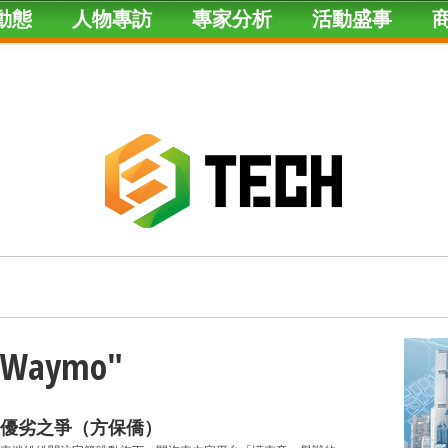
動態
人物專訪
專家分析
活動盛事
 "Waymo"
優劣之爭（方保僑）