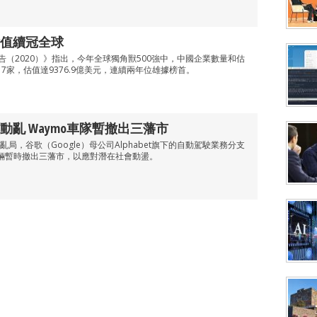
值續冠全球
告（2020）》指出，今年全球獨角獸500強中，中國企業數量和估
7家，估值達9376.9億美元，連續兩年位雄據榜首。
亂 Waymo車隊暫撤出三藩市
局，谷歌（Google）母公司Alphabet旗下的自動駕駛業務分支
車輛暫時撤出三藩市，以應對潛在社會動盪。