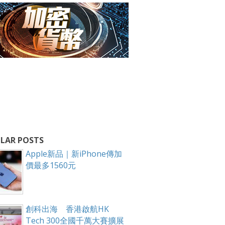
LAR POSTS
Apple新品｜新iPhone傳加
價最多1560元
創科出海 香港啟航HK
Tech 300全國千萬大賽擴展