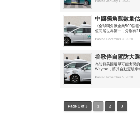
Posted January 1, 2021
中國獨角獸數量估
《全球獨角獸企業500強報
值同居世界第一，分別有21
Posted December 3, 2020
谷歌停自駕防大選動
為防範美國選舉可能出現的亂
Waymo，將其自動駕駛
Posted November 5, 2020
Page 1 of 3
1
2
3