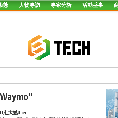
動態
人物專訪
專家分析
活動盛事
 "Waymo"
ft壯大撼Uber