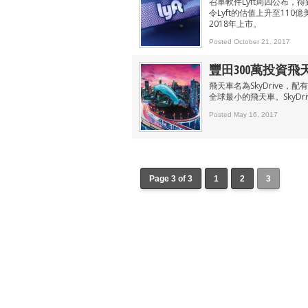
召車軟件Lyft周四公布，得
令Lyft的估值上升至11
2018年上市。
Posted October 21, 2017
豐田300萬投資飛天
飛天車名為SkyDrive，
全球最小的飛天車。SkyD
Posted May 16, 2017
Page 3 of 3
1
2
3