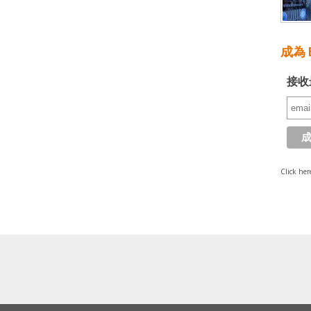
成為 E
接收
Click her