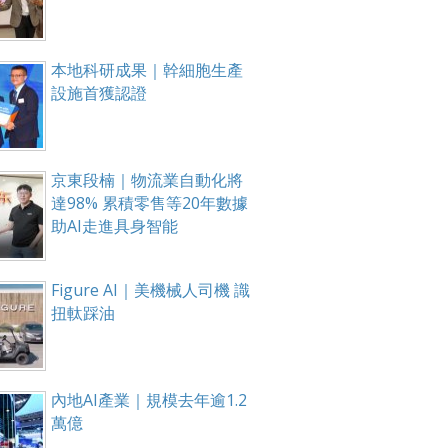
本地科研成果｜幹細胞生產
設施首獲認證
京東段楠｜物流業自動化將
達98% 累積零售等20年數據
助AI走進具身智能
Figure AI｜美機械人司機 識
扭軚踩油
內地AI產業｜規模去年逾1.2
萬億