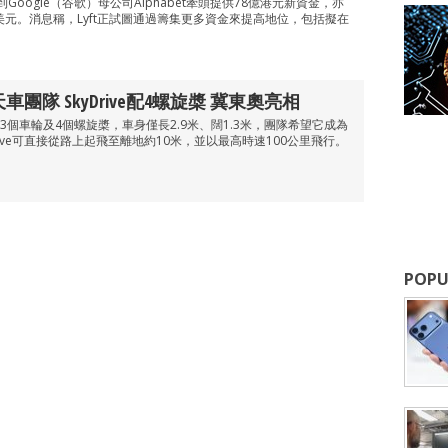
到Google（谷歌）母公司Alphabet牽頭提供78億港元新資金，亦
0億美元。消息稱，Lyft正試圖通過籌集更多資金來提高地位，包括擬在
車團隊 SkyDrive配4螺旋槳 冀東奧亮相
配有3個車輪及4個螺旋槳，車身僅長2.9米、闊1.3米，團隊希望它成為
rive可直接從路上起飛至離地約10米，並以最高時速100公里飛行。
POPU