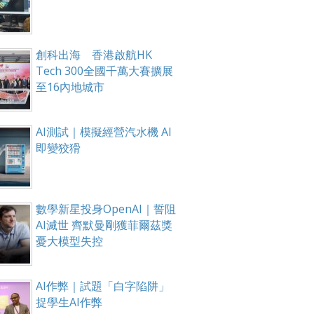
創科出海 香港啟航HK
Tech 300全國千萬大賽擴展
至16內地城市
AI測試｜模擬經營汽水機 AI
即變狡猾
數學新星投身OpenAI｜誓阻
AI滅世 齊默曼剛獲菲爾茲獎
憂大模型失控
AI作弊｜試題「白字陷阱」
捉學生AI作弊