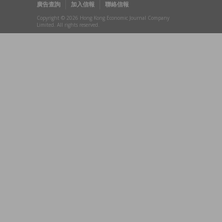
廣告查詢
加入信報
聯絡信報
Copyright © 2026 Hong Kong Economic Journal Company
Limited. All rights reserved.