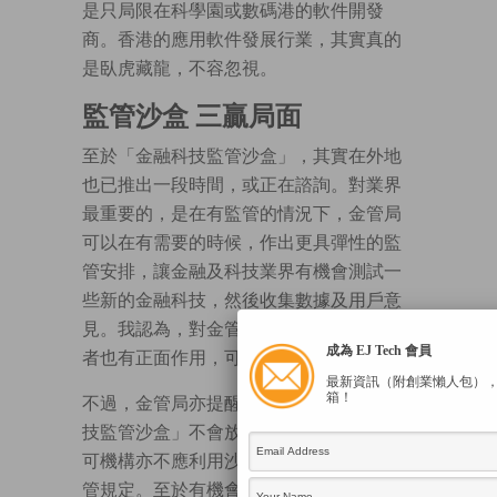
是只局限在科學園或數碼港的軟件開發
商。香港的應用軟件發展行業，其實真的
是臥虎藏龍，不容忽視。
監管沙盒 三贏局面
至於「金融科技監管沙盒」，其實在外地
也已推出一段時間，或正在諮詢。對業界
最重要的，是在有監管的情況下，金管局
可以在有需要的時候，作出更具彈性的監
管安排，讓金融及科技業界有機會測試一
些新的金融科技，然後收集數據及用戶意
見。我認為，對金管局、金融機構及投資
成為 EJ Tech 會員
者也有正面作用，可說是三贏局面。
最新資訊（附創業懶人包）
箱！
不過，金管局亦提醒相關機構，「金融科
技監管沙盒」不會放寬所有監管規定，認
可機構亦不應利用沙盒規避原本適用的監
管規定。至於有機會參與沙盒的投資者，