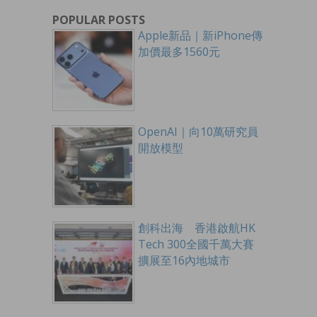
POPULAR POSTS
Apple新品｜新iPhone傳
加價最多1560元
OpenAI｜向10萬研究員
開放模型
創科出海 香港啟航HK
Tech 300全國千萬大賽
擴展至16內地城市