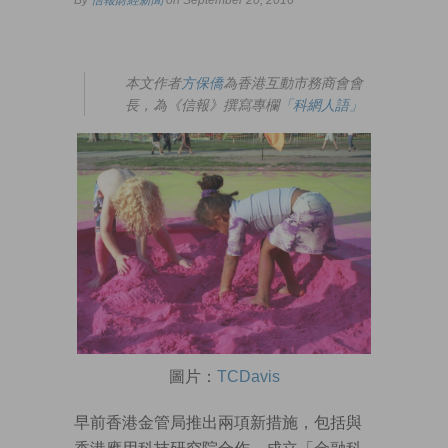
By
信報財經新聞
on September 20, 2016
本文作者
方保僑
為香港互動市務商會會
長，為《信報》撰寫專欄
「科網人語」
圖片：
TCDavis
早前香港金管局推出兩項新措施，包括與