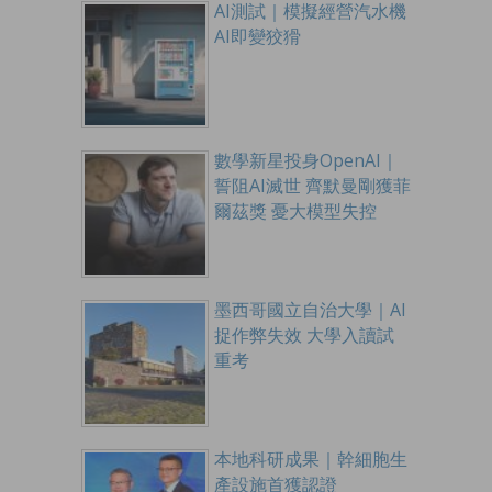
AI測試｜模擬經營汽水機
AI即變狡猾
數學新星投身OpenAI｜
誓阻AI滅世 齊默曼剛獲菲
爾茲獎 憂大模型失控
墨西哥國立自治大學｜AI
捉作弊失效 大學入讀試
重考
本地科研成果｜幹細胞生
產設施首獲認證