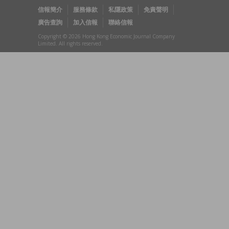
信報簡介
服務條款
私隱政策
免責聲明
廣告查詢
加入信報
聯絡信報
Copyright © 2026 Hong Kong Economic Journal Company
Limited. All rights reserved.