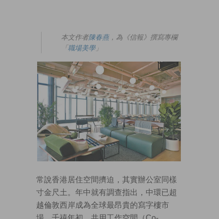
本文作者
陳春燕
，為《信報》撰寫專欄
「
職場美學
」
常說香港居住空間擠迫，其實辦公室同樣
寸金尺土。年中就有調查指出，中環已超
越倫敦西岸成為全球最昂貴的寫字樓市
場。千禧年初，共用工作空間（Co-