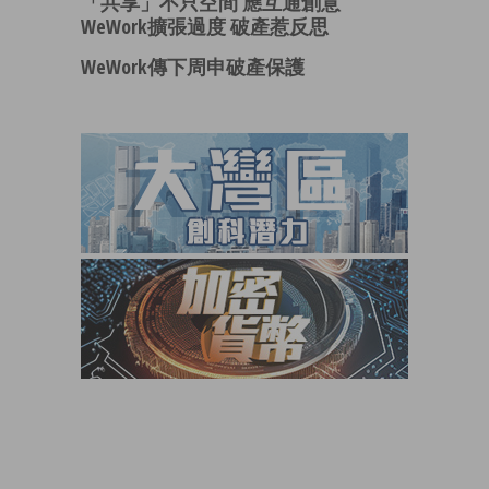
「共享」不只空間 應互通創意
WeWork擴張過度 破產惹反思
WeWork傳下周申破產保護