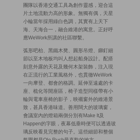
團隊以香港交通工具為創作靈感，迎合這
片土地流動力高的形象。無獨有偶，天星
小輪當年採用綠白色調，其實有上天下
海、天海合一，融合維港的寓意。正好呼
應WeWork所講的社區聯繫。
弧形吧枱、黑鐵木凳、圓形吊燈、鉚釘細
節以至木地板均叫人想起船身設計。配搭
刻意外露的天花及幾何木架裝飾，注入現
在正流行的工業風格外，也貫徹WeWork
一向摩登、都會的格調。延伸至遠處的卡
座、梳化等閒座區，椅子造型同樣帶有小
輪與電車座椅的影子，映襯窗外的維港景
致，甚具香港味道。善用闊大的玻璃窗，
會議室內的燈箱兩側分別有Make It及
Happen的字眼，夜幕低垂時便可以透過玻
璃反映看見完整的句子。這些細節和整個
氛圍都是Ole Ruch最喜歡的地方。