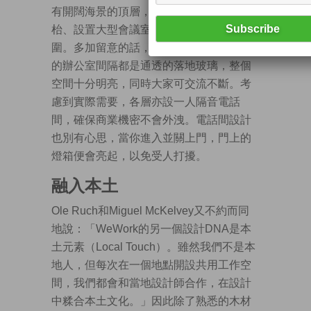
有開闊海景的頂層，又在窗旁擺放乒乓波
枱、設置大型會議室，營造悠閒寫意的氛
圍。多加留意的話，你還會發覺所有樓層
的辦公室間隔都是通透的落地玻璃，整個
空間十分明亮，同時大家可交流不斷。考
慮到實際需要，各層亦設一人隔音電話
間，確保商業機密不會外洩。電話間設計
也別有心思，當你進入並關上門，門上的
燈箱便會亮起，以免受人打擾。
融入本土
Ole Ruch和Miguel McKelvey又不約而同
地說：「WeWork的另一個設計DNA是本
土元素（Local Touch）。雖然我們不是本
地人，但每次在一個地點開設共用工作空
間，我們都會和當地設計師合作，在設計
中糅合本土文化。」因此除了熟悉的木材