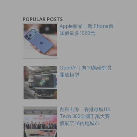
POPULAR POSTS
Apple新品｜新iPhone傳
加價最多1560元
OpenAI｜向10萬研究員
開放模型
創科出海 香港啟航HK
Tech 300全國千萬大賽
擴展至16內地城市