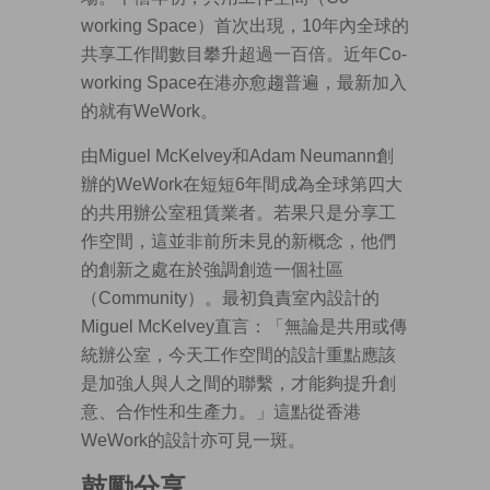
working Space）首次出現，10年內全球的
共享工作間數目攀升超過一百倍。近年Co-
working Space在港亦愈趨普遍，最新加入
的就有WeWork。
由Miguel McKelvey和Adam Neumann創
辦的WeWork在短短6年間成為全球第四大
的共用辦公室租賃業者。若果只是分享工
作空間，這並非前所未見的新概念，他們
的創新之處在於強調創造一個社區
（Community）。最初負責室內設計的
Miguel McKelvey直言：「無論是共用或傳
統辦公室，今天工作空間的設計重點應該
是加強人與人之間的聯繫，才能夠提升創
意、合作性和生產力。」這點從香港
WeWork的設計亦可見一斑。
鼓勵分享