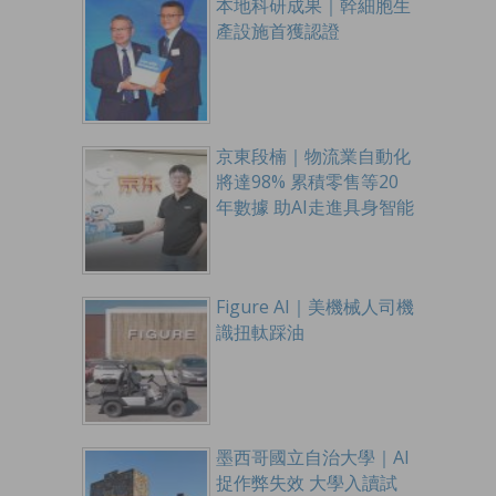
本地科研成果｜幹細胞生
產設施首獲認證
京東段楠｜物流業自動化
將達98% 累積零售等20
年數據 助AI走進具身智能
Figure AI｜美機械人司機
識扭軚踩油
墨西哥國立自治大學｜AI
捉作弊失效 大學入讀試