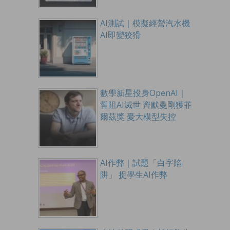
AI測試｜模擬經營汽水機
AI即變狡猾
數學新星投身OpenAI｜
誓阻AI滅世 齊默曼剛獲菲
爾茲獎 憂大模型失控
AI作弊｜試題「白字陷
阱」 捉學生AI作弊