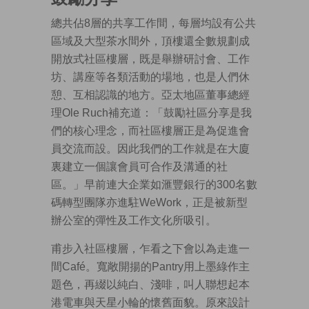
總共佔8層的共享工作間，每層均設有公共
區域及大型茶水間外，頂樓還全數規劃成
開放式社區樓層，既是舉辦研討會、工作
坊、講座等各類活動的場地，也是人們休
憩、互相認識的地方。亞太地區董事總經
理Ole Ruch補充道：「鼓勵社區分享是我
們的核心理念，而社區樓層正是為促進會
員交流而設。因此我們的工作就是在大廈
裏建立一個讓會員可合作及溝通的社
區。」早前連大企業如滙豐銀行的300名數
碼轉型團隊亦進駐WeWork，正是被新型
辦公室的彈性及工作文化所吸引。
甫步入社區樓層，乍看之下會以為走進一
間Café。寬敞開揚的Pantry用上墨綠作主
題色，再綴以純白、淺啡，叫人聯想起本
港電車與天星小輪的懷舊面貌。原來設計