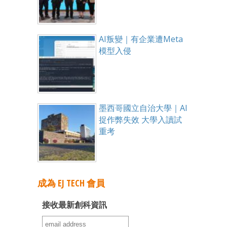
AI叛變｜有企業遭Meta
模型入侵
墨西哥國立自治大學｜AI
捉作弊失效 大學入讀試
重考
成為 EJ TECH 會員
接收最新創科資訊