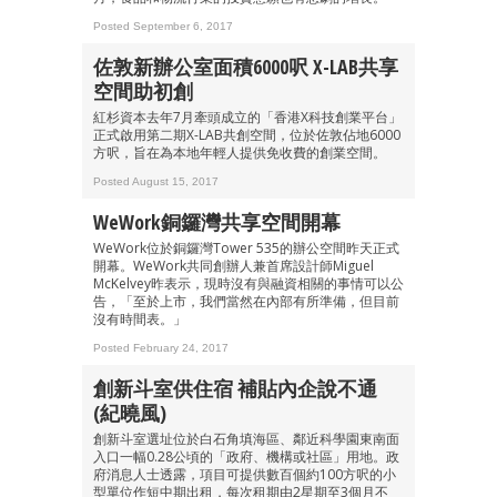
Posted September 6, 2017
佐敦新辦公室面積6000呎 X-LAB共享
空間助初創
紅杉資本去年7月牽頭成立的「香港X科技創業平台」
正式啟用第二期X-LAB共創空間，位於佐敦佔地6000
方呎，旨在為本地年輕人提供免收費的創業空間。
Posted August 15, 2017
WeWork銅鑼灣共享空間開幕
WeWork位於銅鑼灣Tower 535的辦公空間昨天正式
開幕。WeWork共同創辦人兼首席設計師Miguel
McKelvey昨表示，現時沒有與融資相關的事情可以公
告，「至於上市，我們當然在內部有所準備，但目前
沒有時間表。」
Posted February 24, 2017
創新斗室供住宿 補貼內企說不通
(紀曉風)
創新斗室選址位於白石角填海區、鄰近科學園東南面
入口一幅0.28公頃的「政府、機構或社區」用地。政
成為 EJ Tech 會員
府消息人士透露，項目可提供數百個約100方呎的小
型單位作短中期出租，每次租期由2星期至3個月不
最新資訊（附創業懶人包）