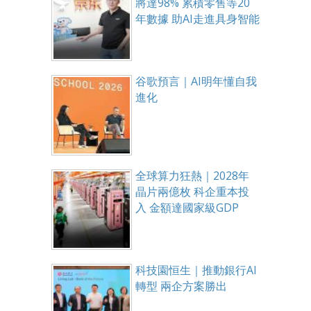
將達98% 累積零售等20
年數據 助AI走進具身智能
谷歌預言｜AI明年懂自我
進化
全球算力狂熱｜2028年
晶片兩億枚 科企重本投
入 金額達國家級GDP
科技園恒生｜推動銀行AI
轉型 兩企方案勝出