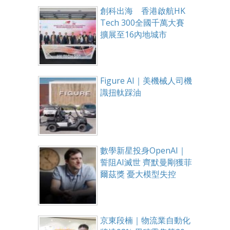
創科出海 香港啟航HK
Tech 300全國千萬大賽
擴展至16內地城市
Figure AI｜美機械人司機
識扭軚踩油
數學新星投身OpenAI｜
誓阻AI滅世 齊默曼剛獲菲
爾茲獎 憂大模型失控
京東段楠｜物流業自動化