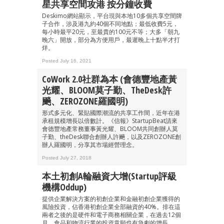
星共享空間攻港 按分鐘收費
Deskimo網站顯示，平台現與本地10多個共享空間牌
子合作，涉及港九約40個不同地點；最低收費5元，
每小時最平20元，至最貴的100元不等；大多「朝九
晚六」開放，部分為方便用戶，最遲晚上十點半才打
烊。
Posted July 16, 2021
CoWork 2.0社群為本 (會德豐地產黃
光耀、BLOOM莫子勤、theDesk許
飈、ZEROZONE羅國明)
形式多元化、緊貼國際潮流的共享工作間，近年在港
承租規模增長以倍數計。《信報》StartupBeat請來
會德豐地產常務董事黃光耀、BLOOM共同創辦人莫
子勤、theDesk聯合創辦人許飈，以及ZEROZONE創
辦人羅國明，分享其市場經營理念。
Posted July 27, 2018
本土初創A輪融資大增(Startup評級
機構Oddup)
提供企業解決方案的初創企業和金融初創企業獲得的
風險投資，佔香港初創企業全部融資的40%。排在這
兩者之後的是硬件和電子商務相關企業，在過去12個
月，食品和物流行業的投資意願也有急劇的增長。