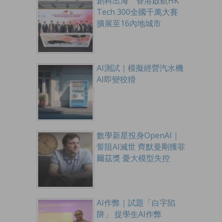
創科出海 香港啟航HK
Tech 300全國千萬大賽
擴展至16內地城市
AI測試｜模擬經營汽水機
AI即變狡猾
數學新星投身OpenAI｜
誓阻AI滅世 齊默曼剛獲菲
爾茲獎 憂大模型失控
AI作弊｜試題「白字陷
阱」 捉學生AI作弊