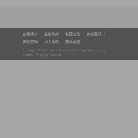
信報簡介
服務條款
私隱政策
免責聲明
廣告查詢
加入信報
聯絡信報
Copyright © 2026 Hong Kong Economic Journal Company
Limited. All rights reserved.