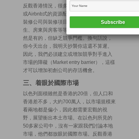
反觀香港情況，很多的商業理念都是Uber
或Airbnb式的資源配對App，如人與工作、
裝修公司與裝修項目、補習老師與補習學
生、房東與房客等等。當中成功的例子當
然是有的，但缺乏競爭門檻。換句話說，
你今天出台，我明天抄襲你這還不算遲。
因此，我們必須建立或增加競爭對手進入
市場的障礙（Market entry barrier），這樣
才可以增加初創公司的存活機會。
三、着眼於國際市場
以色列面積雖然是香港的20倍，但人口和
香港差不多，大約700萬人，以市場規模來
看兩地都是偏小，因此都需要宏觀的視
野，展望衝出本土市場。在以色列所見的
50多家公司中，沒有一家跟我們討論本地
市場，他們都放眼於國際市場。反觀香港