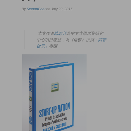
By
StartupBeat
on July 23, 2015
本文作者
陳志邦
為中文大學創業研究
中心項目總監，為《信報》撰寫
「商管
啟示」
專欄