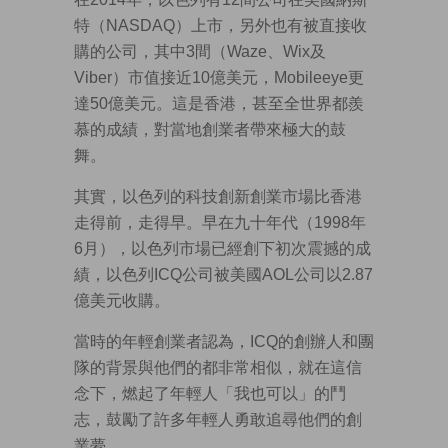
特（NASDAQ）上市，另外也有被直接收
購的公司，其中3間（Waze、Wix及
Viber）市值接近10億美元，Mobileeye更
達50億美元。這是香港，甚至全世界都羨
慕的成績，對當地創業者帶來極大的鼓
舞。
其實，以色列的科技創新創業市場比香港
走得前，走得早。早在九十年代（1998年
6月），以色列市場已經創下初次震撼的成
績，以色列ICQ公司被美國AOL公司以2.87
億美元收購。
當時的年輕創業者認為，ICQ的創辦人和團
隊的背景與他們的都非常相似，就在這信
念下，燃起了年輕人「我也可以」的鬥
志，鼓勵了許多年輕人勇敢追尋他們的創
業夢。