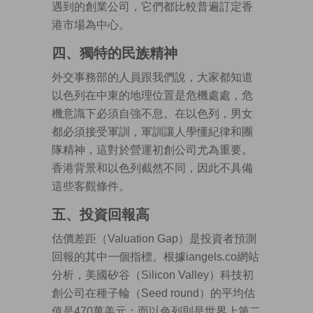
遇到的創業公司，它們都比較普遍訂定香
港市場為中心。
四、獨特的民族精神
外交事務部的人員跟我們說，大家都知道
以色列在中東的地理位置是危機處處，危
機意識下必須自強不息。在以色列，男女
都必須接受軍訓，軍訓讓人學懂紀律和團
隊精神，這對於營運初創公司尤為重要。
香港背景和以色列截然不同，因此不具備
這些客觀條件。
五、投資回報高
估價差距（Valuation Gap）是投資者預測
回報的其中一個指標。根據iangels.co網站
分析，美國矽谷（Silicon Valley）科技初
創公司在種子輪（Seed round）的平均估
值是470萬美元；而以色列則是世界上第二