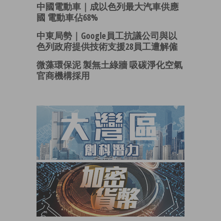
中國電動車｜成以色列最大汽車供應
國 電動車佔68%
中東局勢｜Google員工抗議公司與以
色列政府提供技術支援28員工遭解僱
微藻環保泥 製無土綠牆 吸碳淨化空氣
官商機構採用