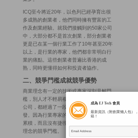
ICQ至今將近20年，以色列已經孕育出很
多成熟的創業者，他們同時擁有豐富的工
作及創業經驗。就我們接觸到的50家公司
中，大部分都不是首次創業，部分創業者
更是已在某一個行業工作了10年甚至20年
以上，是行業的專家，他們都非常明白行
業的痛點。這些創業者普遍比香港的成
熟，同時更懂得如何和投資者協作。
二、競爭門檻成就競爭優勢
商業理念有一定的技術或專家深刻見解門
檻，別人才不輕易複製。在以色列看到的
成為 EJ Tech 會員
公司，都經過了一段時間的技術研究及開
最新資訊（附創業懶人包）
發。因為行業專家的經驗需要時間浸淫和
箱！
累積，而且沒有捷徑，這大大提高了商業
理念的競爭門檻。