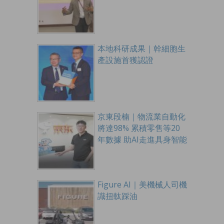
本地科研成果｜幹細胞生
產設施首獲認證
京東段楠｜物流業自動化
將達98% 累積零售等20
年數據 助AI走進具身智能
Figure AI｜美機械人司機
識扭軚踩油