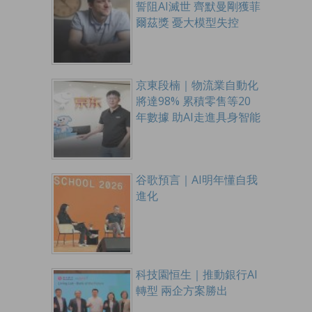
誓阻AI滅世 齊默曼剛獲菲
爾茲獎 憂大模型失控
京東段楠｜物流業自動化
將達98% 累積零售等20
年數據 助AI走進具身智能
谷歌預言｜AI明年懂自我
進化
科技園恒生｜推動銀行AI
轉型 兩企方案勝出