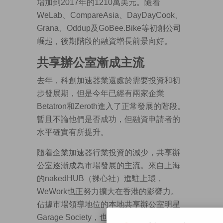
增加到2017年的1210萬美元。隨着
WeLab、CompareAsia、DayDayCook、
Grana、Oddup及GoBee.Bike等初創公司
崛起，後期階段的融資增長前景向好。
共享辦公室漸成主流
去年，科創加速器業還處於需要投資和初
步發展期，但是今年已經有兩家企業
Betatron和Zeroth進入了正常發展的階段。
暫且不論他們是否成功，但融資申請者的
水平確實有所提升。
隨着企業加速器行業投資的減少，共享辦
公室逐漸成為市場發展的主流。來自上海
的nakedHUB（裸心社）進駐上環，
WeWork也正努力擴大在香港的影響力。
佔據市場領導地位的本地共享辦公室明星
Garage Society，也已擴張至亞洲其他市