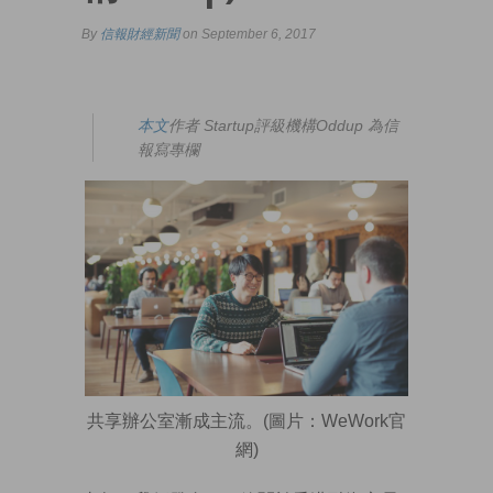
By
信報財經新聞
on September 6, 2017
本文
作者 Startup評級機構Oddup 為信
報寫專欄
共享辦公室漸成主流。(圖片：WeWork官
網)