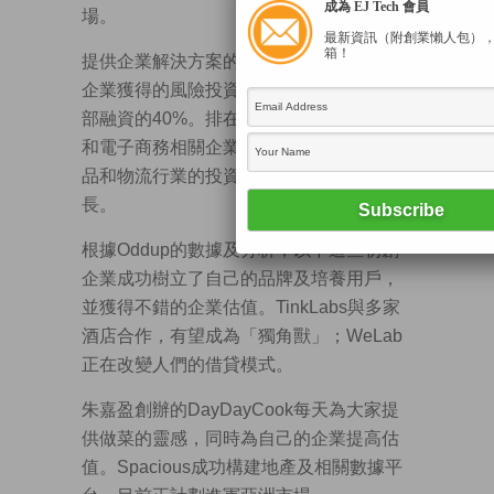
成為 EJ Tech 會員
場。
最新資訊（附創業懶人包）
箱！
提供企業解決方案的初創企業和金融初創
企業獲得的風險投資，佔香港初創企業全
部融資的40%。排在這兩者之後的是硬件
和電子商務相關企業，在過去12個月，食
品和物流行業的投資意願也有急劇的增
長。
根據Oddup的數據及分析，以下這些初創
企業成功樹立了自己的品牌及培養用戶，
並獲得不錯的企業估值。TinkLabs與多家
酒店合作，有望成為「獨角獸」；WeLab
正在改變人們的借貸模式。
朱嘉盈創辦的DayDayCook每天為大家提
供做菜的靈感，同時為自己的企業提高估
值。Spacious成功構建地產及相關數據平