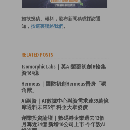
如欲投稿、報料，發布新聞稿或採訪通
知，
按這裏聯絡我們
。
RELATED POSTS
Isomorphic Labs｜英AI製藥初創 B輪集
資164億
Hermeus｜國防初創Hermeus晉身「獨
角獸」
AI融資｜AI數據中心融資需求達39萬億
摩通料未來5年 科企大舉發債
創業投資論壇｜數碼港企業過去12個
月籌近34億 新增10公司上市 今年設AI