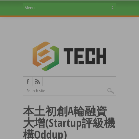
本土初創A輪融資
大增(Startup評級機
構Oddup)