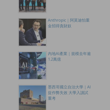
Anthropic｜阿莫迪怕重
金招得貪財奴
內地AI產業｜規模去年逾
1.2萬億
墨西哥國立自治大學｜AI
捉作弊失效 大學入讀試
重考