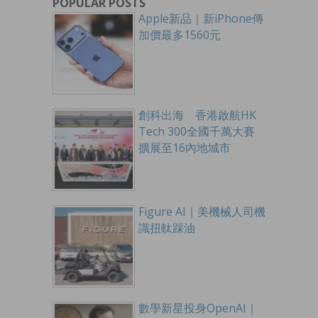
POPULAR POSTS
Apple新品｜新iPhone傳
加價最多1560元
創科出海 香港啟航HK
Tech 300全國千萬大賽
擴展至16內地城市
Figure AI｜美機械人司機
識扭軚踩油
數學新星投身OpenAI｜