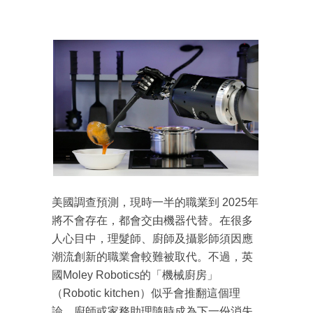
美國調查預測，現時一半的職業到 2025年
將不會存在，都會交由機器代替。在很多
人心目
中，理髮師、廚師及攝影師須因應
潮流創新的職業會較難被
取代。不過，英
國Moley Robotics的「機械廚房」
（Robotic kitchen）似乎會推翻這個理
論，廚師或家務助理隨
時成為下一份消失