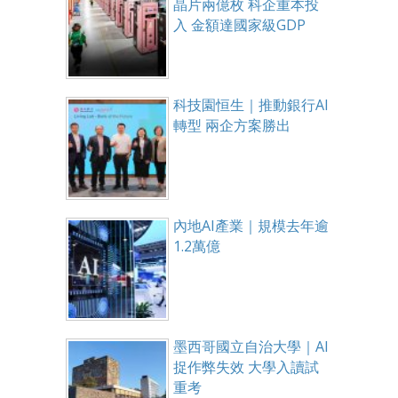
晶片兩億枚 科企重本投
入 金額達國家級GDP
科技園恒生｜推動銀行AI
轉型 兩企方案勝出
內地AI產業｜規模去年逾
1.2萬億
墨西哥國立自治大學｜AI
捉作弊失效 大學入讀試
重考