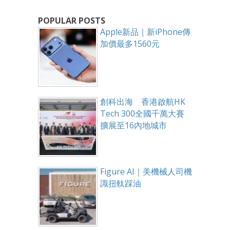
POPULAR POSTS
Apple新品｜新iPhone傳
加價最多1560元
創科出海 香港啟航HK
Tech 300全國千萬大賽
擴展至16內地城市
Figure AI｜美機械人司機
識扭軚踩油