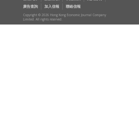
廣告查詢
加入信報
聯絡信報
Copyright © 2026 Hong Kong Economic Journal Company
Limited. All rights reserved.