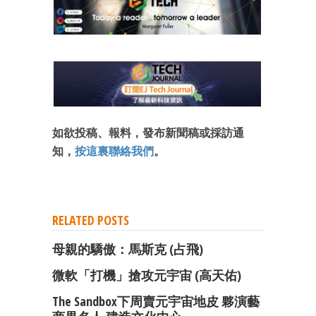
如欲投稿、報料，發布新聞稿或採訪通
知，
按這裏聯絡我們
。
RELATED POSTS
母親的驕傲：馬斯克 (占飛)
微軟「打機」搶攻元宇宙 (高天佑)
The Sandbox下周賣元宇宙地皮 夥演藝