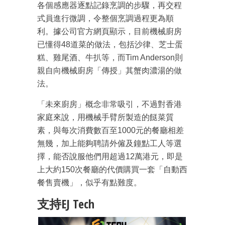
各個感應器逐點記錄烹調的步驟，再
交程
式員進行微調，令整個烹調過程更為順
利。據公司官方
網頁顯示，目前機械廚房
已懂得48道菜的做法，包括沙律
、芝士蛋
糕、雞尾酒、牛扒等，而Tim Anderson則
親自向機械廚房「傳授」其蟹肉濃湯的
做
法。
成為 EJ Tech 會員
最新資訊（附創業懶人包）
「未來廚房」概念非常吸引，不過對香港
箱！
家庭來說，用機械
手臂所製造的餸菜質
素，與每次消費數百至1000元的餐
廳相差
無幾，加上能夠聘請外僱及鐘點工人等選
擇，能否說
服他們用超過12萬港元，即是
上大約150次餐廳的代價
購買一套「自動西
餐售賣機」，似乎有點難度。
支持EJ Tech