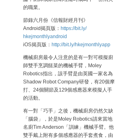
的職業。
節錄六月份《信報財經月刊》
Android揭頁版：
https://bit.ly/
hkejmonthlyandroid
iOS揭頁版：
http://bit.ly/
hkejmonthlyapp
機械廚房最令人注意的是有一對可模擬廚
師雙手烹調餸菜的
機械手臂，Moley
Robotics指出，該手臂是由英國一家名為
Shad
ow Robot Company研發，有20個摩
打、24個關節及129
個感應器來模擬人手
的活動。
有一對「巧手」之後，機械廚房仍然欠缺
「腦袋」，於是M
oley Robotics請來當地
名廚Tim Anderson「訓練」機械手臂。他
雙手戴上附有多個
感應器的手套煮食，由