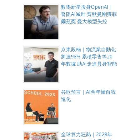
數學新星投身OpenAI｜
誓阻AI滅世 齊默曼剛獲菲
爾茲獎 憂大模型失控
京東段楠｜物流業自動化
將達98% 累積零售等20
年數據 助AI走進具身智能
谷歌預言｜AI明年懂自我
進化
全球算力狂熱｜2028年