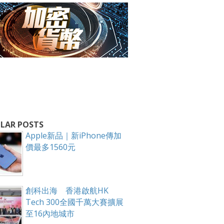
箱！
LAR POSTS
Apple新品｜新iPhone傳加
價最多1560元
創科出海 香港啟航HK
Tech 300全國千萬大賽擴展
至16內地城市