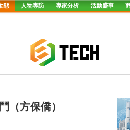
動態
人物專訪
專家分析
活動盛事
鬥（方保僑）