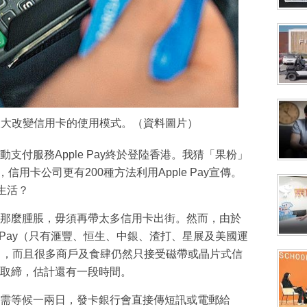
大大改變信用卡的使用模式。（資料圖片）
支付服務Apple Pay終於登陸香港。我猜「果粉」
y，信用卡公司更有200種方法利用Apple Pay宣傳。
的生活？
那麼腫脹，毋須再帶太多信用卡出街。然而，由於
e Pay（只有滙豐、恒生、中銀、渣打、星展及美國運
Go），而且很多商戶及食肆仍然只接受磁帶或晶片式信
取締，估計還有一段時間。
需等候一兩日，發卡銀行會直接傳短訊或電郵給