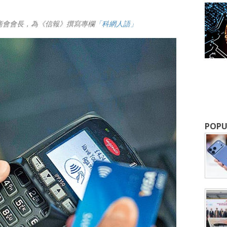
商會會長，為《信報》撰寫專欄
「科網人語」
成為 EJ Tech 會員
最新資訊（附創業懶人包），直達郵
POPU