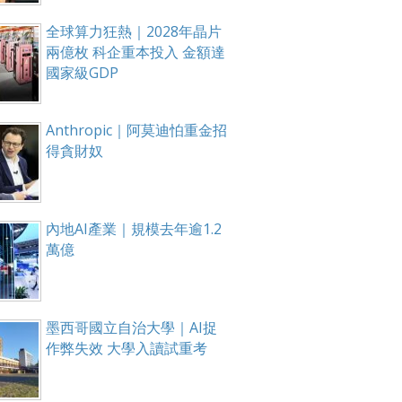
全球算力狂熱｜2028年晶片
兩億枚 科企重本投入 金額達
國家級GDP
Anthropic｜阿莫迪怕重金招
得貪財奴
內地AI產業｜規模去年逾1.2
萬億
墨西哥國立自治大學｜AI捉
作弊失效 大學入讀試重考