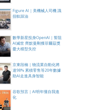
Figure AI｜美機械人司機 識
扭軚踩油
數學新星投身OpenAI｜誓阻
AI滅世 齊默曼剛獲菲爾茲獎
憂大模型失控
京東段楠｜物流業自動化將
達98% 累積零售等20年數據
助AI走進具身智能
谷歌預言｜AI明年懂自我進
化