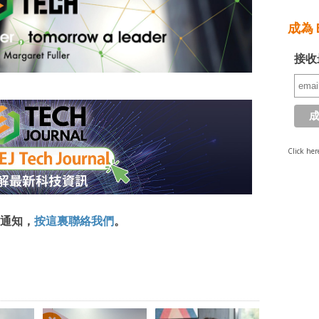
成為 E
接收
Click her
通知，
按這裏聯絡我們
。