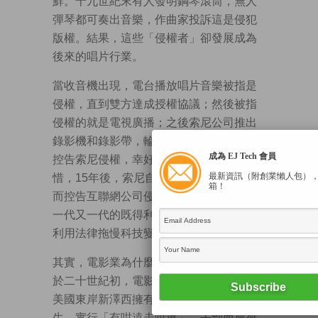
鮮。十九世紀末有人發明鋼琴滾筒，無人
彈琴都可奏出音樂，作曲家投訴這是侵犯
版權。結果，這些「侵權者」卻發展成為
後來的唱片行業。
當收音機出現，電台播放唱片音樂被指是
侵權，直到雙方達成授權協議；然後被指
侵權的就是電視廣播；之後索尼公司推出
錄影機和錄影帶，輪到電視台和電影公司
成為 EJ Tech 會員
控告索尼侵權，幸好版權方敗訴了。可
最新資訊（附創業懶人包）
惜，15年後，索尼自己都拍電影了，卻反
箱！
而控告互聯網公司侵權分發音樂和視像。
一代又一代的既得利益者，總是最快懂得
利用法律拖慢科技變革。
其實，電影業為什麼會落戶荷里活？原來
於二十世紀初，電影製作人為了逃避身處
美國東岸新澤西擁有電影技術專利的愛迪
生，實行「有咁遠走咁遠」，去到西岸荷