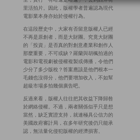
里活拍片。因此，版權學者普遍認為現代
電影業本身亦始於侵權行為。
在這段歷史中，大家有否留意版權人已經
不再是原創者，而是大財團。究竟大財團
的「投資」是否真的對創意產業和創作人
那麼重要，不可或缺？羅蘭與胡楓拍過的
電影和電視劇被侵權複製或傳播，令他們
少分了多少版稅？答案應該是他們根本一
毛錢也沒得分，他們要增加收入，不如幫
超級市場多拍幾個廣告吧。
反過來看，版權人往往把其收益下降歸咎
於網絡侵權。不過，兩者關係似乎只是想
當然，缺乏實證支持，就連極具公信力的
美國政府審計局，在多年研究後仍只能承
認，無法量化侵犯版權的經濟損害。