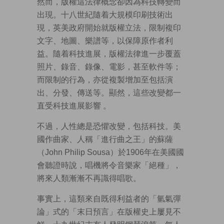
然而，版權這法律概念卻因為科技轉變而
出現。十八世紀隨着大規模印刷技術出
現，英美政府開始就版權立法，限制複印
文字、地圖、樂譜等，以保障原作者利
益。隨着科技進展，版權法律進一步覆蓋
照片、錄音、錄像、電影，甚至軟件等；
而限制的行為，亦從複製增加至包括演
出、分發、傳送等。顯然，這些改變都一
直受科技進展影響 。
不過，人性總是恐懼改變，包括科技。美
國作曲家、人稱「進行曲之王」的蘇薩
（John Philip Sousa）於1906年在美國國
會聽證時說，唱機將令音樂家「絕種」，
將來人類漸漸不再識得唱歌。
事實上，這類來自既得利益者的「氫氣彈
論」式的「末日預言」在版權史上屢見不