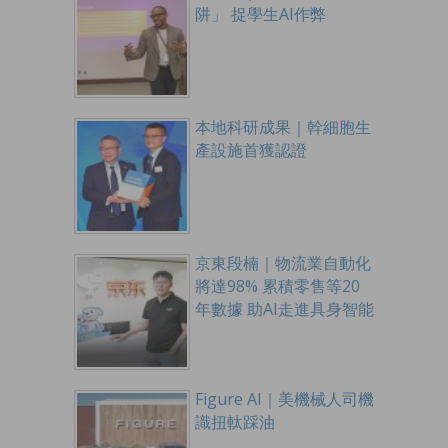
阱」 捉學生AI作弊
本地科研成果｜幹細胞生
產設施首獲認證
京東段楠｜物流業自動化
將達98% 累積零售等20
年數據 助AI走進具身智能
Figure AI｜美機械人司機
識扭軚踩油