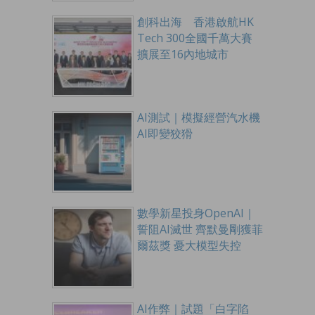
創科出海 香港啟航HK
Tech 300全國千萬大賽
擴展至16內地城市
AI測試｜模擬經營汽水機
AI即變狡猾
數學新星投身OpenAI｜
誓阻AI滅世 齊默曼剛獲菲
爾茲獎 憂大模型失控
AI作弊｜試題「白字陷