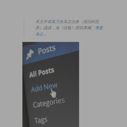
本文作者
莫乃光
為立法會（資訊科技
界）議員，為《信報》撰寫專欄
「專業
為公」