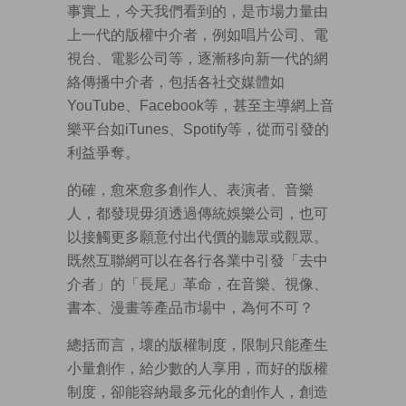
事實上，今天我們看到的，是市場力量由
上一代的版權中介者，例如唱片公司、電
視台、電影公司等，逐漸移向新一代的網
絡傳播中介者，包括各社交媒體如
YouTube、Facebook等，甚至主導網上音
樂平台如iTunes、Spotify等，從而引發的
利益爭奪。
的確，愈來愈多創作人、表演者、音樂
人，都發現毋須透過傳統娛樂公司，也可
以接觸更多願意付出代價的聽眾或觀眾。
既然互聯網可以在各行各業中引發「去中
介者」的「長尾」革命，在音樂、視像、
書本、漫畫等產品市場中，為何不可？
總括而言，壞的版權制度，限制只能產生
小量創作，給少數的人享用，而好的版權
制度，卻能容納最多元化的創作人，創造