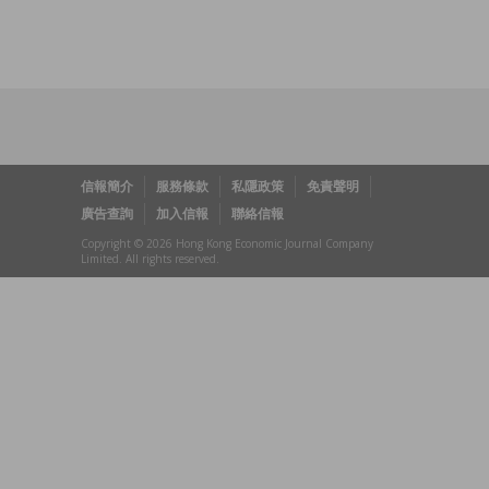
信報簡介
服務條款
私隱政策
免責聲明
廣告查詢
加入信報
聯絡信報
Copyright © 2026 Hong Kong Economic Journal Company
Limited. All rights reserved.