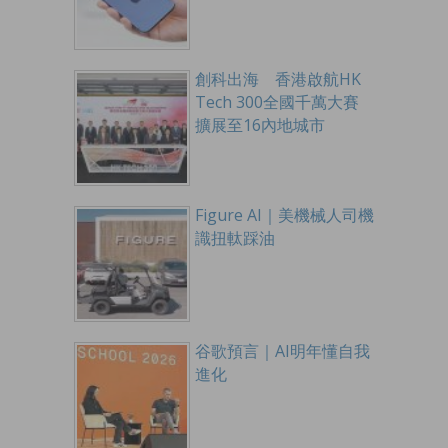
創科出海 香港啟航HK
Tech 300全國千萬大賽
擴展至16內地城市
Figure AI｜美機械人司機
識扭軚踩油
谷歌預言｜AI明年懂自我
進化