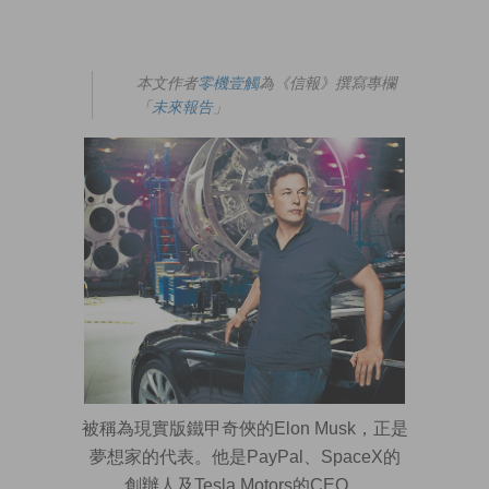
本文作者
零機壹觸
為《信報》撰寫專欄
「
未來
報告
」
被稱為現實版鐵甲奇俠的Elon Musk，正是
夢想家的代表。他是PayPal、SpaceX的
創辦人及Tesla Motors的CEO。