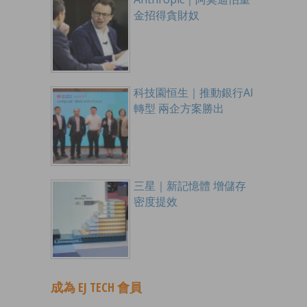
金招得貪財奴
科技園恒生｜推動銀行AI
轉型 兩企方案勝出
三星｜新記憶體 增儲存
密度提效
成為 EJ TECH 會員