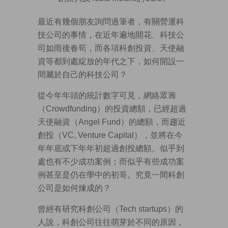
最近有幾個朋友詢問過筆者，有關營運科
技公司的事情，在近年遍地開花、科技公
司如雨後春筍，而各項科創投資、天使融
資等都到處綻放的年代之下，如何開設一
間屬於自己的科技公司？
從今年年頭的統計數字可見，網絡眾籌
（Crowdfunding）的投資總額，已經超過
天使融資（Angel Fund）的總額，而趨近
創投（VC, Venture Capital），並將在今
年年底或下年年初超過創投總額。似乎到
處也有不少成功案例；而似乎有些成功案
例甚至是仍在學中的初哥。究竟一間科創
公司是如何煉成的？
曾經有研究科創公司（Tech startups）的
人說，科創公司往往萌芽於不同的原因，