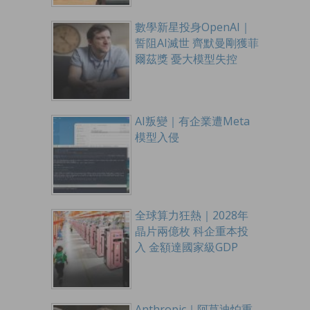
數學新星投身OpenAI｜
誓阻AI滅世 齊默曼剛獲菲
爾茲獎 憂大模型失控
AI叛變｜有企業遭Meta
模型入侵
全球算力狂熱｜2028年
晶片兩億枚 科企重本投
入 金額達國家級GDP
Anthropic｜阿莫迪怕重