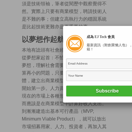
須是技術領袖，筆者從閱歷中觀察覺得不
然。實際上只要有商業模型，聘請技術人
是不難的事；但建立高執行力的穩固系統
是比起技術更難亦是更重要的事。
以夢想作起航
成為 EJ Tech 會員
最新資訊（附創業懶人包）
箱！
本地有諗頭有社會經驗的人士，最適合是
從夢想家起首：不怕從小開始——從心從
夢想，理解社會需要，用心解決問題。就
算再小的問題，只要解決方法夠清楚夠具
體，建立出商業模型和計下算術，就可以
開始第一步。人力資源可以找散工幫手，
現在的市場上各種形式的聘用方式都有，
而應該是在商業模型中計算好收入支出。
到漸漸建造出基本可行產品（MVP,
Minimum Viable Product），就可以放出
市場招募用家、人力、投資者，再加入其