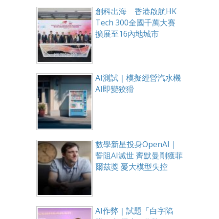
創科出海 香港啟航HK
Tech 300全國千萬大賽
擴展至16內地城市
AI測試｜模擬經營汽水機
AI即變狡猾
數學新星投身OpenAI｜
誓阻AI滅世 齊默曼剛獲菲
爾茲獎 憂大模型失控
AI作弊｜試題「白字陷