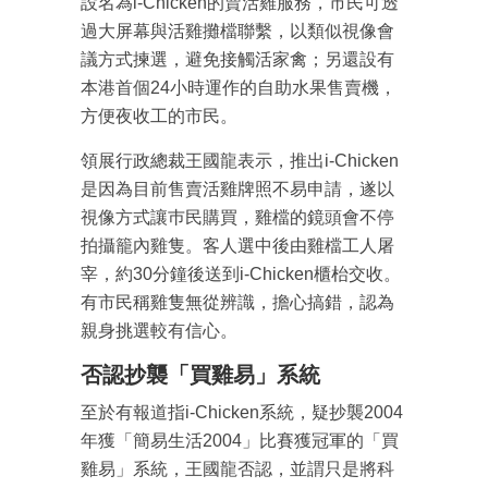
設名為i-Chicken的賣活雞服務，市民可透
過大屏幕與活雞攤檔聯繫，以類似視像會
議方式揀選，避免接觸活家禽；另還設有
本港首個24小時運作的自助水果售賣機，
方便夜收工的市民。
領展行政總裁王國龍表示，推出i-Chicken
是因為目前售賣活雞牌照不易申請，遂以
視像方式讓巿民購買，雞檔的鏡頭會不停
拍攝籠內雞隻。客人選中後由雞檔工人屠
宰，約30分鐘後送到i-Chicken櫃枱交收。
有市民稱雞隻無從辨識，擔心搞錯，認為
親身挑選較有信心。
否認抄襲「買雞易」系統
至於有報道指i-Chicken系統，疑抄襲2004
年獲「簡易生活2004」比賽獲冠軍的「買
雞易」系統，王國龍否認，並謂只是將科