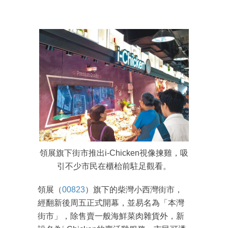
領展旗下街市推出i-Chicken視像揀雞，吸
引不少市民在櫃枱前駐足觀看。
領展（
00823
）旗下的柴灣小西灣街市，
經翻新後周五正式開幕，並易名為「本灣
街市」，除售賣一般海鮮菜肉雜貨外，新