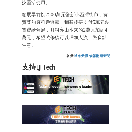
技靈活使用。
領展早前以2500萬元翻新小西灣街市，有
成為 EJ Tech 會員
賣菜的原租戶透露，翻新後要支付5萬元裝
置費給領展，月租亦由本來的2萬元加到4
最新資訊（附創業懶人包）
箱！
萬元，希望裝修後可以增加人流，做多點
生意。
來源:
城市天眼 信報財經新聞
支持EJ Tech