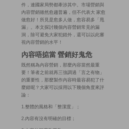
件，連國家局勢都牽涉其中。市場營銷與
內容營銷雖然愈趨普遍，但不代表大 家愈
做愈好！所見是愈多人做，愈容易多「甩
漏」。本文探討幾個內容營銷常見的漏
洞，除可避免大家犯錯外，還可以以此審
視內容營銷的水平！
內容唔掂當 營銷好鬼危
既然稱為內容營銷，那麼內容當然最重
要！筆者之前就再三強調過「言之有物」
的重要性，那麼製作內容時最容易犯了什
麼錯呢？大家可以採用以下幾個角度來評
論：
1.整體的風格和「整潔度」；
2.內容有沒有明確的目標；