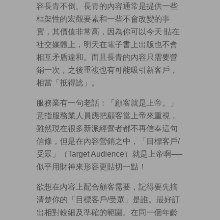
容長青不倒。長青的內容通常是提供一些
框架性的宏觀要素和一些不會改變的事
實，其價值非常高，因為你可以今天 貼在
社交媒體上，明天在電子書上出版也不會
相互矛盾違和。而且長青的內容只需要營
銷一次，之後重複也有可能吸引新客戶，
相當「抵得諗」。
服務業有一句老話：「顧客就是上帝。」
意指服務業人員應把顧客當上帝來重視，
雖然現在很多新派經營者都不再信奉這句
信條，但是在內容營銷之中，「目標客戶/
受眾」（Target Audience）就是上帝啊──
似乎用財神來形容更貼切一點！
欲想在內容上配合顧客需要，記得要先搞
清楚你的「目標客戶/受眾」是誰。最好訂
出相對較細及準確的範圍。在同一個年齡