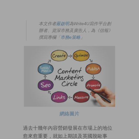
本文作者
嚴啟明
為Write4U寫作平台創
辦者、資深市務及廣告人，為《信報》
撰寫專欄
「市務e策略」
網絡圖片
過去十幾年內容營銷發展在市場上的地位
愈來愈重要，就如上期談及英國脫歐事