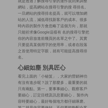
就是透過了解搜尋引擎的運作規則來調整
網站，提高網站在搜尋引擎的搜 尋排名。
一旦網站的搜尋排名提高，就可以增加網
站的人流，減低尋找新客戶的成本。很多
時內容的製作方會忽略了這個方向，那就
只能祈求像Google這樣有 名的搜尋引擎把
你的內容放進前幾頁的名單之中了。其實
只要提高某個用字的使用率，或者在段落
之首使用特定字眼，就有可能提高搜尋排
名。
心細如塵 別具匠心
看完上面的「小秘笈」，大家的營銷神功
有沒有進步呢？說了那麼多，最重要的就
只有兩點。第一，要事事細心。觀察客戶
要細心，訂定目標及訊息要細心， 製作內
容時要細心，最好每個地方都仔細琢磨。
第二就是內容要做好，不但要能夠配合客