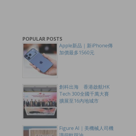
POPULAR POSTS
Apple新品｜新iPhone傳
加價最多1560元
創科出海 香港啟航HK
Tech 300全國千萬大賽
擴展至16內地城市
Figure AI｜美機械人司機
識扭軚踩油