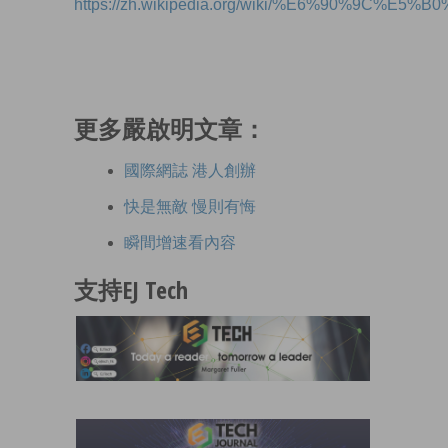
https://zh.wikipedia.org/wiki/%E6%90%9
更多嚴啟明文章：
國際網誌 港人創辦
快是無敵 慢則有悔
瞬間增速看內容
支持EJ Tech