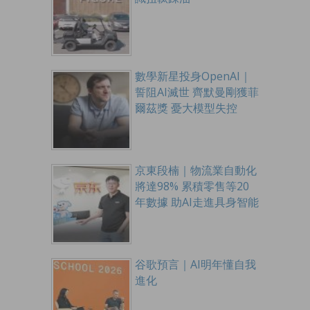
數學新星投身OpenAI｜
誓阻AI滅世 齊默曼剛獲菲
爾茲獎 憂大模型失控
京東段楠｜物流業自動化
將達98% 累積零售等20
年數據 助AI走進具身智能
谷歌預言｜AI明年懂自我
進化