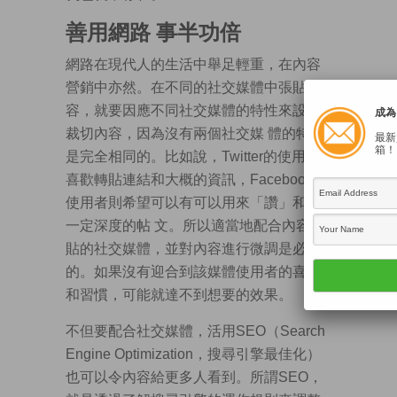
善用網路 事半功倍
網路在現代人的生活中舉足輕重，在內容
營銷中亦然。在不同的社交媒體中張貼內
容，就要因應不同社交媒體的特性來設計/
成為 
裁切內容，因為沒有兩個社交媒 體的特性
最新
箱！
是完全相同的。比如說，Twitter的使用者
喜歡轉貼連結和大概的資訊，Facebook的
使用者則希望可以有可以用來「讚」和有
一定深度的帖 文。所以適當地配合內容張
貼的社交媒體，並對內容進行微調是必要
的。如果沒有迎合到該媒體使用者的喜好
和習慣，可能就達不到想要的效果。
不但要配合社交媒體，活用SEO（Search
Engine Optimization，搜尋引擎最佳化）
也可以令內容給更多人看到。所謂SEO，