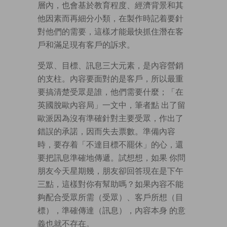
層內，也會基於教育程度、經濟背景和其
他因素而再細分小類，在製作時記着要針
對他們的需要，這樣才能最快抓住潛在客
戶和滿足現有客戶的訴求。
受眾、目標、訊息三大元素，是內容營銷
的支柱。內容要面對的是客戶，所以最重
要搞清楚受眾是誰，他們需要什麼；「在
英國脫歐內容局」一文中，筆者點 出了留
歐派因為沒有準確針對主要受眾，作出了
錯誤的承諾，因而失去票數。準備內容
時，要存着「不達目標不罷休」的心，還
要把訊息準確地傳遞。試想想，如果 你問
朋友今天星期幾，朋友卻回答現在是下午
三點，這樣對你有幫助嗎？如果內容不能
夠配合受眾所需（受眾）、客戶所想（目
標），準確傳達（訊息），內容本身 的意
義也就不存在。