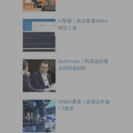
AI叛變｜有企業遭Meta
模型入侵
Anthropic｜阿莫迪怕重
金招得貪財奴
內地AI產業｜規模去年逾
1.2萬億