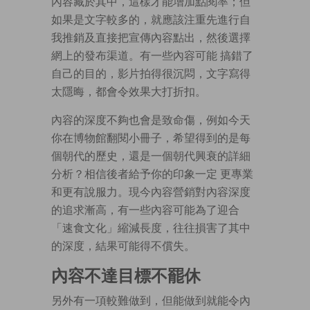
內容藏於其中，這樣才能增加點閱率；但
如果是文字較多的，就應該注重先進行自
我推銷及直接把宣傳內容點出，然後選擇
網上的發布渠道。有一些內容可能 搞錯了
自己的目的，影片拍得很沉悶，文字寫得
太隱晦，都會令效果大打折扣。
內容的深度不夠也會是致命傷，例如今天
你在博物館翻閱小冊子，希望得到的是每
個朝代的歷史，還是一個朝代興衰的詳細
分析？相信後者給予你的印象一定 更專業
和更有說服力。現今內容營銷對內容深度
的追求漸高，有一些內容可能為了迎合
「速食文化」縮減長度，往往損害了其中
的深度，結果可能得不償失。
內容不達目標不罷休
另外有一項較難做到，但能做到就能令內