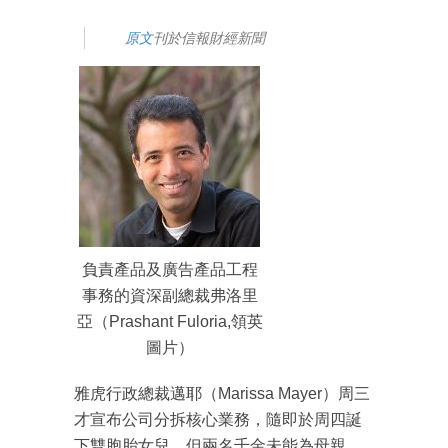
原文
刊於信報財經新聞
負責產品及廣告產品工程
事務的資深副總裁弗洛里
亞（Prashant Fuloria,領英
圖片）
雅虎行政總裁邁耶（Marissa Mayer）周三
才宣布公司分拆核心業務，隨即於周四誕
下雙胞胎女兒，但兩名千金未能為母親