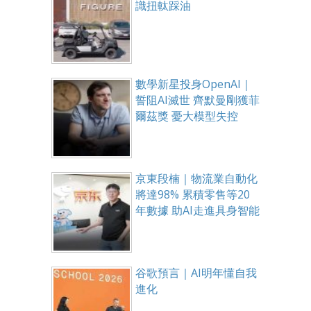
識扭軚踩油
數學新星投身OpenAI｜
誓阻AI滅世 齊默曼剛獲菲
爾茲獎 憂大模型失控
京東段楠｜物流業自動化
將達98% 累積零售等20
年數據 助AI走進具身智能
谷歌預言｜AI明年懂自我
進化