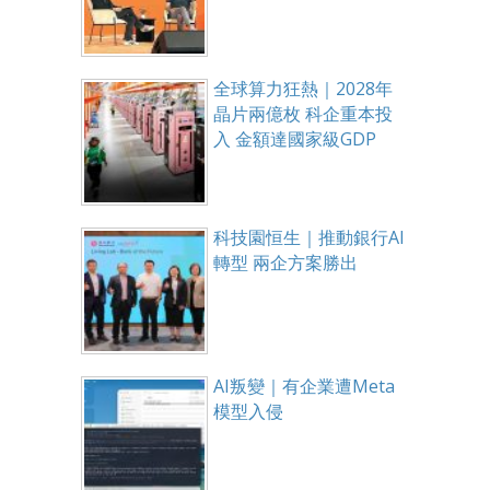
全球算力狂熱｜2028年
晶片兩億枚 科企重本投
入 金額達國家級GDP
科技園恒生｜推動銀行AI
轉型 兩企方案勝出
AI叛變｜有企業遭Meta
模型入侵