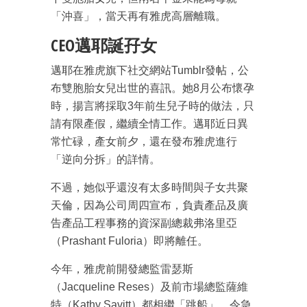
「沖喜」，當天再有雅虎高層離職。
CEO邁耶誕孖女
邁耶在雅虎旗下社交網站Tumblr發帖，公
布雙胞胎女兒出世的喜訊。她8月公布懷孕
時，揚言將採取3年前生兒子時的做法，只
請有限產假，繼續全情工作。邁耶近日異
常忙碌，產女前夕，還在發布雅虎進行
「逆向分拆」的詳情。
不過，她似乎還沒有太多時間與子女共聚
天倫，因為公司周四宣布，負責產品及廣
告產品工程事務的資深副總裁弗洛里亞
（Prashant Fuloria）即將離任。
今年，雅虎前開發總監雷瑟斯
（Jacqueline Reses）及前市場總監薩維
特（Kathy Savitt）都相繼「跳船」，令急