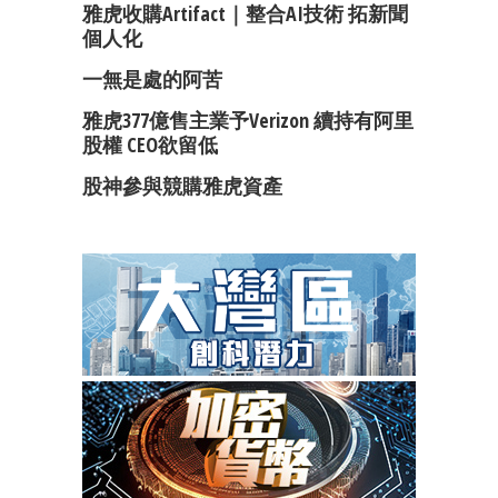
雅虎收購Artifact｜整合AI技術 拓新聞
個人化
一無是處的阿苦
雅虎377億售主業予Verizon 續持有阿里
股權 CEO欲留低
股神參與競購雅虎資產