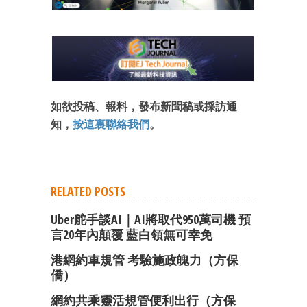
如欲投稿、報料，發布新聞稿或採訪通
知，
按這裏聯絡我們
。
RELATED POSTS
Uber舵手談AI｜AI將取代950萬司機 預
言20年內顛覆 藍白領無可幸免
港網約車規管 考驗施政魄力（方保
僑）
網約共乘靈活規管便利出行（方保