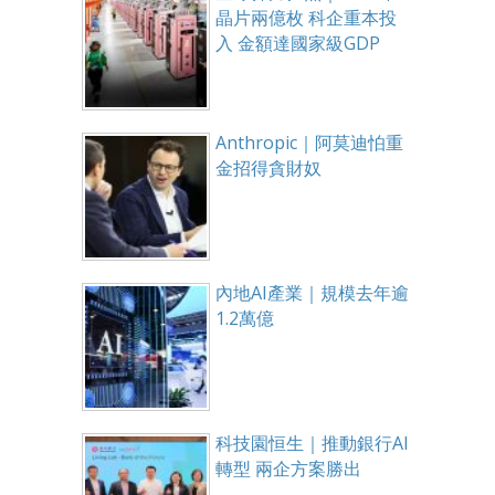
晶片兩億枚 科企重本投
入 金額達國家級GDP
Anthropic｜阿莫迪怕重
金招得貪財奴
內地AI產業｜規模去年逾
1.2萬億
科技園恒生｜推動銀行AI
轉型 兩企方案勝出