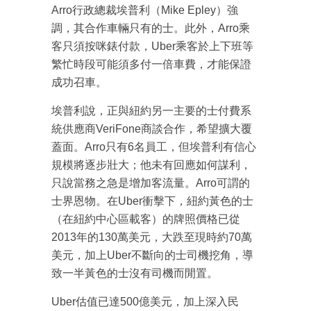
Arro行政總裁埃普利（Mike Epley）強
調，其合作車輛只有的士。此外，Arro乘
客只須按咪錶付款，Uber乘客於上下班等
繁忙時段可能須多付一倍車費，才能保證
成功召車。
埃普利說，正與紐約另一主要的士付費系
統供應商VeriFone商談合作，希望擴大覆
蓋面。Arro只有6名員工，但埃普利有信心
規模將逐步壯大；他未有回應如何謀利，
只說當務之急是增加客流量。Arro可謂的
士界恩物。在Uber衝擊下，紐約黃色的士
（在紐約中心區載客）的牌照價格已從
成為 EJ Tech 會員
2013年的130萬美元，大跌至現時約70萬
最新資訊（附創業懶人包）
美元，加上Uber不斷向的士司機挖角，導
箱！
致一半黃色的士沒有司機而閒置。
Uber估值已達500億美元，加上深入民