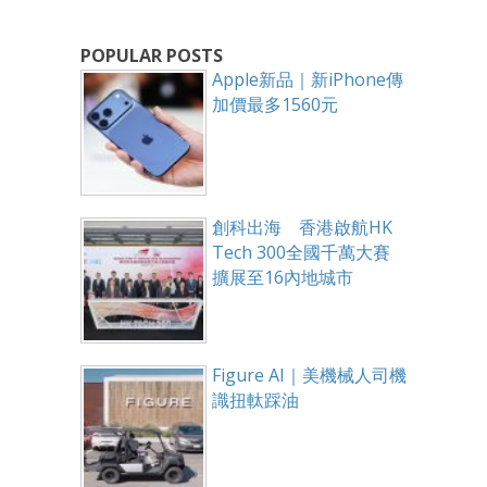
POPULAR POSTS
Apple新品｜新iPhone傳
加價最多1560元
創科出海 香港啟航HK
Tech 300全國千萬大賽
擴展至16內地城市
Figure AI｜美機械人司機
識扭軚踩油