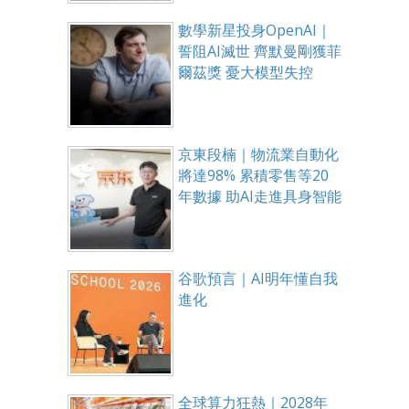
數學新星投身OpenAI｜
誓阻AI滅世 齊默曼剛獲菲
爾茲獎 憂大模型失控
京東段楠｜物流業自動化
將達98% 累積零售等20
年數據 助AI走進具身智能
谷歌預言｜AI明年懂自我
進化
全球算力狂熱｜2028年