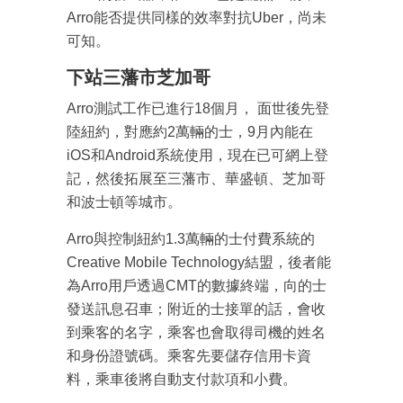
Arro能否提供同樣的效率對抗Uber，尚未
可知。
下站三藩市芝加哥
Arro測試工作已進行18個月， 面世後先登
陸紐約，對應約2萬輛的士，9月內能在
iOS和Android系統使用，現在已可網上登
記，然後拓展至三藩市、華盛頓、芝加哥
和波士頓等城市。
Arro與控制紐約1.3萬輛的士付費系統的
Creative Mobile Technology結盟，後者能
為Arro用戶透過CMT的數據終端，向的士
發送訊息召車；附近的士接單的話，會收
到乘客的名字，乘客也會取得司機的姓名
和身份證號碼。乘客先要儲存信用卡資
料，乘車後將自動支付款項和小費。