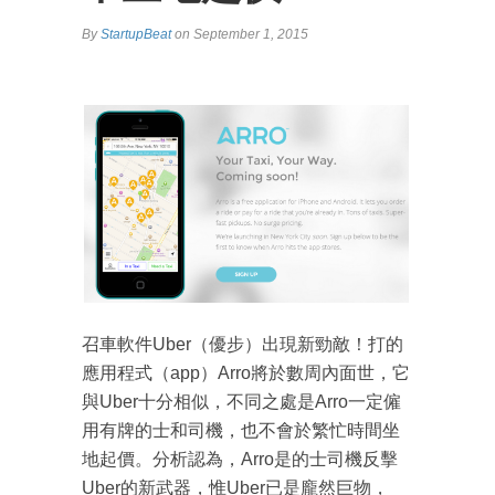
By
StartupBeat
on September 1, 2015
召車軟件Uber（優步）出現新勁敵！打的
應用程式（app）Arro將於數周內面世，它
與Uber十分相似，不同之處是Arro一定僱
用有牌的士和司機，也不會於繁忙時間坐
地起價。分析認為，Arro是的士司機反擊
Uber的新武器，惟Uber已是龐然巨物，