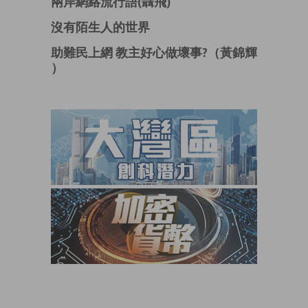
兩岸網絡流行語(聶飛)
沒有陌生人的世界
助難民上網 教主好心做壞事?（黃錦輝
）