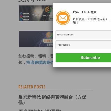
成為 EJ Tech 會員
最新資訊（附創業懶人包）
箱！
如欲投稿、報料，發布新聞稿或採訪通
知，
按這裏聯絡我們
。
RELATED POSTS
反恐新時代 網絡與實體融合（方保
僑）