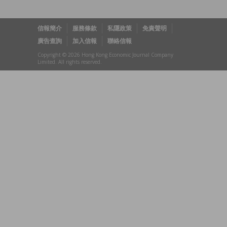
信報簡介
服務條款
私隱政策
免責聲明
廣告查詢
加入信報
聯絡信報
Copyright © 2026 Hong Kong Economic Journal Company
Limited. All rights reserved.