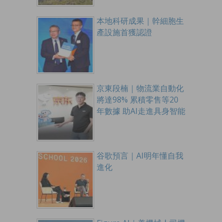
本地科研成果｜幹細胞生
產設施首獲認證
京東段楠｜物流業自動化
將達98% 累積零售等20
年數據 助AI走進具身智能
谷歌預言｜AI明年懂自我
進化