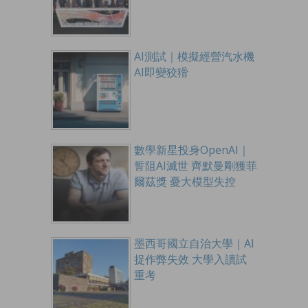
AI測試｜模擬經營汽水機
AI即變狡猾
數學新星投身OpenAI｜
誓阻AI滅世 齊默曼剛獲菲
爾茲獎 憂大模型失控
墨西哥國立自治大學｜AI
捉作弊失效 大學入讀試
重考