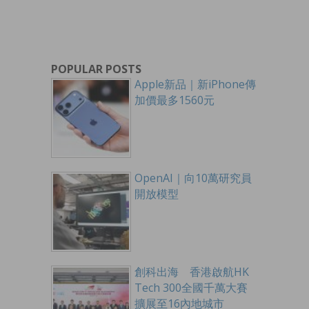
POPULAR POSTS
Apple新品｜新iPhone傳
加價最多1560元
OpenAI｜向10萬研究員
開放模型
創科出海 香港啟航HK
Tech 300全國千萬大賽
擴展至16內地城市