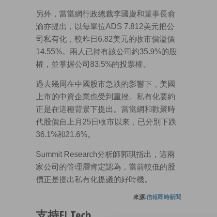
另外，當當網行政總裁李國慶和董事長俞
渝亦提出，以每單位ADS 7.812美元把公
司私有化，較昨日6.82美元的收市價溢價
14.55%。兩人已持有該公司約35.9%的股
權，並掌握公司83.5%的投票權。
過去幾周在中國股市急跌的影響下，美國
上市的中資企業也受到重挫。私有化要約
正是在這種背景下提出。當當網和歡聚時
代股價自上月25日收市以來，已分別下跌
36.1%和21.6%。
Summit Research分析師郭琪指出，這兩
家公司的管理層肯定認為，當前較低的股
價正是提出私有化提議的好時機。
來源:
信報即時新聞
支持EJ Tech