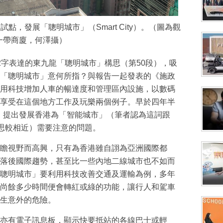
，發展「聰明城市」（Smart City）。（圖為觀
一帶商廈，何澤攝）
2字表達的東九龍「聰明城市」構思（第50段），吸
「聰明城市」意何所指？與報告一起發表的《施政
用科技增加人車的暢達度和管理區內設施，以數碼
享受在這個地方工作及玩樂兩個例子。早於四年半
日）提出發展香港為「智能城市」（筆者認為這詞跟
y意思較相近）需要注意的問題。
瞻視野而高興，只有為香港雖自詡為亞洲國際都
落後國際趨勢，甚至比一些內地二線城市也不如而
聰明城市」要利用科技改善交通及運輸為例，多年
尚餘多少時間便會轉紅或綠的功能，讓行人和駕車
生意外的危險。
亦有電子訊息板，顯示快要抵站的各線巴士或輕