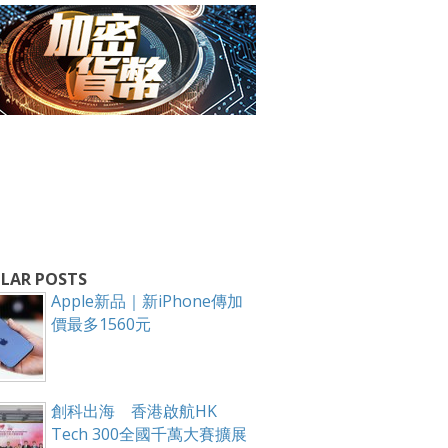
箱！
LAR POSTS
Apple新品｜新iPhone傳加
價最多1560元
創科出海 香港啟航HK
Tech 300全國千萬大賽擴展