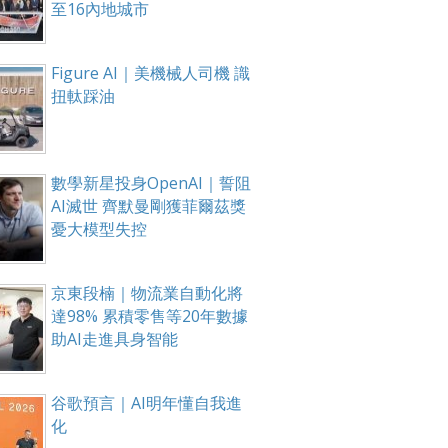
至16內地城市
Figure AI｜美機械人司機 識
扭軚踩油
數學新星投身OpenAI｜誓阻
AI滅世 齊默曼剛獲菲爾茲獎
憂大模型失控
京東段楠｜物流業自動化將
達98% 累積零售等20年數據
助AI走進具身智能
谷歌預言｜AI明年懂自我進
化