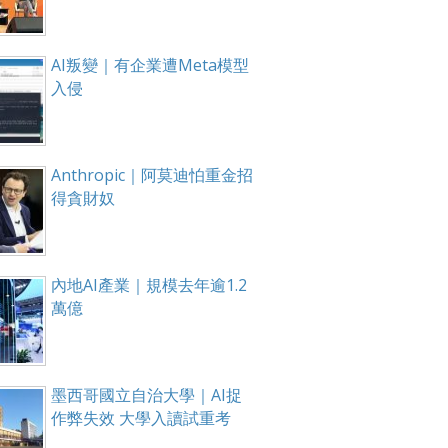
AI叛變｜有企業遭Meta模型
入侵
Anthropic｜阿莫迪怕重金招
得貪財奴
內地AI產業｜規模去年逾1.2
萬億
墨西哥國立自治大學｜AI捉
作弊失效 大學入讀試重考