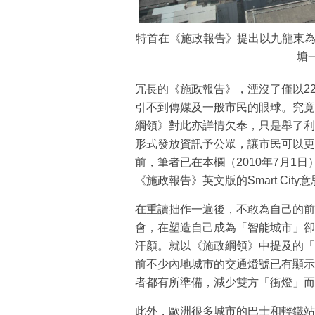
特首在《施政報告》提出以九龍東為試點
塘
冗長的《施政報告》，湮沒了僅以2
引不到傳媒及一般市民的眼球。究竟
綱領》對此亦詳情欠奉，只是舉了利
形式發放資訊予公眾，讓市民可以更
前，筆者已在本欄（2010年7月1
《施政報告》英文版的Smart Cit
在重讀拙作一遍後，不敢為自己的前
會，在塑造自己成為「智能城市」卻
汗顏。就以《施政綱領》中提及的「
前不少內地城市的交通燈號已有顯示
者都有所準備，減少雙方「衝燈」而
此外，歐洲很多城市的巴士和輕鐵站