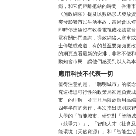
鐵，和它們距離抵站的時間，香港市
《施政綱領》提及以數碼形式發放資
突發影響市民生活事故，當局會以短
即時傳達給沒有收看電視或收聽電台
電有關部門查詢，導致網絡大塞車或
士停駛或改道，有的甚至要頻頻更改
的網頁查看最新的安排，非常不便和
動知會市民，讓他們感受到以人為本
應用科技不代表一切
值得注意的是，「聰明城市」的概念
究這構思可行性的政策局卻是負責城
市」的理解，並非只局限於應用高端
四年半前的舊作，再次指出聰明或智
大學的「智能城市」研究對「智能城
（競爭力）」、「智能人才（社會及
能環境（天然資源）」和「智能生活