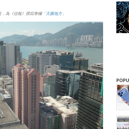
長，為《信報》撰寫專欄
「天圓地方」
成為 EJ Tech 會員
最新資訊（附創業懶人包），直達郵
POPU