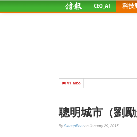
CEO_AI
科技
DON'T MISS
聰明城市（劉勵
By
StartupBeat
on January 29, 2015