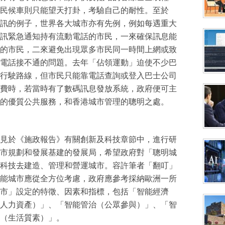
民候車則只能望天打卦，考驗自己的耐性。至於
訊的例子，世界各大城市亦有先例，例如每遇重大
訊緊急通知持有流動電話的市民，一來確保訊息能
的市民，二來避免出現眾多市民同一時間上網或致
電話接不通的問題。去年「佔領運動」迫使不少巴
行駛路線，但市民只能靠電話查詢或登入巴士公司
費時，若當時有了數碼訊息發放系統，政府便可主
的優質公共服務，和香港城市管理的聰明之處。
見於《施政報告》有關創新及科技章節中，進行研
市規劃和發展基建的發展局，希望政府對「聰明城
科技去建造、管理和營運城市。容許筆者「翻叮」
能城市應從全方位考慮，政府應參考採納歐洲一所
市」設定的特徵、因素和指標，包括「智能經濟
人力資產）」、「智能管治（公眾參與）」、「智
（生活質素）」。