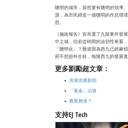
聰明的城市，當然要有聰明的領導、
源，為市民締造一個聰明的作息環境
思。
《施政報告》宣布選了九龍東作發展
中之城，但若從時間的迫切性來看，
「聰明化」？難道因為西九已經麻煩
府不想節外生枝，拖慢西九的發展進
更多劉勵超文章：
房屋供應新招
「基金」治港
農業興港？
支持EJ Tech