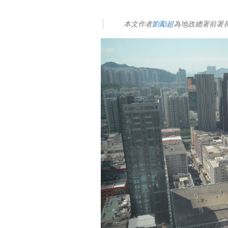
本文作者
劉勵超
為地政總署前署