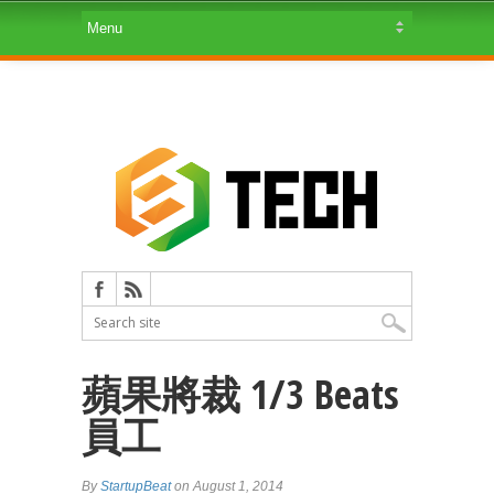
蘋果將裁 1/3 Beats
員工
By
StartupBeat
on August 1, 2014