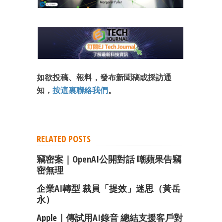
成為 EJ Tech 會員
最新資訊（附創業懶人包）
箱！
如欲投稿、報料，發布新聞稿或採訪通
知，
按這裏聯絡我們
。
RELATED POSTS
竊密案｜OpenAI公開對話 嘲蘋果告竊
密無理
企業AI轉型 裁員「提效」迷思（黃岳
永）
Apple｜傳試用AI錄音 總結支援客戶對