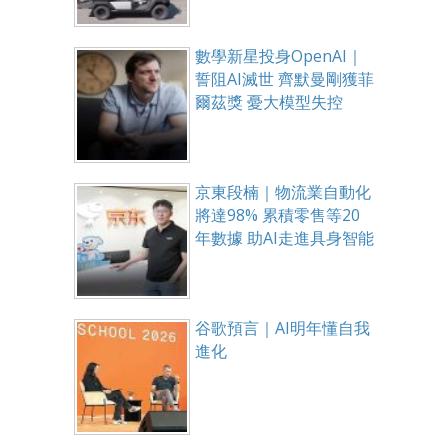
數學新星投身OpenAI｜
誓阻AI滅世 齊默曼剛獲菲
爾茲獎 憂大模型失控
京東段楠｜物流業自動化
將達98% 累積零售等20
年數據 助AI走進具身智能
谷歌預言｜AI明年懂自我
進化