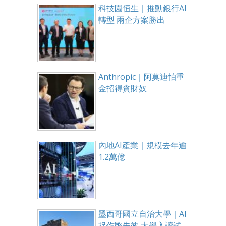
科技園恒生｜推動銀行AI
轉型 兩企方案勝出
Anthropic｜阿莫迪怕重
金招得貪財奴
內地AI產業｜規模去年逾
1.2萬億
墨西哥國立自治大學｜AI
捉作弊失效 大學入讀試