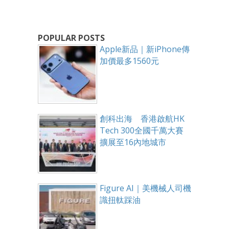
POPULAR POSTS
Apple新品｜新iPhone傳
加價最多1560元
創科出海 香港啟航HK
Tech 300全國千萬大賽
擴展至16內地城市
Figure AI｜美機械人司機
識扭軚踩油