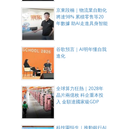
京東段楠｜物流業自動化
將達98% 累積零售等20
年數據 助AI走進具身智能
谷歌預言｜AI明年懂自我
進化
全球算力狂熱｜2028年
晶片兩億枚 科企重本投
入 金額達國家級GDP
科技園恒生｜推動銀行AI