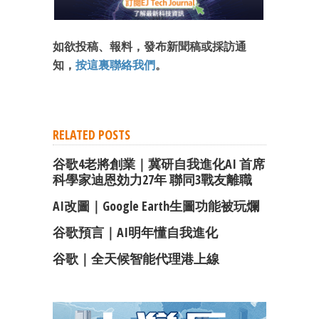
最新資訊（附創業懶人包）
箱！
如欲投稿、報料，發布新聞稿或採訪通
知，
按這裏聯絡我們
。
RELATED POSTS
谷歌4老將創業｜冀研自我進化AI 首席
科學家迪恩効力27年 聯同3戰友離職
AI改圖｜Google Earth生圖功能被玩爛
谷歌預言｜AI明年懂自我進化
谷歌｜全天候智能代理港上線