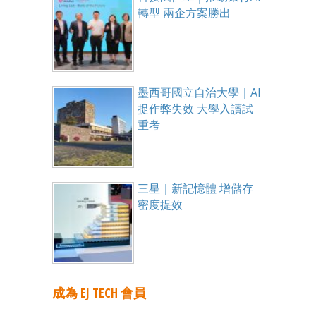
轉型 兩企方案勝出
墨西哥國立自治大學｜AI
捉作弊失效 大學入讀試
重考
三星｜新記憶體 增儲存
密度提效
成為 EJ TECH 會員