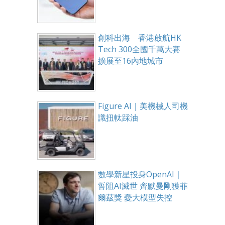
創科出海 香港啟航HK
Tech 300全國千萬大賽
擴展至16內地城市
Figure AI｜美機械人司機
識扭軚踩油
數學新星投身OpenAI｜
誓阻AI滅世 齊默曼剛獲菲
爾茲獎 憂大模型失控