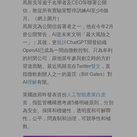
馬斯克等逾千名學者及CEO等聯署公開
信，敦促所有實驗室暫停訓練AI至少6個
月。（網上圖片）
馬斯克為公開信簽署者之一，他在今年2月
曾公開警告，AI是未來文明「最大風險之
一」；其後，更
批評
ChatGPT開發組織
OpenAI已成為一間由微軟控制、只為牟利
的封閉公司，跟他當年參與創立時的方針
背道而馳。最近馬斯克在Twitter
發文
，直
指微軟創辦人之一的蓋茨（Bill Gates）對
AI
理解
有限。
英國政府昨發表首份
人工智能產業白皮
書
，指監管機構應考慮5條明確原則，分別
為安全、保障和穩健性，透明度和可解釋
性，公平，問責制和治理，可競爭性和補
救。