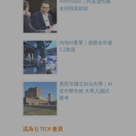
Anthropic｜阿莫迪怕重
金招得貪財奴
內地AI產業｜規模去年逾
1.2萬億
墨西哥國立自治大學｜AI
捉作弊失效 大學入讀試
重考
成為 EJ TECH 會員