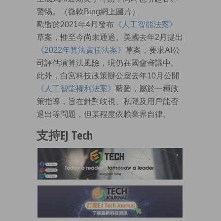
警惕。（微軟Bing網上圖片）
歐盟於2021年4月發布
《人工智能法案》
草案，惟至今尚未通過。美國去年2月提出
《2022年算法責任法案》
草案，要求AI公
司評估演算法風險，現仍在國會審議中。
此外，白宮科技政策辦公室去年10月公開
《人工智能權利法案》
藍圖，屬於一種政
策指導，旨在針對歧視、私隱及用戶能否
退出等問題，但某程度依賴業界自律。
支持EJ Tech