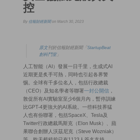
控
By
信報財經新聞
on March 30, 2023
原文
刊於信報財經新聞「
StartupBeat
創科鬥室
」
人工智能（AI）發展一日千里，生成式AI
近期更是炙手可熱，同時也引起各界警
惕。全球有千多位名人，包括行政總裁
（CEO）及知名學者等聯署
一封公開信
，
敦促所有AI實驗室至少6個月內，暫停訓練
比GPT-4更強大的AI系統。一些科技界猛
人也有份聯署，包括SpaceX、Tesla及
Twitter行政總裁馬斯克（Elon Musk）、蘋
果聯合創辦人沃茲尼克（Steve Wozniak）
等，昨天截稿前已有1123人簽名支持。