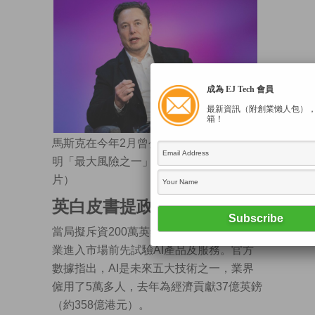
成為 EJ Tech 會員
最新資訊（附創業懶人包）
箱！
馬斯克在今年2月曾公開警告，AI是未來文
明「最大風險之一」。（法新社資料圖
片）
英白皮書提政策五原則
當局擬斥資200萬英鎊推出全新沙盒，讓企
業進入市場前先試驗AI產品及服務。官方
數據指出，AI是未來五大技術之一，業界
僱用了5萬多人，去年為經濟貢獻37億英鎊
（約358億港元）。