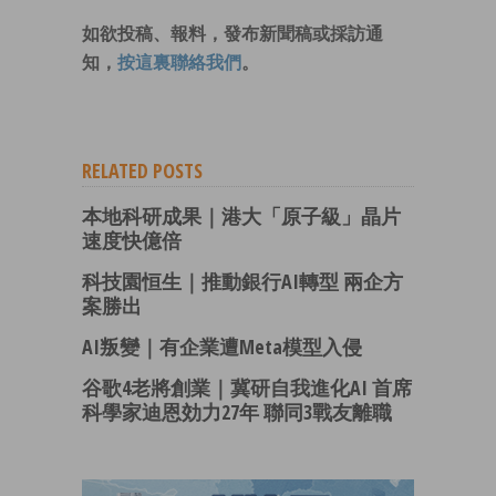
如欲投稿、報料，發布新聞稿或採訪通
知，
按這裏聯絡我們
。
RELATED POSTS
本地科研成果｜港大「原子級」晶片
速度快億倍
科技園恒生｜推動銀行AI轉型 兩企方
案勝出
AI叛變｜有企業遭Meta模型入侵
谷歌4老將創業｜冀研自我進化AI 首席
科學家迪恩効力27年 聯同3戰友離職