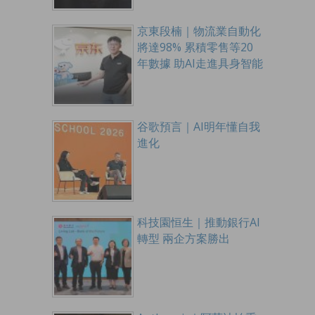
京東段楠｜物流業自動化
將達98% 累積零售等20
年數據 助AI走進具身智能
谷歌預言｜AI明年懂自我
進化
科技園恒生｜推動銀行AI
轉型 兩企方案勝出