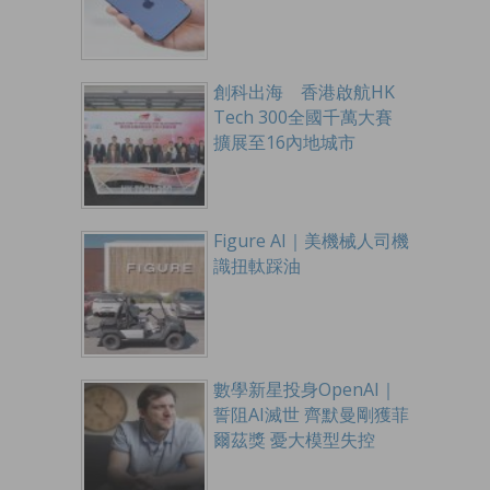
創科出海 香港啟航HK
Tech 300全國千萬大賽
擴展至16內地城市
Figure AI｜美機械人司機
識扭軚踩油
數學新星投身OpenAI｜
誓阻AI滅世 齊默曼剛獲菲
爾茲獎 憂大模型失控