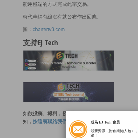
能用極端的方式完成此宗交易。
時代華納有線沒有就公布作出回應。
圖：
chartertv3.com
支持EJ Tech
如欲投稿、報料，發布新聞稿或採訪通
知，
按這裏聯絡我們
。
成為 EJ Tech 會員
最新資訊（附創業懶人包）
箱！