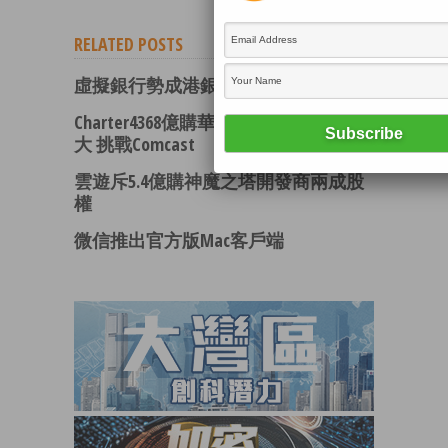
RELATED POSTS
虛擬銀行勢成港銀增長引擎
Charter4368億購華納有線 變全美第二
大 挑戰Comcast
雲遊斥5.4億購神魔之塔開發商兩成股
權
微信推出官方版Mac客戶端