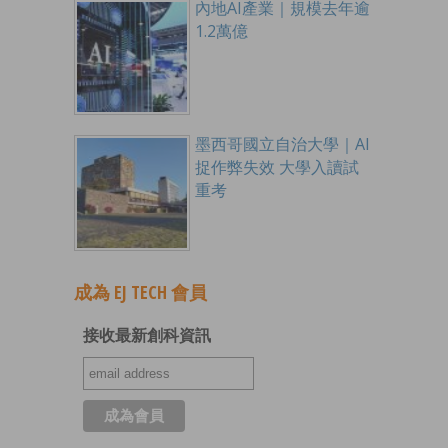
內地AI產業｜規模去年逾
1.2萬億
墨西哥國立自治大學｜AI
捉作弊失效 大學入讀試
重考
成為 EJ TECH 會員
接收最新創科資訊