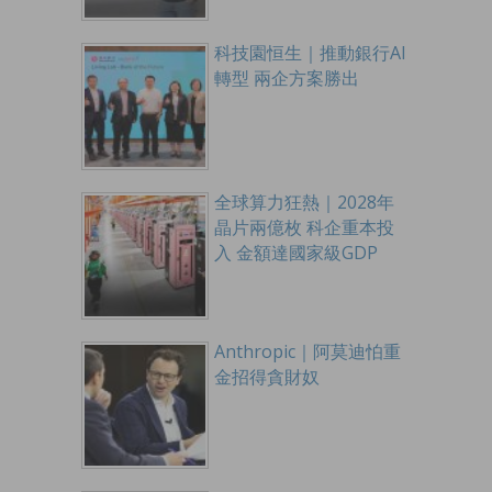
科技園恒生｜推動銀行AI
轉型 兩企方案勝出
全球算力狂熱｜2028年
晶片兩億枚 科企重本投
入 金額達國家級GDP
Anthropic｜阿莫迪怕重
金招得貪財奴