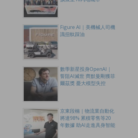
Figure AI｜美機械人司機
識扭軚踩油
數學新星投身OpenAI｜
誓阻AI滅世 齊默曼剛獲菲
爾茲獎 憂大模型失控
京東段楠｜物流業自動化
將達98% 累積零售等20
年數據 助AI走進具身智能