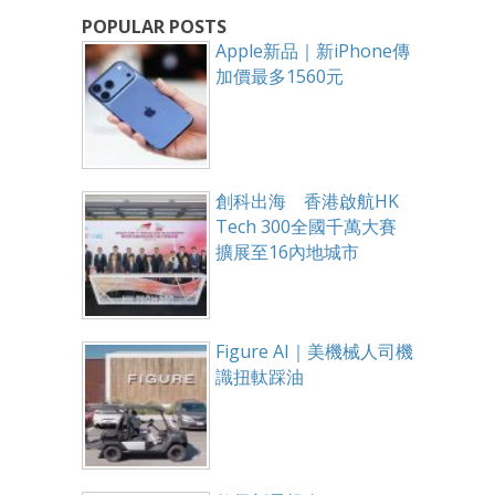
POPULAR POSTS
Apple新品｜新iPhone傳
加價最多1560元
創科出海 香港啟航HK
Tech 300全國千萬大賽
擴展至16內地城市
Figure AI｜美機械人司機
識扭軚踩油