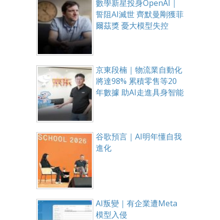
數學新星投身OpenAI｜
誓阻AI滅世 齊默曼剛獲菲
爾茲獎 憂大模型失控
京東段楠｜物流業自動化
將達98% 累積零售等20
年數據 助AI走進具身智能
谷歌預言｜AI明年懂自我
進化
AI叛變｜有企業遭Meta
模型入侵