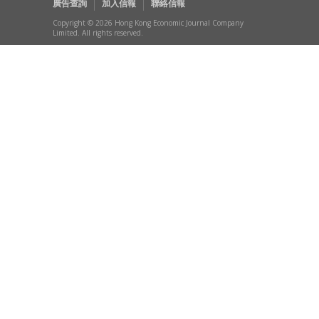
廣告查詢
加入信報
聯絡信報
Copyright © 2026 Hong Kong Economic Journal Company
Limited. All rights reserved.