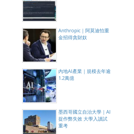
Anthropic｜阿莫迪怕重
金招得貪財奴
內地AI產業｜規模去年逾
1.2萬億
墨西哥國立自治大學｜AI
捉作弊失效 大學入讀試
重考