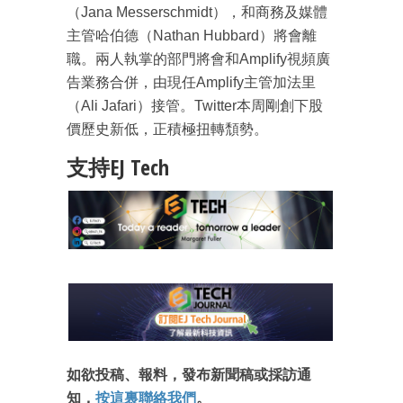
（Jana Messerschmidt），和商務及媒體
主管哈伯德（Nathan Hubbard）將會離
職。兩人執掌的部門將會和Amplify視頻廣
告業務合併，由現任Amplify主管加法里
（Ali Jafari）接管。Twitter本周剛創下股
價歷史新低，正積極扭轉頹勢。
支持EJ Tech
成為 EJ Tech 會員
最新資訊（附創業懶人包）
箱！
如欲投稿、報料，發布新聞稿或採訪通
知，
按這裏聯絡我們
。