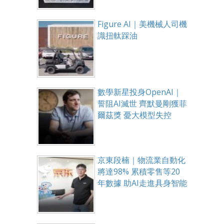
Figure AI｜美機械人司機
識扭軚踩油
數學新星投身OpenAI｜
誓阻AI滅世 齊默曼剛獲菲
爾茲獎 憂大模型失控
京東段楠｜物流業自動化
將達98% 累積零售等20
年數據 助AI走進具身智能