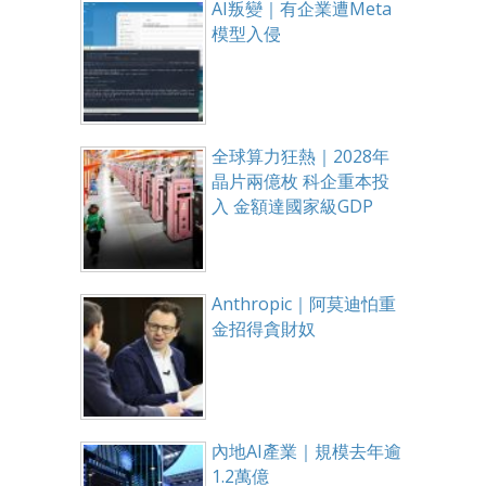
AI叛變｜有企業遭Meta
模型入侵
全球算力狂熱｜2028年
晶片兩億枚 科企重本投
入 金額達國家級GDP
Anthropic｜阿莫迪怕重
金招得貪財奴
內地AI產業｜規模去年逾
1.2萬億