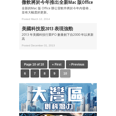
微軟將於今年推出全新Mac 版Office
全新的Mac 版 Office 辦公室軟件將於今年內發佈，
並有大幅度的更新。
Posted March 12, 2014
美國科技股2013 表現強勁
2013 年美國科技行業IPO 數量創下自2000 年以來新
高
Posted December 31, 2013
Page 10 of 10
« First
‹ Previous
6
7
8
9
10