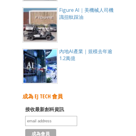
Figure AI｜美機械人司機
識扭軚踩油
內地AI產業｜規模去年逾
1.2萬億
成為 EJ TECH 會員
接收最新創科資訊