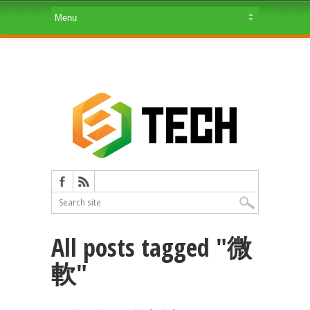
All posts tagged "微
軟"