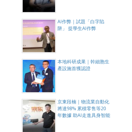
AI作弊｜試題「白字陷
阱」 捉學生AI作弊
本地科研成果｜幹細胞生
產設施首獲認證
京東段楠｜物流業自動化
將達98% 累積零售等20
年數據 助AI走進具身智能