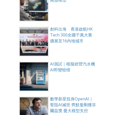
開放模型
創科出海 香港啟航HK
Tech 300全國千萬大賽
擴展至16內地城市
AI測試｜模擬經營汽水機
AI即變狡猾
數學新星投身OpenAI｜
誓阻AI滅世 齊默曼剛獲菲
爾茲獎 憂大模型失控