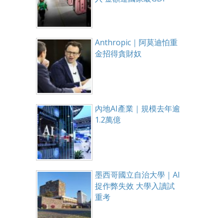
Anthropic｜阿莫迪怕重
金招得貪財奴
內地AI產業｜規模去年逾
1.2萬億
墨西哥國立自治大學｜AI
捉作弊失效 大學入讀試
重考