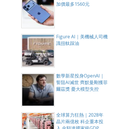
加價最多1560元
Figure AI｜美機械人司機
識扭軚踩油
數學新星投身OpenAI｜
誓阻AI滅世 齊默曼剛獲菲
爾茲獎 憂大模型失控
全球算力狂熱｜2028年
晶片兩億枚 科企重本投
入 金額達國家級GDP