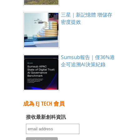
三星｜新記憶體 增儲存
密度提效
Sumsub報告｜僅36%港
企可追溯AI決策紀錄
成為 EJ TECH 會員
接收最新創科資訊