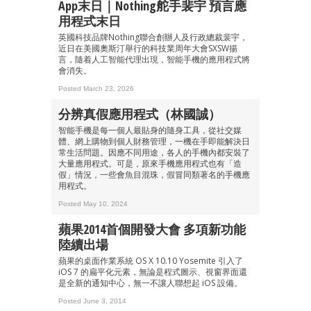
App末日｜Nothing舵手裴宇 預言應
用程式末日
英國科技品牌Nothing聯合創辦人及行政總裁裴宇，
近日在美國奧斯汀舉行的科技業周年大會SXSW揚
言，隨着人工智能代理出現，智能手機的應用程式將
會消失。
Posted March 23, 2026
分辨真假應用程式（林國誠）
智能手機是每一個人最貼身的隨身工具，從社交媒
體、網上購物到個人財務管理，一機在手即能解決日
常生活問題。因應不同用途，各人的手機內都安裝了
大量應用程式。可是，原來手機應用程式也有「造
假」情況，一些會魚目混珠，假冒同類著名的手機應
用程式。
Posted May 10, 2024
蘋果2014首個開發大會 多項新功能
陸續出場
蘋果的桌面作業系統 OS X 10.10 Yosemite 引入了
iOS 7 的扁平化元素，無論是程式圖示、視窗界面還
是全新的通知中心，無一不讓人聯想起 iOS 設備。
Posted June 3, 2014