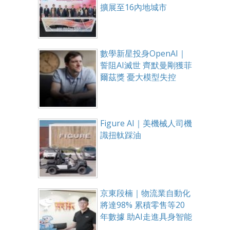
擴展至16內地城市
數學新星投身OpenAI｜
誓阻AI滅世 齊默曼剛獲菲
爾茲獎 憂大模型失控
Figure AI｜美機械人司機
識扭軚踩油
京東段楠｜物流業自動化
將達98% 累積零售等20
年數據 助AI走進具身智能