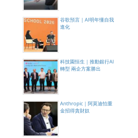
谷歌預言｜AI明年懂自我
進化
科技園恒生｜推動銀行AI
轉型 兩企方案勝出
Anthropic｜阿莫迪怕重
金招得貪財奴