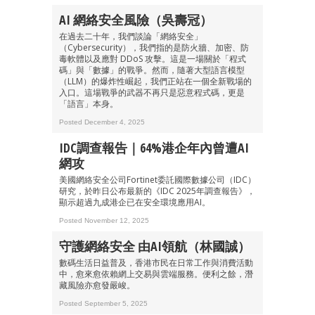
AI 網絡安全風險（吳壽冠）
在過去二十年，我們談論「網絡安全」
（Cybersecurity），我們指的是防火牆、加密、防
毒軟體以及應對 DDoS 攻擊。這是一場關於「程式
碼」與「數據」的戰爭。然而，隨著大型語言模型
（LLM）的爆炸性崛起，我們正站在一個全新戰場的
入口。這場戰爭的武器不再只是惡意程式碼，更是
「語言」本身。
Posted December 4, 2025
IDC調查報告｜64%港企年內曾遭AI
網攻
美國網絡安全公司Fortinet委託國際數據公司（IDC）
研究，於昨日公布最新的《IDC 2025年調查報告》，
顯示超過九成港企已在安全環境應用AI。
Posted November 12, 2025
守護網絡安全 由AI領航（林國誠）
數碼生活日益普及，香港市民在日常工作與消費活動
中，愈來愈依賴網上交易與雲端服務。便利之餘，潛
藏風險亦愈發嚴峻。
Posted September 5, 2025