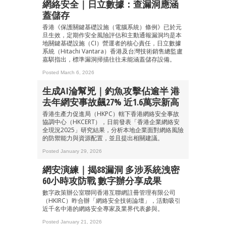
網絡安全｜日立數據：查漏洞應涵
蓋儲存
香港《保護關鍵基礎設施（電腦系統）條例》已於元
旦生效，定期作安全風險評估和主動通報漏洞均是本
地關鍵基礎設施（CI）營運者的核心責任，日立數據
系統（Hitachi Vantara）香港及台灣技術銷售總監盧
嘉騏指出，標準漏洞掃描往往未能涵蓋儲存設備。
Posted March 6, 2026
生成AI淪幫兇｜釣魚攻擊佔逾半 港
去年網安事故飆27% 近1.6萬宗新高
香港生產力促進局（HKPC）轄下香港網絡安全事故
協調中心（HKCERT），日前發表「香港企業網絡安
全現況2025」研究結果，分析本地企業面對網絡風險
的防禦能力與資源配置，並且提出相關建議。
Posted January 29, 2026
網安演練｜揭88漏洞 多涉系統洩密
60小時攻防戰 數字辦分享成果
數字政策辦公室聯同香港互聯網註冊管理有限公司
（HKIRC）昨合辦「網絡安全技術論壇」，活動吸引
近千名中港的網絡安全專家及業界代表參與。
Posted January 21, 2026