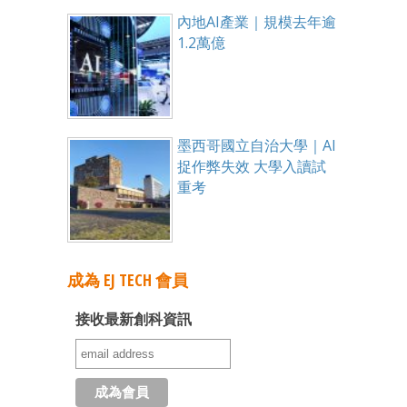
內地AI產業｜規模去年逾
1.2萬億
墨西哥國立自治大學｜AI
捉作弊失效 大學入讀試
重考
成為 EJ TECH 會員
接收最新創科資訊