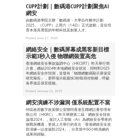
CUPP計劃｜數碼港CUPP計劃聚焦AI
網安
由數碼港學院主辦「數碼港・大學合作夥伴計劃
2025」（CUPP）上周六（14日）正式啟動，旨在培
育本港具潛質的年輕科技及創業人才。
成為 EJ Tech 會員
Posted June 17, 2025
最新資訊（附創業懶人包）
箱！
網絡安全｜數碼屏幕成黑客新目標
示範3秒入侵 物聯網裝置高危
香港網絡安全事故協調中心（HKCERT）昨天舉行簡
介會，總結2024年本地網絡安全狀況，同時對2025
年網絡安全作預測，並發布「物聯網數碼顯示屏保安
研究報告」，更即場示範最快3秒取得控制權，呼籲
各界做足保安措施。
Posted January 21, 2025
網安演練不涉漏洞 僅系統配置不當
特區政府數字政策辦公室聯同香港互聯網註冊管理有
限公司（HKIRC），昨天舉辦第二屆「網絡安全技術
論壇2024」，探討人工智能（AI）為網絡安全帶來的
挑戰與機遇，更就上月舉行的首次「香港網絡安全攻
防演練—以攻築防2024」，分享當中60小時演練的
成果與經驗。