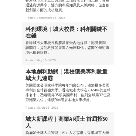
香港城市大學近日與創新工場簽署合作備忘錄，旨在
通過資源共享、雙方的專業知識及人脈網絡，促進創
新創業方面的成功發展。
Posted September 15, 2025
科創環境｜城大校長：科創關鍵不
在錢
香港城市大學校長梅彥昌接受內地媒體「澎湃新聞」
訪問時，提到科技發展進入光速時代，悠閒的學術環
境已很難維持。
Posted May 15, 2025
本地創科動態｜港校獲美專利數量
城大九連霸
美國國家發明家科學院每年均會公布，獲頒最多美國
專利的全球百強大學。香港城市大學在2024年的全球
排名中，憑着獲得95項美國專利，位列全球第32位及
亞洲第六位，連續9年穩居本地大學榜首。
Posted March 13, 2025
城大新課程｜商業AI碩士 首屆招50
人
為滿足全球人工智能（AI）人才需求，香港城市大學