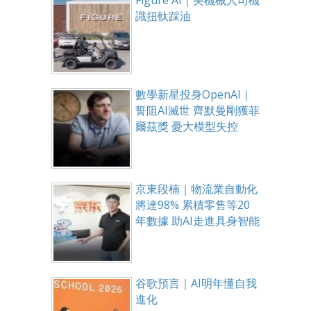
Figure AI｜美機械人司機
識扭軚踩油
數學新星投身OpenAI｜
誓阻AI滅世 齊默曼剛獲菲
爾茲獎 憂大模型失控
京東段楠｜物流業自動化
將達98% 累積零售等20
年數據 助AI走進具身智能
谷歌預言｜AI明年懂自我
進化