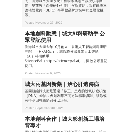
高。香港城市大學系統工程學系馮憲平教授領導團
最新資訊（附創業懶人包），直達郵
隊，早前獲「產學研1+計劃」撥款資助，旨在解決三
箱！
維積體電路（3DIC）半導體晶片封裝中的金屬化挑
戰。
Posted November 27, 2025
本地創科動態｜城大AI科研助手 公
眾登記使用
香港城市大學去年10月創立「香港人工智能與科學研
究院」（HKAI-Sci），該院昨推出專業人工智能
（AI）科研助手
SciencePal（https://sciencepal.ai），開放公眾登記
使用。
Posted November 6, 2025
城大兩基因新藥｜治心肝遺傳病
基因組編輯技術是通過「修正」患者的脫氧核糖核酸
（DNA）缺陷，例如利用不同方法精準切割、移除或
替換基因有缺陷部分以治病。
Posted September 30, 2025
本地創科合作｜城大夥創新工場培
育專才