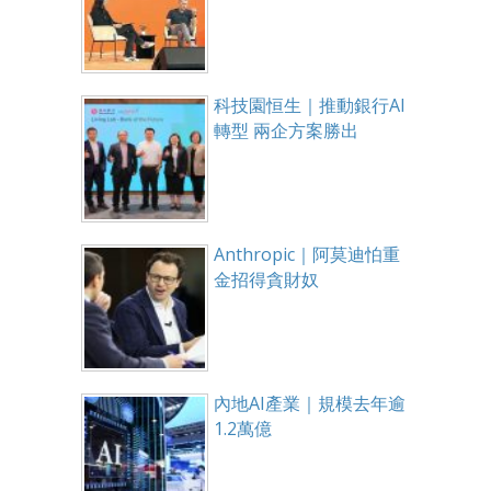
科技園恒生｜推動銀行AI
轉型 兩企方案勝出
Anthropic｜阿莫迪怕重
金招得貪財奴
內地AI產業｜規模去年逾
1.2萬億