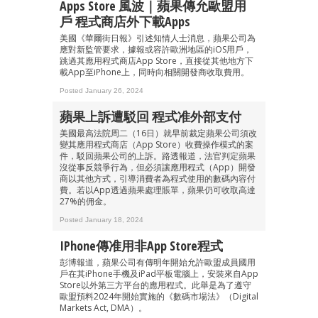
Apps Store 風波｜蘋果傳允歐盟用
戶 程式商店外下載Apps
美國《華爾街日報》引述知情人士消息，蘋果公司為
應對新監管要求，據報或容許歐洲地區的iOS用戶，
跳過其應用程式商店App Store，直接從其他地方下
載App至iPhone上，同時向相關開發商收取費用。
Posted January 26, 2024
蘋果上訴遭駁回 程式准外部支付
美國最高法院周二（16日）就早前裁定蘋果公司須改
變其應用程式商店（App Store）收費操作模式的案
件，駁回蘋果公司的上訴。路透報道，法官判定蘋果
沒從事反競爭行為，但必須讓應用程式（App）開發
商以其他方式，引導消費者為程式使用的數碼內容付
費。若以App透過蘋果處理賬單，蘋果仍可收取高達
27%的佣金。
Posted January 18, 2024
IPhone傳准用非App Store程式
彭博報道，蘋果公司有傳明年開始允許歐盟成員國用
戶在其iPhone手機及iPad平板電腦上，安裝來自App
Store以外第三方平台的應用程式。此舉是為了遵守
歐盟預料2024年開始實施的《數碼市場法》（Digital
Markets Act, DMA）。