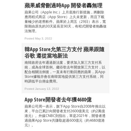
蘋果威脅刪過時App 開發者轟無理
蘋果公司（Apple Inc.）上月底推行新措施，將刪除
應用程式商店（App Store）上久未更新，而且下載
量極少的老舊軟件。蘋果於上周五（29日）表示，寬
限期由原先的30天延長至90天，有程式開發者炮轟做
成為 EJ Tech 會員
法無理。
最新資訊（附創業懶人包）
Posted May 3, 2022
箱！
韓App Store允第三方支付 蘋果跟隨
谷歌 遵從當地新法
南韓政府去年通過新法案，要求加入第三方支付系
統，成為全球首例。繼谷歌去年開放第三方支付，以
配合相關法例後，一直未有行動回應的蘋果，其App
Store據報亦會在南韓當地提供第三方支付系統，同
時調低平台佣金費用。
Posted January 13, 2022
App Store開發者去年獲4680億
蘋果公司周一表示，旗下App Store自2008年推出以
來，平台已累計向開發者支付2600億美元（約2萬億
港元）。外媒CNBC則指出，單是2021年，開發者透
過蘋果App Store共賺取超過600億元（約4680億港
元）。