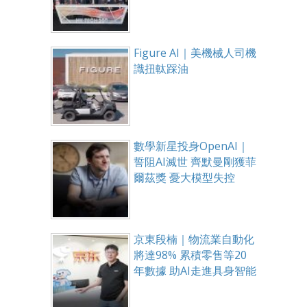
Figure AI｜美機械人司機
識扭軚踩油
數學新星投身OpenAI｜
誓阻AI滅世 齊默曼剛獲菲
爾茲獎 憂大模型失控
京東段楠｜物流業自動化
將達98% 累積零售等20
年數據 助AI走進具身智能