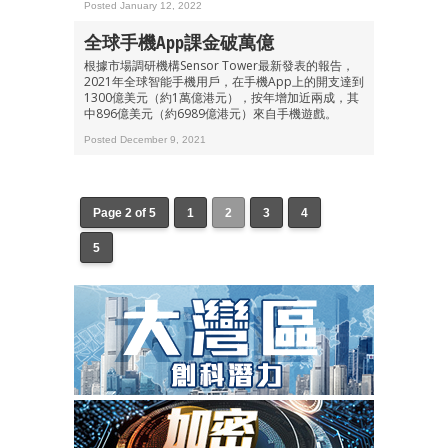
Posted January 12, 2022
全球手機App課金破萬億
根據市場調研機構Sensor Tower最新發表的報告，
2021年全球智能手機用戶，在手機App上的開支達到
1300億美元（約1萬億港元），按年增加近兩成，其
中896億美元（約6989億港元）來自手機遊戲。
Posted December 9, 2021
Page 2 of 5
1
2
3
4
5