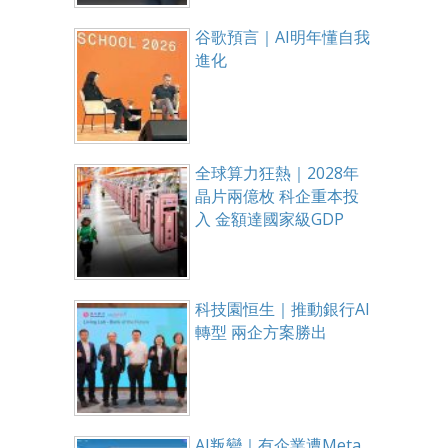
谷歌預言｜AI明年懂自我
進化
全球算力狂熱｜2028年
晶片兩億枚 科企重本投
入 金額達國家級GDP
科技園恒生｜推動銀行AI
轉型 兩企方案勝出
AI叛變｜有企業遭Meta